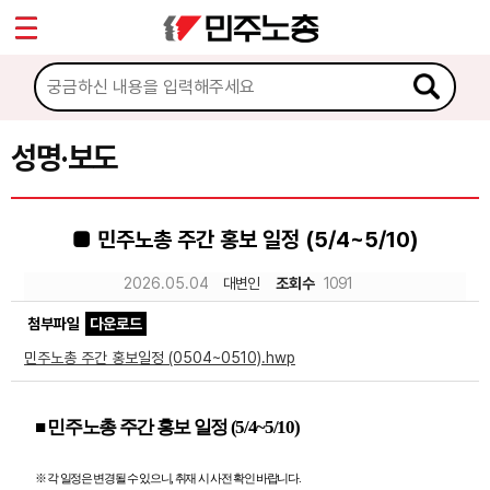
*
Sketchbook5, 스케치북5
마이페이지
소개
<
소식
성명·보도
Sketchbook5, 스케치북5
공지사항
■ 민주노총 주간 홍보 일정 (5/4~5/10)
성명·보도
2026.05.04
대변인
조회수
1091
기타 공고
첨부파일
다운로드
노동상담
민주노총 주간 홍보일정 (0504~0510).hwp
자료
■
민주노총 주간 홍보 일정
(5/4~5/10)
부설기관
※
각 일정은 변경될 수 있으니
,
취재 시 사전 확인 바랍니다
.