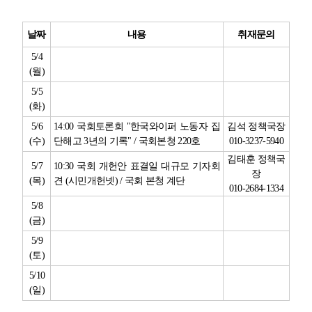
업무
날짜
내용
취재문의
5/4
(
월
)
5/5
(
화
)
5/6
14:00
국회토론회
"
한국와이퍼 노동자 집
김석 정책국장
(
수
)
단해고
3
년의 기록
" /
국회본청
220
호
010-3237-5940
김태훈 정책국
5/7
10:30
국회 개헌안 표결일 대규모 기자회
장
(
목
)
견
(
시민개헌넷
) /
국회 본청 계단
010-2684-1334
5/8
(
금
)
5/9
(
토
)
5/10
(
일
)