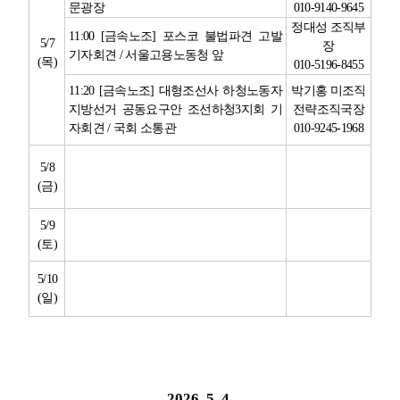
문광장
010-9140-9645
정대성 조직부
11:00 [
금속노조
]
포스코 불법파견 고발
5/7
장
기자회견
/
서울고용노동청 앞
(
목
)
010-5196-8455
11:20 [
금속노조
]
대형조선사 하청노동자
박기홍 미조직
지방선거 공동요구안 조선하청
3
지회 기
전략조직국장
자회견
/
국회 소통관
010-9245-1968
5/8
(
금
)
5/9
(
토
)
5/10
(
일
)
2026. 5. 4.