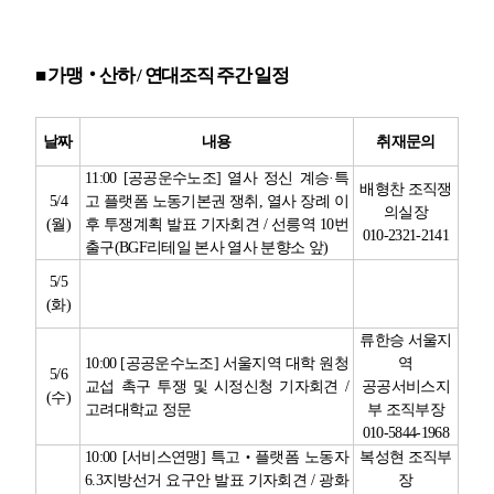
■
가맹
‧
산하
/
연대조직 주간 일정
날짜
내용
취재문의
11:00 [
공공운수노조
]
열사 정신 계승
·
특
배형찬 조직쟁
5/4
고 플랫폼 노동기본권 쟁취
,
열사 장례 이
의실장
(
월
)
후 투쟁계획 발표 기자회견
/
선릉역
10
번
010-2321-2141
출구
(BGF
리테일 본사 열사 분향소 앞
)
5/5
(
화
)
류한승 서울지
10:00 [
공공운수노조
]
서울지역 대학 원청
역
5/6
교섭 촉구 투쟁 및 시정신청 기자회견
/
공공서비스지
(
수
)
고려대학교 정문
부 조직부장
010-5844-1968
10:00 [
서비스연맹
]
특고
‧
플랫폼 노동자
복성현 조직부
6.3
지방선거 요구안 발표 기자회견
/
광화
장