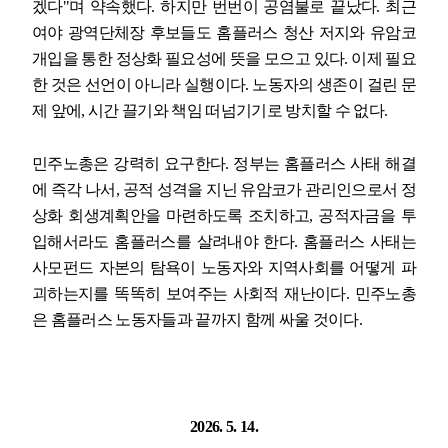
겠다
"
며 약속했다
.
하지만 번번이 공염불로 끝났다
.
최근
여야 광역단체장 후보들도 홈플러스 청산 저지와 유암코
개입을 통한 정상화 필요성에 뜻을 모으고 있다
.
이제 필요
한 것은 선언이 아니라 실행이다
.
노동자의 생존이 걸린 문
제 앞에
,
시간 끌기와 책임 떠넘기기로 방치할 수 없다
.
민주노총은 강력히 요구한다
.
정부는 홈플러스 사태 해결
에 즉각 나서
,
공적 성격을 지닌 유암코가 관리인으로서 정
상화 회생계획안을 마련하도록 조치하고
,
공적자금을 투
입해서라도 홈플러스를 살려내야 한다
.
홈플러스 사태는
사모펀드 자본의 탐욕이 노동자와 지역사회를 어떻게 파
괴하는지를 똑똑히 보여주는 사회적 재난이다
.
민주노총
은 홈플러스 노동자들과 끝까지 함께 싸울 것이다
.
2026. 5. 14.