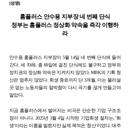
[
성명
]
업무
홈플러스 안수용 지부장 네 번째 단식
정부는 홈플러스 정상화 약속을 즉각 이행하
라
안수용 홈플러스 지부장이
5
월
14
일 네 번째 단식에 들어
간다
.
세 차례
,
총
69
일에 걸친 단식에도 불구하고 정부와
정치권의 정상화 약속은 지켜지지 않았다
. MBK
의 기획 청
산은 멈추지 않았다
.
회생 종료까지 단
3
개월
,
더는 물러설
곳 없는 노동자들의 절박함이 다시 곡기를 끊게 만들고야
말았다
.
지금 홈플러스에서 벌어지는 비극은 단순한 기업 구조조
정이 아니다
. 2025
년
3
월
4
일 시작된 기업회생 절차는
, '
회
생
'
이라는 이름을 빌렸지만 실제 목적은
'
청산
'
이었다
.
대주