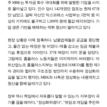
주
MBK
는 투자금 회수 극대화를 위해 멀쩡한 기업을 사지
로 몰아넣고 있다
.
인수 당시
142
개였던 점포는 현재
67
개
만 남았고
,
알짜 자산인 익스프레스 사업부는
3
천억 원 이
상의 가치에도 불구하고
1,200
억 원에 헐값 매각되었다
.
기
업 생존 기반을 해체하는 먹튀 청산이 벌어지고 있다
.
현장 상황은 더욱 참혹하다
.
납품업체들은 공급을 중단했
고
,
물건 없는 매장은 텅 비었다
.
매출 감소는 임금 체불과
기습 휴점으로 이어진다
. 37
개 매장이 이미 문을 닫았다
.
그럼에도 홈플러스 노동자들은 마지막까지 버텨왔다
.
마
트산업노조 홈플러스지부는 유암코
(UAMCO)
를 통한 제
3
자 관리와 합리적 구조조정 방안까지 수용하며 정상화의
길을 열고자 했지만
, MBK
와 사측은 정상화는 내팽게치고
청산을 향해 달려가고 있다
.
정부 역시 책임에서 자유롭다 말할 수 있는가
.
지부장이 곡
기를 끊을 때마다
, "
정상화하겠다
", "
유암코 개입을 추진하