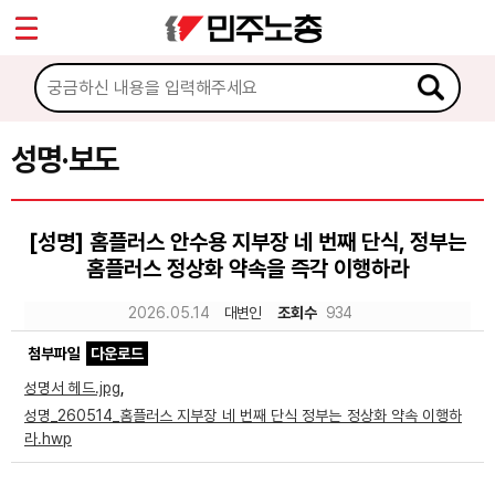
*
Sketchbook5, 스케치북5
마이페이지
소개
<
소식
성명·보도
Sketchbook5, 스케치북5
공지사항
[성명] 홈플러스 안수용 지부장 네 번째 단식, 정부는
성명·보도
홈플러스 정상화 약속을 즉각 이행하라
기타 공고
2026.05.14
대변인
조회수
934
노동상담
첨부파일
다운로드
성명서 헤드.jpg
,
자료
성명_260514_홈플러스 지부장 네 번째 단식 정부는 정상화 약속 이행하
라.hwp
부설기관