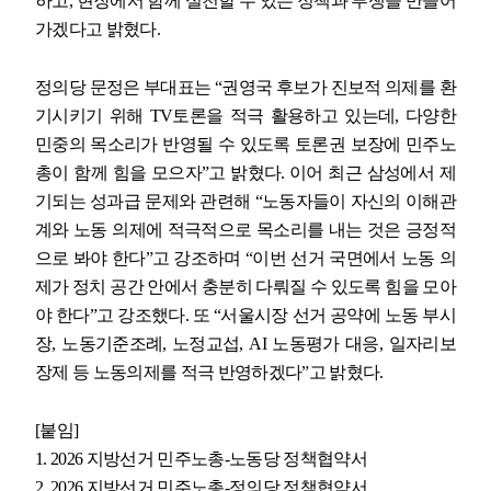
하고
,
현장에서 함께 실천할 수 있는 정책과 투쟁을 만들어
가겠다고 밝혔다
.
정의당 문정은 부대표는
“
권영국 후보가 진보적 의제를 환
기시키기 위해
TV
토론을 적극 활용하고 있는데
,
다양한
민중의 목소리가 반영될 수 있도록 토론권 보장에 민주노
총이 함께 힘을 모으자
”
고 밝혔다
.
이어 최근 삼성에서 제
기되는 성과급 문제와 관련해
“
노동자들이 자신의 이해관
계와 노동 의제에 적극적으로 목소리를 내는 것은 긍정적
으로 봐야 한다
”
고 강조하며
“
이번 선거 국면에서 노동 의
제가 정치 공간 안에서 충분히 다뤄질 수 있도록 힘을 모아
야 한다
”
고 강조했다
.
또
“
서울시장 선거 공약에 노동 부시
장
,
노동기준조례
,
노정교섭
, AI
노동평가 대응
,
일자리보
장제 등 노동의제를 적극 반영하겠다
”
고 밝혔다
.
[
붙임
]
1. 2026
지방선거 민주노총
-
노동당 정책협약서
2. 2026
지방선거 민주노총
-
정의당 정책협약서