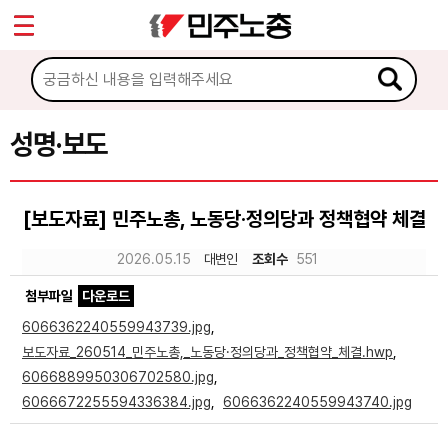
*
Sketchbook5, 스케치북5
마이페이지
소개
<
소식
성명·보도
Sketchbook5, 스케치북5
공지사항
[보도자료] 민주노총, 노동당·정의당과 정책협약 체결
성명·보도
2026.05.15
대변인
조회수
551
기타 공고
첨부파일
다운로드
노동상담
6066362240559943739.jpg
,
보도자료_260514_민주노총,_노동당·정의당과_정책협약_체결.hwp
,
자료
6066889950306702580.jpg
,
6066672255594336384.jpg
,
6066362240559943740.jpg
부설기관