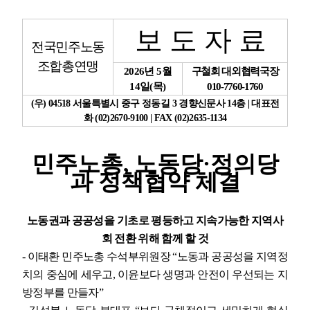
업무
보 도 자 료
전국민주노동
조합총연맹
2026
년
5
월
구철회 대외협력국장
14
일
(
목
)
010-7760-1760
(
우
) 04518
서울특별시 중구 정동길
3
경향신문사
14
층
|
대표전
화
(02)2670-9100 | FAX (02)2635-1134
민주노총
,
노동당
·
정의당
과 정책협약 체결
노동권과 공공성을
기초로 평등하고 지속가능한 지역사
회 전환 위해 함께 할 것
-
이태환 민주노총 수석부위원장
“
노동과 공공성을 지역정
치의 중심에 세우고
,
이윤보다 생명과 안전이 우선되는 지
방정부를 만들자
”