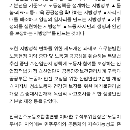
기본권을 기준으로 노동정책을 설계하는 지방정부
▲
돌
봄
·
의료
·
교통
·
교육 공공성을 확대하는 지방정부
▲
사각지
대를 해소하고 양질의 일자리를 만드는 지방정부
▲
기후
정의를 실현하는 지방정부
▲
노동자
·
시민의 생명과 안전
을 보장하는 지방정부를 만드는 것이다
.
또한 지방정책 변화를 위한 제도개선 과제로
△
무분별한
노동행정 이양 중단 및 노동권
·
공공성을 훼손하는 특별법
추진 중단
△
산업단지 정책에 노동자 참여를 보장하는 산
업집적법 개정
△
산업단지 공동안전보건관리체계 구축과
공공부문 노동자 안전 보장을 위한 산업안전보건법 개정
△
지자체 청소노동자 건강권 보장을 위한 폐기물관리법
개정
△
중대시민재해 독립적 사고조사를 위한 생명안전
기본법 제정 등을 담았다
.
전국민주노동조합총연맹 이태환 수석부위원장은
“
노동이
무너진 지역에는 민주주의와 공동체의 지속가능성도 존