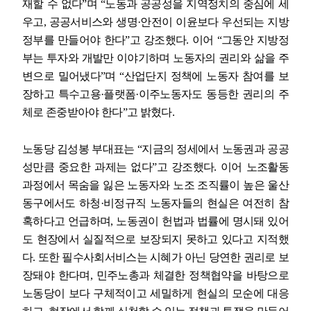
재할 수 없다
”
며
“
노동과 공공성을 지역정치의 중심에 세
우고
,
공공서비스와 생명
·
안전이 이윤보다 우선되는 지방
정부를 만들어야 한다
”
고 강조했다
.
이어
“
그동안 지방정
부는 투자와 개발만 이야기하며 노동자의 권리와 삶을 주
변으로 밀어냈다
”
며
“
산업단지 정책에 노동자 참여를 보
장하고 특수고용
·
플랫폼
·
이주노동자도 동등한 권리의 주
체로 존중받아야 한다
”
고 밝혔다
.
노동당 김성봉 부대표는
“
지금의 정세에서 노동권과 공공
성만큼 중요한 과제는 없다
”
고 강조했다
.
이어 노조활동
과정에서 목숨을 잃은 노동자와 노조 조직률이 높은 울산
동구에서도 하청
·
비정규직 노동자들의 현실은 여전히 참
혹하다고 언급하며
,
노동권이 헌법과 법률에 명시돼 있어
도 현장에서 실질적으로 보장되지 못하고 있다고 지적했
다
.
또한 필수사회서비스는 시혜가 아닌 당연한 권리로 보
장돼야 한다며
,
민주노총과 체결한 정책협약을 바탕으로
노동당이 보다 구체적이고 세밀하게 현실의 모순에 대응