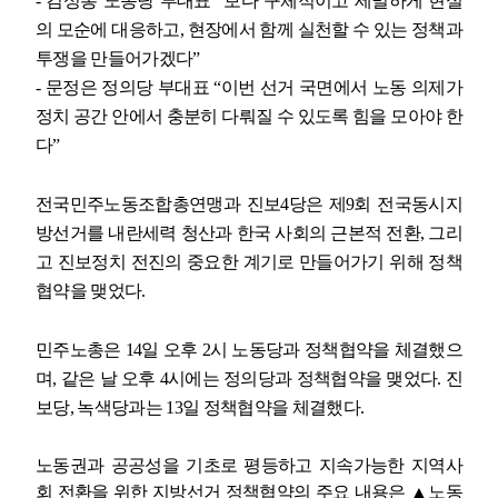
-
김성봉 노동당 부대표
“
보다 구체적이고 세밀하게 현실
의 모순에 대응하고
,
현장에서 함께 실천할 수 있는 정책과
투쟁을 만들어가겠다
”
-
문정은 정의당 부대표
“
이번 선거 국면에서 노동 의제가
정치 공간 안에서 충분히 다뤄질 수 있도록 힘을 모아야 한
다
”
전국민주노동조합총연맹과 진보
4
당은 제
9
회 전국동시지
방선거를 내란세력 청산과 한국 사회의 근본적 전환
,
그리
고 진보정치 전진의 중요한 계기로 만들어가기 위해 정책
협약을 맺었다
.
민주노총은
14
일 오후
2
시 노동당과 정책협약을 체결했으
며
,
같은 날 오후
4
시에는 정의당과 정책협약을 맺었다
.
진
보당
,
녹색당과는
13
일 정책협약을 체결했다
.
노동권과 공공성을 기초로 평등하고 지속가능한 지역사
회 전환을 위한 지방선거 정책협약의 주요 내용은
▲
노동