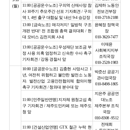
11:00 [
공공운수노조
]
구의역 산재사망 참
김제하 노동안
(
월
)
사
10
주기 추모주간 선포 기자회견
/
구의
전보건부장
역
1, 4
번 출구 대합실 및 내선
9-4
승강장
010-2718-2188
13:00 [
금속노조
]
매각저지
!
일방적 구조
윤혜정 정책국
개편 반대
!
전 조합원 총력 결의대회
/
현
장
대 모비스 김천지회 사내
010-3620-7477
이재윤
13:00 [
공공운수노조
]
우성재단 보조금 부
사회복지지부
정 사용 의혹 엄정하고 신속한 수사 촉구
조직국장
기자회견
/
강동 경찰서 앞
010-2528-1983
10:00 [
공공운수노조
]
김충현 사망사고
1
박준선 공공기
년
,
여전히 위험하고 불안한 발전소 노동
관사업국장
자
.
발전산업 고용안전협의체 합의이행
010-8498-1805
촉구 기자회견
/
청와대 분수대 앞
지은주 공공연
11:00 [
민주일반연맹
]
지자체 원청교섭 촉
대노조
구 기자회견
/
제주도민카페 또는 제주도
제주본부 조직
청 앞
국장
010-8308 -9512
전재희
11:00 [
건설산업연맹
] GTX
철근 누락 현