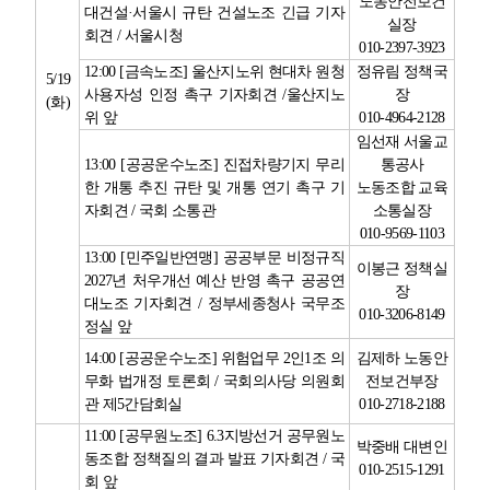
노동안전보건
대건설
·
서울시 규탄 건설노조 긴급 기자
실장
회견
/
서울시청
010-2397-3923
12:00 [
금속노조
]
울산지노위 현대차 원청
정유림 정책국
5/19
사용자성 인정 촉구 기자회견
/
울산지노
장
(
화
)
위 앞
010-4964-2128
임선재 서울교
13:00 [
공공운수노조
]
진접차량기지 무리
통공사
한 개통 추진 규탄 및 개통 연기 촉구 기
노동조합 교육
자회견
/
국회 소통관
소통실장
010-9569-1103
13:00 [
민주일반연맹
]
공공부문 비정규직
이봉근 정책실
2027
년 처우개선 예산 반영 촉구 공공연
장
대노조 기자회견
/
정부세종청사 국무조
010-3206-8149
정실 앞
14:00 [
공공운수노조
]
위험업무
2
인
1
조 의
김제하 노동안
무화 법개정 토론회
/
국회의사당 의원회
전보건부장
관 제
5
간담회실
010-2718-2188
11:00 [
공무원노조
] 6.3
지방선거 공무원노
박중배 대변인
동조합 정책질의 결과 발표 기자회견
/
국
010-2515-1291
회 앞