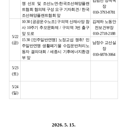
김범진 정책국
쟁 선포 및 조선노연
-
한국조선해양플랜
장
트협회 협의체 구성 요구 기자회견
/
한국
010-3793-8781
조선해양플랜트협회 앞
10:30 [
공공운수노조
]
구의역 산재사망 참
김제하 노동안
사
10
주기 추모문화제
/
구의역
3
번 출구
전보건부장
앞 도로
010-2718-2188
5/22
15:30 [
민주일반연맹
]
노정교섭 쟁취
!
민
(
금
)
남정수 교선실
주일반연맹 생활폐기물 수집운반처리노
장
동자 결의대회
/
세종시 기후에너지환경
010-6878-3064
부 앞
5/23
(
토
)
5/24
(
일
)
2026. 5. 15.