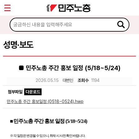
*
Sketchbook5, 스케치북5
마이페이지
소개
<
소식
성명·보도
Sketchbook5, 스케치북5
공지사항
■ 민주노총 주간 홍보 일정 (5/18~5/24)
성명·보도
2026.05.15
대변인
조회수
1194
기타 공고
첨부파일
다운로드
노동상담
민주노총 주간 홍보일정 (0518~0524).hwp
자료
■
민주노총 주간 홍보 일정
(5/18~5/24)
부설기관
※
각 일정은 변경될 수 있으니
,
취재 시 사전 확인 바랍니다
.