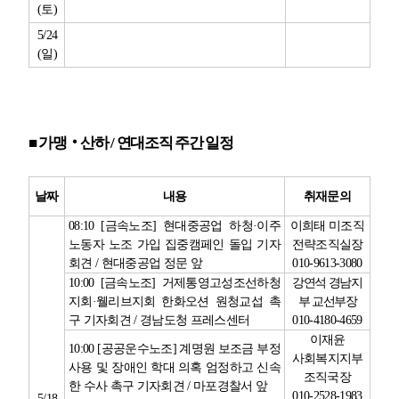
(
토
)
5/24
(
일
)
■
가맹
‧
산하
/
연대조직 주간 일정
날짜
내용
취재문의
08:10 [
금속노조
]
현대중공업 하청
·
이주
이희태 미조직
노동자 노조 가입 집중캠페인 돌입 기자
전략조직실장
회견
/
현대중공업 정문 앞
010-9613-3080
10:00 [
금속노조
]
거제통영고성조선하청
강연석 경남지
지회
·
웰리브지회 한화오션 원청교섭 촉
부 교선부장
구 기자회견
/
경남도청 프레스센터
010-4180-4659
이재윤
10:00 [
공공운수노조
]
계명원 보조금 부정
사회복지지부
사용 및 장애인 학대 의혹 엄정하고 신속
조직국장
한 수사 촉구 기자회견
/
마포경찰서 앞
010-2528-1983
5/18