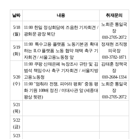
업무
날짜
내용
취재문의
노희준 통일국
5/18
11:00
한일 정상회담에 즈음한 기자회견
/
장
(
월
)
광화문 광장 북단
010-2705-2072
11:00
특수고용
·
플랫폼 노동기본권 확대
정재현 조직쟁
5/19
하는
ILO
플랫폼 노동 협약 채택 촉구 기
의국장
(
화
)
자회견
/
서울고용노동청 앞
010-3782-1871
11:00
쿠팡 산재은폐 늑장조사 규탄 및 김
김태훈 정책국
범석 책임수사 촉구 기자회견
/
서울지방
장
5/20
고용노동청
010-2684-1334
(
수
)
11:00 "
멈춰라 전쟁
,
피어라 평화
"
중동 평
노희준 통일국
화 기원
108
배 정진
/
미대사관 앞
(
세종대
장
왕상 뒷편
)
010-2705-2072
5/21
(
목
)
5/22
(
금
)
5/23