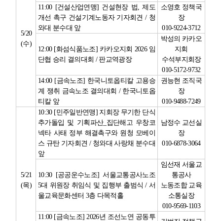
11:00 [
건설산업연맹
]
건설현장 법
,
제도
소영호 정책국
개선 촉구 건설기계노동자 기자회견
/
청
장
와대 분수대 앞
010-9224-3712
5/20
박성의 카카오
(
수
)
12:00 [
화섬식품노조
]
카카오지회
2026
임
지회
단협 승리 결의대회
/
판교역광장
수석부지회장
010-5172-9732
14:00 [
금속노조
]
한국니토옵티칼 고용승
권능현 조직국
계 쟁취 금속노조 결의대회
/
한국니토옵
장
티칼 앞
010-9488-7249
10:30 [
민주일반연맹
]
지회장 무기한 단식
추가돌입 및 기획파산
_
집단해고 우창코
남정수 교선실
넥타 사태 정부 해결촉구와 원청 모베이
장
스 규탄 기자회견
/
청와대 사랑채 분수대
010-6878-3064
앞
임선재 서울교
5/21
10:30 [
공공운수노조
]
서울교통공사노조
통공사
(
목
)
5
대 위원장 취임식 및 집행부 출범식
/
서
노동조합 교육
울교육문화센터
3
층 다목적홀
소통실장
010-9569-1103
11:00 [
금속노조
] 2026
년 조선노연 공동투