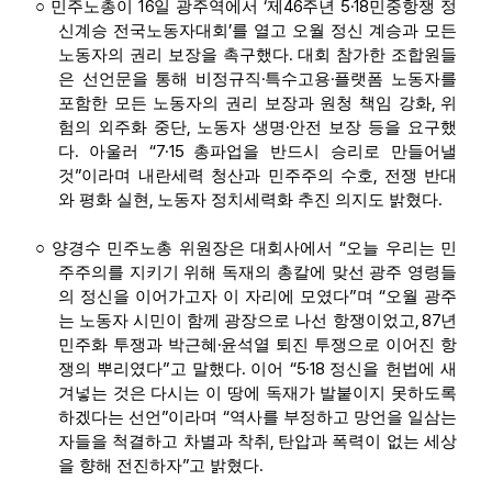
16
‘
46
5·18
○
민주노총이
일 광주역에서
제
주년
민중항쟁 정
’
신계승 전국노동자대회
를 열고 오월 정신 계승과 모든
.
노동자의 권리 보장을 촉구했다
대회 참가한 조합원들
·
·
은 선언문을 통해 비정규직
특수고용
플랫폼 노동자를
,
포함한 모든 노동자의 권리 보장과 원청 책임 강화
위
,
·
험의 외주화 중단
노동자 생명
안전 보장 등을 요구했
.
“7·15
다
아울러
총파업을 반드시 승리로 만들어낼
”
,
것
이라며 내란세력 청산과 민주주의 수호
전쟁 반대
,
.
와 평화 실현
노동자 정치세력화 추진 의지도 밝혔다
“
○
양경수 민주노총 위원장은 대회사에서
오늘 우리는 민
주주의를 지키기 위해 독재의 총칼에 맞선 광주 영령들
”
“
의 정신을 이어가고자 이 자리에 모였다
며
오월 광주
, 87
는 노동자 시민이 함께 광장으로 나선 항쟁이었고
년
·
민주화 투쟁과 박근혜
윤석열 퇴진 투쟁으로 이어진 항
”
.
“5·18
쟁의 뿌리였다
고 말했다
이어
정신을 헌법에 새
겨넣는 것은 다시는 이 땅에 독재가 발붙이지 못하도록
”
“
하겠다는 선언
이라며
역사를 부정하고 망언을 일삼는
,
자들을 척결하고 차별과 착취
탄압과 폭력이 없는 세상
”
.
을 향해 전진하자
고 밝혔다