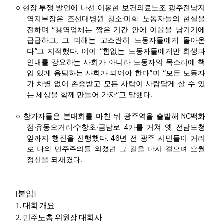
○
현장 투쟁 발언에 나선 이봉현 보건의료노조 광주전남지
·
역지부장은 조선대병원 청소
미화 노동자들의 현실을
“
전하며
용역업체는 짧은 기간 안에 이윤을 남기기에
,
급급하고
그 피해는 고스란히 노동자들에게 돌아온
”
.
“
다
고 지적했다
이어
힘없는 노동자들에게만 희생과
인내를 강요하는 사회가 아니라 노동자의 목소리에 책
”
“
임 있게 응답하는 사회가 되어야 한다
며
모든 노동자
가 차별 없이 존중받고 모든 사람이 사람답게 살 수 있
”
.
는 세상을 함께 만들어 가자
고 말했다
NC
○
참가자들은 본대회를 마친 뒤 광주역을 출발해
백화
·
·
·
4
점
유동오거리
수창초
금남로
가를 거쳐 옛 전남도청
. 46
앞까지 행진을 진행했다
년 전 광주 시민들이 거리
로 나와 민주주의를 외쳤던 그 길을 다시 걸으며 오월
.
정신을 되새겼다
[
붙임
]
1.
대회 개요
2.
민주노총 위원장 대회사