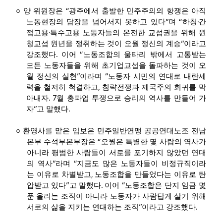
“
○
양 위원장은
광주에서 출발한 민주주의의 항쟁은 아직
”
“
·
노동현장의 담장을 넘어서지 못하고 있다
며
하청
간
·
접고용
특수고용 노동자들의 온전한 교섭권을 위해 원
”
청교섭 원년을 쟁취하는 것이 오월 정신의 계승
이라고
.
“
강조했다
이어
노동조합의 울타리 밖에서 고통받는
모든 노동자들을 위해 초기업교섭을 돌파하는 것이 오
”
“
월 정신의 실현
이라며
노동자 시민의 연대로 내란세
,
력을 철저히 척결하고
침략전쟁과 제국주의 회귀를 막
. 7
아내자
월 총파업 투쟁으로 승리의 역사를 만들어 가
”
.
자
고 말했다
○
환영사를 맡은 임보은 민주일반연맹 공공연대노조 전남
“
본부 수석부본부장은
오월은 특별한 몇 사람의 역사가
아니라 평범한 사람들이 서로를 포기하지 않았던 연대
”
“
의 역사
라며
지금도 많은 노동자들이 비정규직이라
,
는 이유로 차별받고
노동조합을 만들었다는 이유로 탄
”
.
“
압받고 있다
고 말했다
이어
노동조합은 단지 임금 몇
푼 올리는 조직이 아니라 노동자가 사람답게 살기 위해
”
.
서로의 삶을 지키는 연대하는 조직
이라고 강조했다