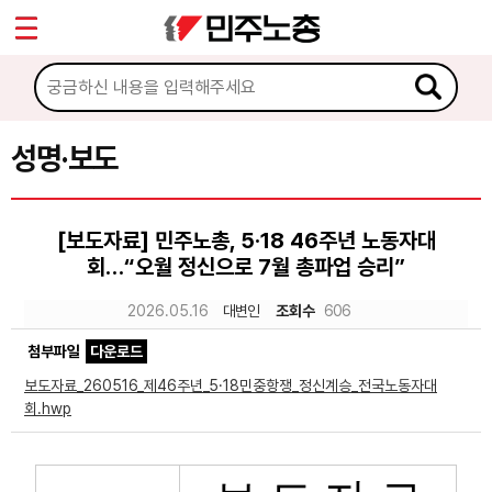
*
Sketchbook5, 스케치북5
마이페이지
소개
<
소식
성명·보도
Sketchbook5, 스케치북5
공지사항
[보도자료] 민주노총, 5·18 46주년 노동자대
성명·보도
회…“오월 정신으로 7월 총파업 승리”
기타 공고
2026.05.16
대변인
조회수
606
노동상담
첨부파일
다운로드
보도자료_260516_제46주년_5·18민중항쟁_정신계승_전국노동자대
자료
회.hwp
부설기관