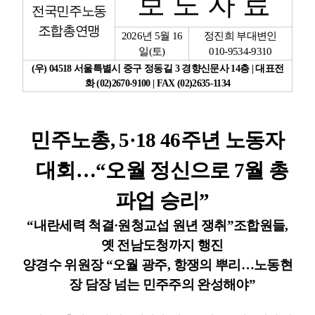
보 도 자 료
전국민주노동
조합총연맹
업무
2026
년
5
월
16
정진희 부대변인
일
(
토
)
010-9534-9310
(
우
) 04518
서울특별시 중구 정동길
3
경향신문사
14
층
|
대표전
화
(02)2670-9100 | FAX (02)2635-1134
민주노총
, 5·18 46
주년 노동자
대회
…
“
오월 정신으로
7
월 총
파업 승리
”
“
내란세력 척결
·
원청교섭 원년 쟁취
”
조합원들
,
옛 전남도청까지 행진
양경수 위원장
“
오월 광주
,
항쟁의 뿌리
…
노동현
장 담장 넘는 민주주의 완성해야
”