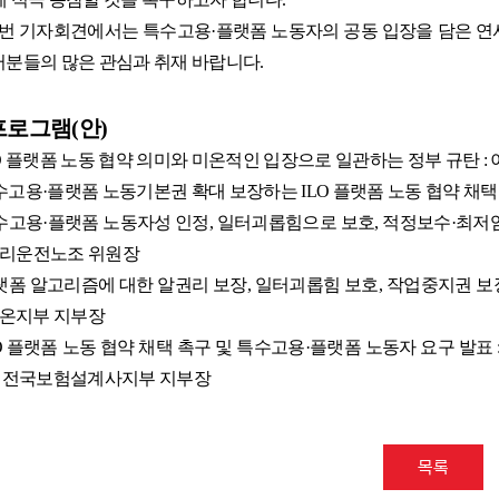
번 기자회견에서는 특수고용
·
플랫폼 노동자의 공동 입장을 담은 연
러분들의 많은 관심과 취재 바랍니다
.
프로그램
(
안
)
O
플랫폼 노동 협약 의미와 미온적인 입장으로 일관하는 정부 규탄
:
수고용
·
플랫폼 노동기본권 확대 보장하는
ILO
플랫폼 노동 협약 채택
수고용
·
플랫폼 노동자성 인정
,
일터괴롭힘으로 보호
,
적정보수
·
최저임
리운전노조 위원장
랫폼 알고리즘에 대한 알권리 보장
,
일터괴롭힘 보호
,
작업중지권 보
온지부 지부장
O
플랫폼 노동 협약 채택 촉구 및 특수고용
·
플랫폼 노동자 요구 발표
 전국보험설계사지부 지부장
목록