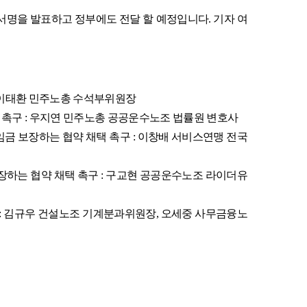
서명을 발표하고 정부에도 전달 할 예정입니다
.
기자 여
이태환 민주노총 수석부위원장
 촉구
:
우지연 민주노총 공공운수노조 법률원 변호사
금 보장하는 협약 채택 촉구
:
이창배 서비스연맹 전국
장하는 협약 채택 촉구
:
구교현 공공운수노조 라이더유
:
김규우 건설노조 기계분과위원장
,
오세중 사무금융노