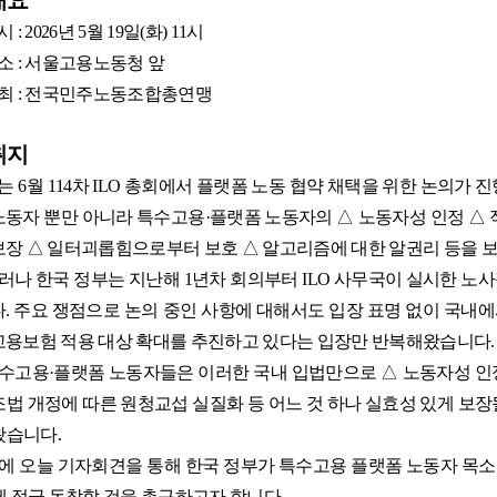
개요
시
: 2026
년
5
월
19
일
(
화
) 11
시
소
:
서울고용노동청 앞
최
:
전국민주노동조합총연맹
취지
는
6
월
114
차
ILO
총회에서 플랫폼 노동 협약 채택을 위한 논의가 진
노동자 뿐만 아니라 특수고용
·
플랫폼 노동자의
△
노동자성 인정
△
보장
△
일터괴롭힘으로부터 보호
△
알고리즘에 대한 알권리 등을 
러나 한국 정부는 지난해
1
년차 회의부터
ILO
사무국이 실시한 노사
다
.
주요 쟁점으로 논의 중인 사항에 대해서도 입장 표명 없이 국내
고용보험 적용 대상 확대를 추진하고 있다는 입장만 반복해왔습니다
.
수고용
·
플랫폼 노동자들은 이러한 국내 입법만으로
△
노동자성 인
조법 개정에 따른 원청교섭 실질화 등 어느 것 하나 실효성 있게 보장
왔습니다
.
에 오늘 기자회견을 통해 한국 정부가 특수고용 플랫폼 노동자 목
에 적극 동참할 것을 촉구하고자 합니다
.