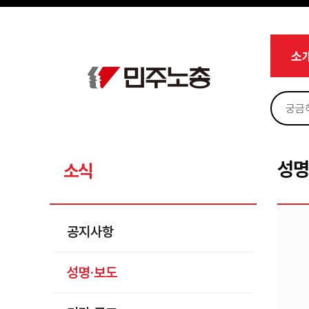
메뉴 건너뛰기
로그인
회원가입
Sketchbook5, 스케치북5
마이페이지
소개
소
<
소식
공지사항
Sketchbook5, 스케치북5
성명·보도
기타 공고
성명
소식
노동상담
자료
공지사항
부설기관
성명·보도
업무