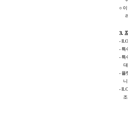
○
이
3.
- IL
-
특
-
특
대
-
플
니
- IL
조