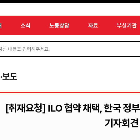
개
소식
노동상담
자료
부설기관
·보도
[취재요청] ILO 협약 채택, 한국 
기자회견