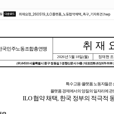
파일
다운로드
취재요청_260519_ILO플랫폼_노동협약채택_촉구_기자회견.hwp
취 재 
전국민주노동조합총연맹
2026
년
5
월
18
일
(
월
)
정재현 
(
우
) 04518
서울특별시 중구 정동길
3
경향신문사
14
층
|
대표전화
(02)2670-9100 
특수고용
·
플랫폼 노동자들은 
플랫폼 경제에서의 양질의 일자리에 관
ILO
협약 채택
,
한국 정부의 적극적 