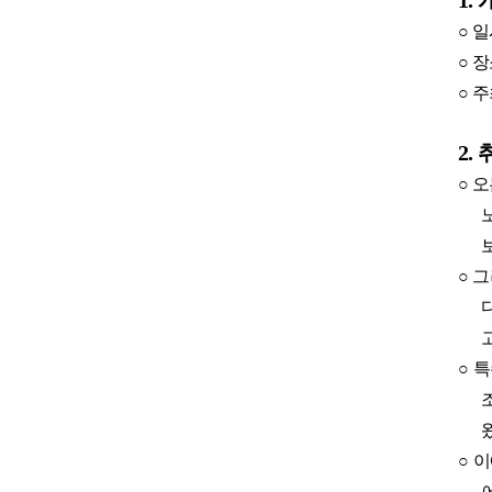
1.
○
일
○
장
○
주
2.
○
오
○
그
○
특
○
이