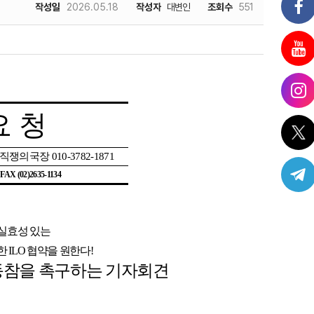
작성일
2026.05.18
작성자
대변인
조회수
551
요 청
조직쟁의국장
010-3782-1871
| FAX (02)2635-1134
실효성 있는
한
ILO
협약을 원한다
!
동참을 촉구하는 기자회견