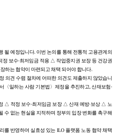
행 될 예정입니다
.
이번 논의를 통해 전통적 고용관계의
적정 보수
·
최저임금 적용
△
작업중지권 보장 등 건강권
보장하는 협약이 마련되고 채택 되어야 합니다
.
정 의견 수렴 절차에 어떠한 의견도 제출하지 않았습니
에서
〈
일하는 사람 기본법
〉
제정을 추진하고
,
산재보험
·
정
△
적정 보수
·
최저임금 보장
△
산재 예방
·
보상
△
노
될 수 없는 현실을 지적하며 정부의 입장 변화를 촉구해
소리를 반영하여 실효성 있는
ILO
플랫폼 노동 협약 채택