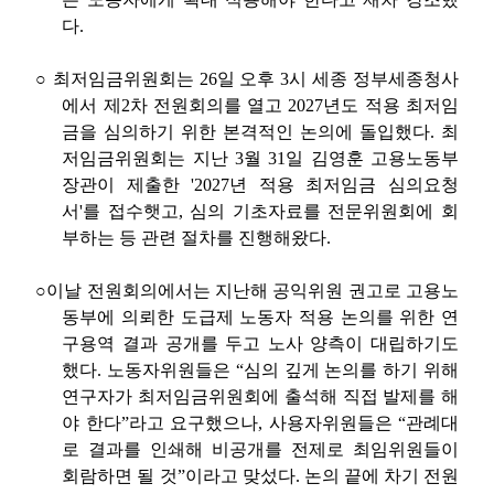
다
.
○
최저임금위원회는
26
일 오후
3
시 세종 정부세종청사
에서 제
2
차 전원회의를 열고
2027
년도 적용 최저임
금을 심의하기 위한 본격적인 논의에 돌입했다
.
최
저임금위원회는 지난
3
월
31
일 김영훈 고용노동부
장관이 제출한
'2027
년 적용 최저임금 심의요청
서
'
를 접수햇고
,
심의 기초자료를 전문위원회에 회
부하는 등 관련 절차를 진행해왔다
.
○
이날 전원회의에서는 지난해 공익위원 권고로 고용노
동부에 의뢰한 도급제 노동자 적용 논의를 위한 연
구용역 결과 공개를 두고 노사 양측이 대립하기도
했다
.
노동자위원들은
“
심의 깊게 논의를 하기 위해
연구자가 최저임금위원회에 출석해 직접 발제를 해
야 한다
”
라고 요구했으나
,
사용자위원들은
“
관례대
로 결과를 인쇄해 비공개를 전제로 최임위원들이
회람하면 될 것
”
이라고 맞섰다
.
논의 끝에 차기 전원