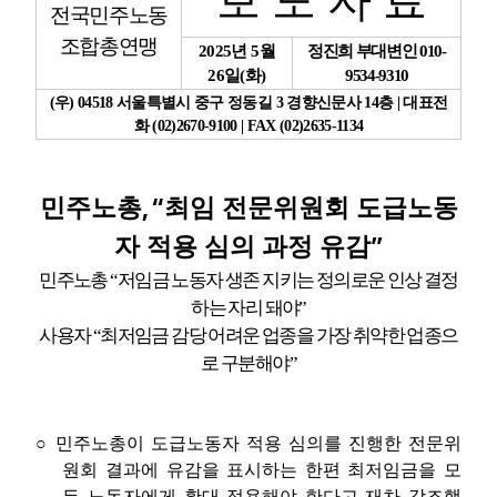
보 도 자 료
전국민주노동
조합총연맹
업무
2025
년
5
월
정진희 부대변인
010-
26
일
(
화
)
9534-9310
(
우
) 04518
서울특별시 중구 정동길
3
경향신문사
14
층
|
대표전
화
(02)2670-9100 | FAX (02)2635-1134
, “
민주노총
최임 전문위원회 도급노동
”
자 적용 심의 과정 유감
민주노총
“
저임금 노동자 생존 지키는 정의로운 인상 결정
하는 자리 돼야
”
사용자
“
최저임금 감당 어려운 업종을 가장 취약한 업종으
로 구분해야
”
○
민주노총이 도급노동자 적용 심의를 진행한 전문위
원회 결과에 유감을 표시하는 한편 최저임금을 모
든 노동자에게 확대 적용해야 한다고 재차 강조했