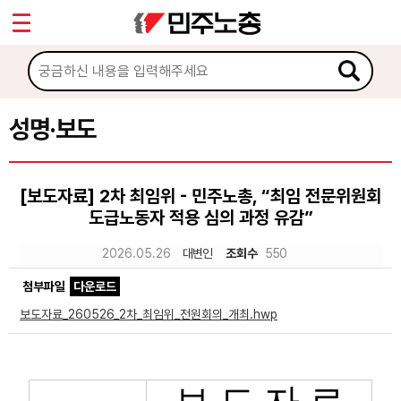
*
Sketchbook5, 스케치북5
마이페이지
소개
<
소식
성명·보도
Sketchbook5, 스케치북5
공지사항
[보도자료] 2차 최임위 - 민주노총, “최임 전문위원회
성명·보도
도급노동자 적용 심의 과정 유감”
기타 공고
2026.05.26
대변인
조회수
550
노동상담
첨부파일
다운로드
보도자료_260526_2차_최임위_전원회의_개최.hwp
자료
부설기관