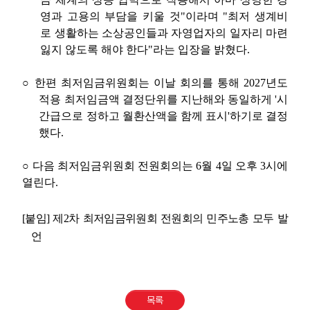
영과 고용의 부담을 키울 것
"
이라며
"
최저 생계비
로 생활하는 소상공인들과 자영업자의 일자리 마련
잃지 않도록 해야 한다
"
라는 입장을 밝혔다
.
○
한편 최저임금위원회는 이날 회의를 통해
2027
년도
적용 최저임금액 결정단위를 지난해와 동일하게
'
시
간급으로 정하고 월환산액을 함께 표시
'
하기로 결정
했다
.
○
다음 최저임금위원회 전원회의는
6
월
4
일 오후
3
시에
열린다
.
[
붙임
]
제
2
차 최저임금위원회 전원회의 민주노총 모두 발
언
목록