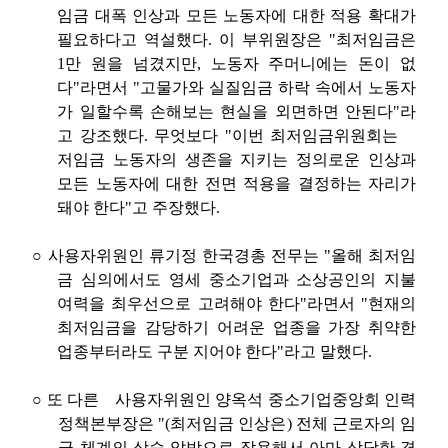
임금 대폭 인상과 모든 노동자에 대한 적용 확대가
필요하다고 역설했다
.
이 부위원장은
"
최저임금은
1
만 원을 넘겼지만
,
노동자 주머니에는 돈이 없
다
"
라면서
"
고물가와 실질임금 하락 속에서 노동자
가 일할수록 손해보는 현실을 외면하면 안된다
"
라
고 강조했다
.
무엇보다
"
이번 최저임금위원회는
ﾠ
저임금 노동자의 생존을 지키는 정의로운 인상과
모든 노동자에 대한 전면 적용을 결정하는 자리가
돼야 한다
"
고 주장했다
.
○
사용자위원인 류기정 한국경총 전무는
"
올해 최저임
금 심의에서도 영세 중소기업과 소상공인의 지불
여력을 최우선으로 고려해야 한다
"
라면서
"
현재의
최저임금을 감당하기 어려운 업종을 가장 취약한
업종부터라도 구분 지어야 한다
"
라고 말했다
.
○
또 다른
ﾠ
사용자위원인 양옥석 중소기업중앙회 인력
정책본부장은
"(
최저임금 인상은
)
전체 근로자의 임
금 체계의 상승 압박으로 작용해서 아마 상당한 경