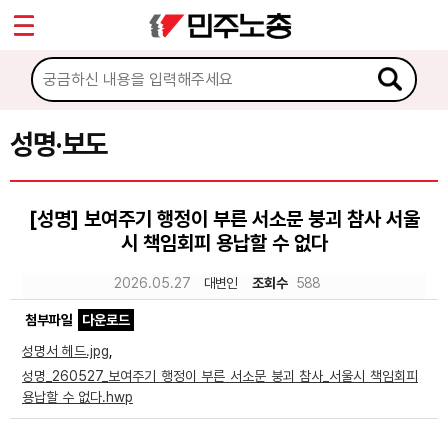
*
Sketchbook5, 스케치북5
마이페이지
소개
<
소식
성명·보도
Sketchbook5, 스케치북5
공지사항
[성명] 보여주기 행정이 부른 서소문 붕괴 참사 서울
성명·보도
시 책임회피 용납할 수 없다
기타 공고
2026.05.27
대변인
조회수
588
노동상담
첨부파일
다운로드
성명서 헤드.jpg
,
자료
성명_260527_보여주기 행정이 부른 서소문 붕괴 참사_서울시 책임회피
용납할 수 없다.hwp
부설기관