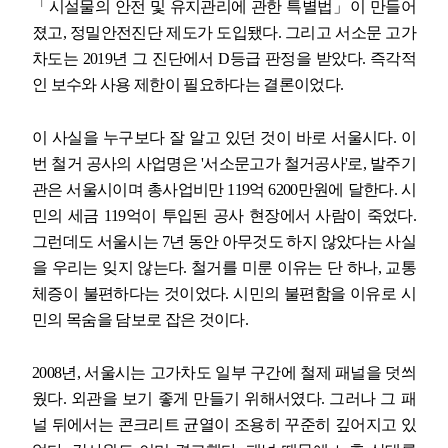
「
시설물의 안전 및 유지관리에 관한 특별법
」
이 만들어
졌고
,
정밀안전진단 제도가 도입됐다
.
그리고 서소문 고가
차도는
2019
년 그 진단에서
D
등급 판정을 받았다
.
즉각적
인 보수와 사용 제한이 필요하다는 결론이었다
.
이 사실을 누구보다 잘 알고 있던 것이 바로 서울시다
.
이
번 철거 공사의 사업명은
'
서소문고가 철거공사
'
로
,
발주기
관은 서울시이며 총사업비만
119
억
6200
만원에 달한다
.
시
민의 세금
119
억이 투입된 공사 현장에서 사람이 죽었다
.
그런데도 서울시는
7
년 동안 아무것도 하지 않았다는 사실
을 우리는 잊지 않는다
.
철거를 미룬 이유는 단 하나
,
교통
체증이 불편하다는 것이었다
.
시민의 불편함을 이유로 시
민의 목숨을 담보로 잡은 것이다
.
2008
년
,
서울시는 고가차도 일부 구간에 철제 패널을 덧씌
웠다
.
외관을 보기 좋게 만들기 위해서였다
.
그러나 그 패
널 뒤에서는 콘크리트 균열이 조용히 꾸준히 깊어지고 있