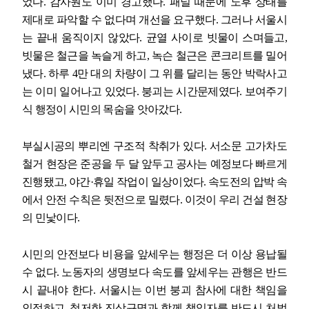
었다
.
감사원도 이미 경고했다
.
패널 때문에 노후 상태를
제대로 파악할 수 없다며 개선을 요구했다
.
그러나 서울시
는 끝내 움직이지 않았다
.
균열 사이로 빗물이 스며들고
,
빗물은 철근을 녹슬게 하고
,
녹슨 철근은 콘크리트를 밀어
냈다
.
하루
4
만 대의 차량이 그 위를 달리는 동안 박락사고
는 이미 일어나고 있었다
.
붕괴는 시간문제였다
.
보여주기
식 행정이 시민의 목숨을 앗아갔다
.
부실시공의 뿌리엔 구조적 착취가 있다
.
서소문 고가차도
철거 현장은 준공을 두 달 앞두고 공사는 예정보다 빠르게
진행됐고
,
야간
·
휴일 작업이 일상이었다
.
속도전의 압박 속
에서 안전 수칙은 뒷전으로 밀렸다
.
이것이 우리 건설 현장
의 민낯이다
.
시민의 안전보다 비용을 앞세우는 행정은 더 이상 용납될
수 없다
.
노동자의 생명보다 속도를 앞세우는 관행은 반드
시 끝내야 한다
.
서울시는 이번 붕괴 참사에 대한 책임을
인정하고
,
철저한 진상규명과 함께 책임자를 반드시 처벌