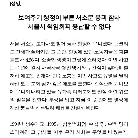
[
성명
]
업무
보여주기 행정이 부른 서소문 붕괴 참사
서울시 책임회피 용납할 수 없다
서울 서소문 고가차도 철거 공사 현장이 무너졌다
.
콘크리
트 잔해가 쏟아지던 그 순간
,
현장에 있던 노동자들은 피할
틈조차 없었다
.
소중한 생명이 그렇게 스러졌다
.
이번 사고
는 수년에 걸쳐 차곡차곡 쌓인 방치와 무관심이 빚어낸
,
철
저히 예고된 인재다
.
민주노총은 이번 사고로 유명을 달리
하신 모든 분께 삼가 깊은 애도를 표한다
.
갑작스러운 비보
에 무너져 내리고 있을 유가족 여러분께도 진심 어린 위로
의 말씀을 전한다
.
부상을 입고 지금 이 순간에도 병상에
계신 분들의 하루빨리 쾌유를 간절히 바란다
.
1994
년 성수대교
, 1995
년 삼풍백화점
.
수십 명
,
수백 명이
스러져간 그 참사들 이후 우리 사회는 무엇을 배웠는가
.