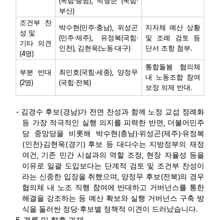
(
·
),
(
·
국힘
충남
박형준
국힘
)
부산
조건부 찬
(
·
),
박수현
민주
충남
위성곤
지자체 예산 상황
성 및
(
·
),
(
·
민주
제주
유정복
국힘
및 조례 검토 등
기타 의견
),
(
·
)
.
인천
김현욱
노동
대구
단서 조항 첨부
(4
)
명
통합돌봄 협의체
(
·
),
부분 반대
최민호
국힘
세종
양정무
내 노동조합 참여
(2
)
(
·
)
명
국힘
전북
.
보장 의제 반대
-
(
)
김경수 후보
경남
가 전면 찬성과 함께 노정 교섭 정례화
,
등 가장 적극적인 실행 의지를 피력한 반면
더불어민주
(
)·
(
)·
당 중앙당을 비롯해 박수현
충남
위성곤
제주
유정복
(
)·
(
)
인천
김현욱
경기
후보 등 대다수는 지방정부의 재정
,
,
여건
기존 민간 시설과의 역할 조정
현장 자율성 등을
이유로 일괄 도입보다는 단계적 검토 및 조건부 찬성이
,
(
)
라는 신중한 입장을 취했으며
양정무 후보
전북
의 경우
협의체 내 노조 직행 참여에 반대하고 거버넌스를 통한
해결을 강조하는 등 예산 확보와 실행 거버넌스 구축 방
·
.
식을 둘러싼 정당
후보별 정책적 이견이 드러났습니다