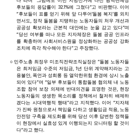
”
“
다
라며
그럼에도 이번 지방선거에 나선 광역단체장
32.1
%
”
.
후보들의 응답률이
에 그쳤다
고 비판했다
이어
“
‘
’
후보들이 표를 얻기 위해 앞 다투어
돌봄 복지
를 외치
,
면서도
정작 돌봄을 지탱하는 노동자들의 처우 개선과
”
공공성 확보라는 근본적 대안에는 눈을 감고 있다
며
“
당선 여부를 떠나 모든 지자체장은 돌봄 공공 인프라
를 확충하며 사회서비스원을 정상화하는 공공성 강화
”
.
조치에 즉각 착수해야 한다
고 주장했다
“
○
민주노총 최정우 미조직전략조직실장은
돌봄 노동자들
, 1
은 최저임금 수준의 저임금
년 단위 계약해지라는 고
,
용불안
폭언과 성희롱 등 열악한위험 환경에 상시 노출
”
“
되어 있다
며
일부 후보들이 통합돌봄 협의체 내 노동
,
조합 참여 보장 의제에 반대의견을 표명한 것은
현장
노동자들의 생생한 목소리를 정책에서 철저히 배제하
”
.
“
겠다는 시대역행적 행태
라고 지적했다
이어
지자체
,
가 진짜 원청으로서 책임을 다하고 생활임금 적용
노동
안전망 구축을 제도화를 위해 당선 이후 답변한 정책들
이 현장에서 실효성 있게 이행되는지 모니터링 할 것이
”
.
다
라고 했다