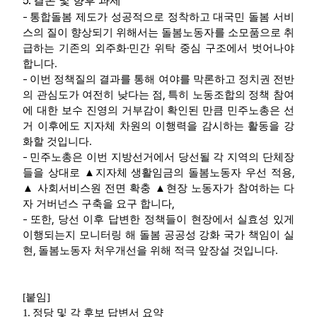
5.
결론 및 향후 과제
-
통합돌봄 제도가 성공적으로 정착하고 대국민 돌봄 서비
스의 질이 향상되기 위해서는 돌봄노동자를 소모품으로 취
·
급하는 기존의 외주화
민간 위탁 중심 구조에서 벗어나야
.
합니다
-
이번 정책질의 결과를 통해 여야를 막론하고 정치권 전반
,
의 관심도가 여전히 낮다는 점
특히 노동조합의 정책 참여
에 대한 보수 진영의 거부감이 확인된 만큼 민주노총은 선
거 이후에도 지자체 차원의 이행력을 감시하는 활동을 강
.
화할 것입니다
-
민주노총은 이번 지방선거에서 당선될 각 지역의 단체장
,
들을 상대로
▲
지자체 생활임금의 돌봄노동자 우선 적용
▲
사회서비스원 전면 확충
▲
현장 노동자가 참여하는 다
,
자 거버넌스 구축을 요구 합니다
-
,
또한
당선 이후 답변한 정책들이 현장에서 실효성 있게
이행되는지 모니터링 해 돌봄 공공성 강화 국가 책임이 실
,
.
현
돌봄노동자 처우개선을 위해 적극 앞장설 것입니다
[
붙임
]
1.
정당 및 각 후보 답변서 요약