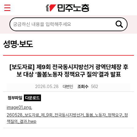
*
Sketchbook5, 스케치북5
마이페이지
소개
<
소식
성명·보도
Sketchbook5, 스케치북5
공지사항
[보도자료] 제9회 전국동시지방선거 광역단체장 후
성명·보도
보 대상 ‘돌봄노동자 정책요구 질의’결과 발표
기타 공고
2026.05.28
대변인
조회수
562
노동상담
첨부파일
다운로드
image01.png
,
자료
260528_보도자료_제_9회_전국동시지방선거_돌봄_노동자_정책요구_정
책질의_결과.hwp
부설기관