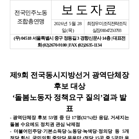
보도자료
전국민주노동
업무
조합총연맹
2026
년
5
월
28
최정우 미조직전략조직
일
(
목
)
실장
010-4723-3793
(
우
) 04518
서울특별시 중구 정동길
3
경향신문사
14
층
|
대표전
화
(02)2670-9100 | FAX (02)2635-1134
제
9
회 전국동시지방선거 광역단체장
후보 대상
‘
돌봄노동자 정책요구 질의
’
결과 발
표
-
광역단체장 후보
53
명 중 단
17
명
(32%)
만 응답
,
거세지는
돌봄 수요에도 정치권 관심 낙제점
-
더불어민주당
·
기본소득당
·
노동당
·
녹색당
·
정의당 등
5
개
정당 회신
,
국민의힘 중앙당 무응답
(
정당
15
곳 중
5
곳만 응