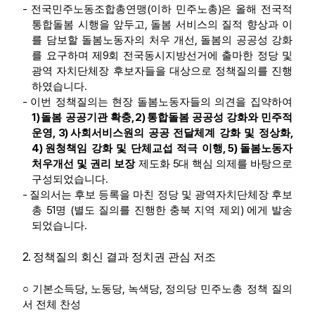
-
(
)
전국민주노동조합총연맹
이하 민주노총
은 올해 전국적
,
통합돌봄 시행을 앞두고
돌봄 서비스의 질적 향상과 이
,
를 담보할 돌봄노동자의 처우 개선
돌봄의 공공성 강화
9
를 요구하며 제
회 전국동시지방선거에 출마한 정당 및
광역 자치단체장 후보자들을 대상으로 정책질의를 진행
.
하였습니다
-
이번 정책질의는 현장 돌봄노동자들의 의견을 집약하여
1)
, 2)
돌봄 공공기관 확충
통합돌봄 공공성 강화와 민주적
, 3)
,
운영
사회서비스원의 공공 전달체계 강화 및 정상화
4)
, 5)
원청책임 강화 및 단체교섭 적극 이행
돌봄노동자
5
처우개선 및 권리 보장
제도화
대 핵심 의제를 바탕으로
.
구성되었습니다
-
질의서는 후보 등록을 마친 정당 및 광역자치단체장 후보
51
(
)
총
명
별도 질의를 진행한 충북 지역 제외
에게 발송
.
되었습니다
2.
정책질의 회신 결과 정치권 관심 저조
,
,
,
○
기본소득당
노동당
녹색당
정의당 민주노총 정책 질의
서 전체 찬성