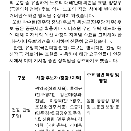
‘
’
,
의 문항 중 유일하게 노조의 대해
반대
의견을 표명
양정무
(
·
)
국민의힘
전북
후보 역시 노조의 직접 참여에 반대하며
.
거버넌스 해결 방식을 주장하여 하였습니다
-
(
·
)
(
·
)
또한 박수현
민주당
충남
후보와 위성곤
민주당
제주
후
보 등은 공공시설 확충이나 서비스원 우선 위탁 제도화 등
에 대해 지자체의 예산 사정과 지역별 수요를 고려해야 한
‘
’
.
다는
기타유보
의견을 제시하며 신중히 접근했습니다
-
,
(
·
)
한편
유정복
국민의힘
인천
후보는 명시적인 찬성 대
‘
’
신
적극 검토
라는 표현을 사용하며 해당 요구안들이 인천
.
시에서 이미 기시행 중인 정책임을 강조하기도 했습니다
주요 답변 특징 및
(
/
)
구분
해당 후보자
정당
지역
쟁점
(
·
),
권영국
정의
서울
홍성규
(
·
),
(
·
진보
경기
강은미
정의
),
(
·
),
전남
이종욱
진보
광주
돌봄 공공성 강화
(
·
),
조상호
민주
세종
오중기
및 노동권 보장 동
전원 찬성
(
·
),
(
·
민주
경북
김경수
민주
경
의
(11
)
명
),
(
·
),
남
신용한
민주
충북
김
(
·
),
영환
국힘
충북
김태흠