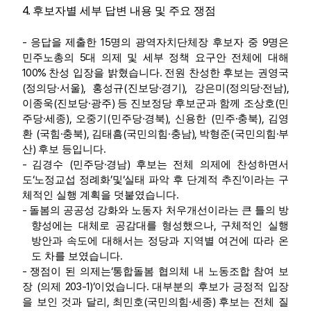
4.
후보자별 세부 답변 내용 및 주요 쟁점
-
15
9
응답을 제출한
명의 광역자치단체장 후보자 중
명은
5
민주노총의
대 의제 및 세부 정책 요구안 전체에 대해
100%
.
찬성 입장을 밝혔습니다
전원 찬성한 후보는 권영국
(
·
),
(
·
),
(
·
),
정의당
서울
홍성규
진보당
경기
강은미
정의당
전남
(
·
)
(
이종욱
진보당
광주
등 진보정당 후보군과 함께 조상호
민
·
),
(
·
),
(
·
),
주당
세종
오중기
민주당
경북
신용한
민주
충북
김영
(
·
),
(
·
),
(
·
환
국힘
충북
김태흠
국민의힘
충남
박형준
국민의힘
부
)
.
산
후보 등입니다
-
(
·
)
김경수
민주당
경남
후보는 전체 의제에 찬성하면서
‘
’
‘
’
도
노정교섭 정례화
및
실태 파악 후 단계적 추진
이라는 구
.
체적인 실행 계획을 덧붙였습니다
-
돌봄의 공공성 강화와 노동자 처우개선이라는 큰 틀의 방
,
향성에는 대체로 공감대를 형성했으나
구체적인 실행
방안과 속도에 대해서는 정당과 지역별 여건에 따라 온
.
도 차를 보였습니다
-
‘
쟁점이 된 의제는
통합돌봄 협의체 내 노동조합 참여 보
(
203-1)’
.
장
의제
이었습니다
대부분의 후보가 긍정적 입장
,
(
·
)
을 보인 것과 달리
최민호
국민의힘
세종
후보는 전체 질