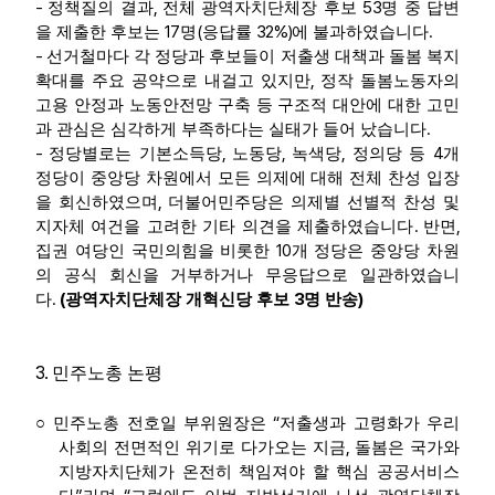
-
,
53
정책질의 결과
전체 광역자치단체장 후보
명 중 답변
17
(
32%)
.
을 제출한 후보는
명
응답률
에 불과하였습니다
-
선거철마다 각 정당과 후보들이 저출생 대책과 돌봄 복지
,
확대를 주요 공약으로 내걸고 있지만
정작 돌봄노동자의
고용 안정과 노동안전망 구축 등 구조적 대안에 대한 고민
.
과 관심은 심각하게 부족하다는 실태가 들어 났습니다
-
,
,
,
4
정당별로는 기본소득당
노동당
녹색당
정의당 등
개
정당이 중앙당 차원에서 모든 의제에 대해 전체 찬성 입장
,
을 회신하였으며
더불어민주당은 의제별 선별적 찬성 및
.
,
지자체 여건을 고려한 기타 의견을 제출하였습니다
반면
10
집권 여당인 국민의힘을 비롯한
개 정당은 중앙당 차원
의 공식 회신을 거부하거나 무응답으로 일관하였습니
.
(
3
)
다
광역자치단체장 개혁신당 후보
명 반송
3.
민주노총 논평
“
○
민주노총 전호일 부위원장은
저출생과 고령화가 우리
,
사회의 전면적인 위기로 다가오는 지금
돌봄은 국가와
지방자치단체가 온전히 책임져야 할 핵심 공공서비스