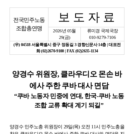
업무
보 도 자 료
전국민주노동
조합총연맹
2026
년
05
월
류미경 국제국장
29
(
금
)
010-9279-7106
(
우
) 04518
서울특별시 중구 정동길
3
경향신문사
14
층
|
대표전
화
(02)2670-9100 | FAX (02)2635-1134
양경수 위원장
,
클라우디오 몬손 바
에사 주한 쿠바 대사 면담
“
쿠바 노동자 민중에 연대
,
한국
-
쿠바 노동
조합 교류 확대 계기 되길
”
양경수 민주노총 위원장이
29
일
(
목
)
오전
11
시 민주노총을
찾은 클라우디오 몬손 바에사 주한 쿠바 대사와 면담을 진