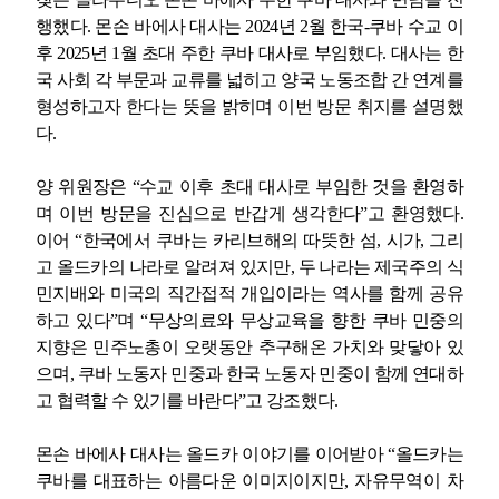
행했다
.
몬손 바에사 대사는
2024
년
2
월 한국
-
쿠바 수교 이
후
2025
년
1
월 초대 주한 쿠바 대사로 부임했다
.
대사는 한
국 사회 각 부문과 교류를 넓히고 양국 노동조합 간 연계를
형성하고자 한다는 뜻을 밝히며 이번 방문 취지를 설명했
다
.
양 위원장은
“
수교 이후 초대 대사로 부임한 것을 환영하
며 이번 방문을 진심으로 반갑게 생각한다
”
고 환영했다
.
이어
“
한국에서 쿠바는 카리브해의 따뜻한 섬
,
시가
,
그리
고 올드카의 나라로 알려져 있지만
,
두 나라는 제국주의 식
민지배와 미국의 직간접적 개입이라는 역사를 함께 공유
하고 있다
”
며
“
무상의료와 무상교육을 향한 쿠바 민중의
지향은 민주노총이 오랫동안 추구해온 가치와 맞닿아 있
으며
,
쿠바 노동자 민중과 한국 노동자 민중이 함께 연대하
고 협력할 수 있기를 바란다
”
고 강조했다
.
몬손 바에사 대사는 올드카 이야기를 이어받아
“
올드카는
쿠바를 대표하는 아름다운 이미지이지만
,
자유무역이 차