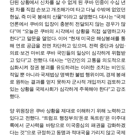
단된 상황에서 신차를 살 수 없게 된 쿠바 민중이 수십 년
된 차를 직접 손보고 개조해가며 타고 다닐 수밖에 없었던
현실
,
즉 미국 봉쇄의 산물
”
이라고 설명했다
.
대사는
“
국제
언론에서 쿠바의 입장이 충분히 전달되지 않는 경우가 많
다
”
며
“
오늘은 쿠바의 시각에서 상황을 직접 설명하고자
한다
”
고 말문을 열었다
.
이어
“
현재 미국은 해상봉쇄를 통
해 연료 공급을 전면 차단하고 있으며
,
전력 중단과 상업
·
의료
·
보건 마비로 쿠바 국민들의 일상이 심각하게 위협받
고 있다
”
고 전했다
.
대사는
“
민간인의 고통을 의도적으로
심화시켜 정권 붕괴를 유도하려는 이러한 조치는 비인도
적일 뿐 아니라 국제법상 명백한 불법 행위이며
,
경제 봉쇄
로 원하는 결과를 얻지 못하자 군사적 개입까지 검토하고
있는 상황을 국제사회가 심각하게 주목해야 한다
”
고 강조
했다
.
양 위원장은 쿠바 상황을 제대로 이해하기 위해 노력하고
있다고 전했다
. “
트럼프 행정부의
‘
돈로 독트린
’
은 미주대
륙에서 군사력을 바탕으로 미국중심의 패권을 강화하겠
다는 것
”
으로 규정하고 동맹과 적대국을 가리지 않고 국제