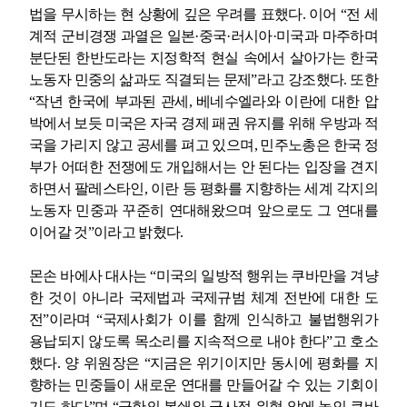
법을 무시하는 현 상황에 깊은 우려를 표했다
.
이어
“
전 세
계적 군비경쟁 과열은 일본
·
중국
·
러시아
·
미국과 마주하며
분단된 한반도라는 지정학적 현실 속에서 살아가는 한국
노동자 민중의 삶과도 직결되는 문제
”
라고 강조했다
.
또한
“
작년 한국에 부과된 관세
,
베네수엘라와 이란에 대한 압
박에서 보듯 미국은 자국 경제 패권 유지를 위해 우방과 적
국을 가리지 않고 공세를 펴고 있으며
,
민주노총은 한국 정
부가 어떠한 전쟁에도 개입해서는 안 된다는 입장을 견지
하면서 팔레스타인
,
이란 등 평화를 지향하는 세계 각지의
노동자 민중과 꾸준히 연대해왔으며 앞으로도 그 연대를
이어갈 것
”
이라고 밝혔다
.
몬손 바에사 대사는
“
미국의 일방적 행위는 쿠바만을 겨냥
한 것이 아니라 국제법과 국제규범 체계 전반에 대한 도
전
”
이라며
“
국제사회가 이를 함께 인식하고 불법행위가
용납되지 않도록 목소리를 지속적으로 내야 한다
”
고 호소
했다
.
양 위원장은
“
지금은 위기이지만 동시에 평화를 지
향하는 민중들이 새로운 연대를 만들어갈 수 있는 기회이
기도 하다
”
며
“
극한의 봉쇄와 군사적 위협 앞에 놓인 쿠바