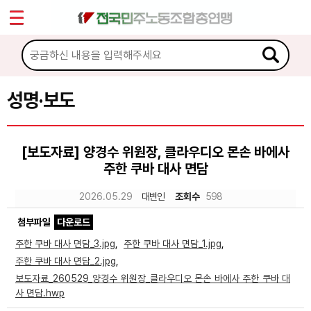
*
Sketchbook5, 스케치북5
마이페이지
소개
<
소식
성명·보도
Sketchbook5, 스케치북5
공지사항
[보도자료] 양경수 위원장, 클라우디오 몬손 바에사
성명·보도
주한 쿠바 대사 면담
기타 공고
2026.05.29
대변인
조회수
598
노동상담
첨부파일
다운로드
주한 쿠바 대사 면담_3.jpg
,
주한 쿠바 대사 면담_1.jpg
,
자료
주한 쿠바 대사 면담_2.jpg
,
보도자료_260529_양경수 위원장_클라우디오 몬손 바에사 주한 쿠바 대
사 면담.hwp
부설기관