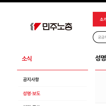
메뉴 건너뛰기
로그인
회원가입
Sketchbook5, 스케치북5
마이페이지
소개
소
<
소식
공지사항
Sketchbook5, 스케치북5
성명·보도
기타 공고
성명
소식
노동상담
자료
공지사항
부설기관
성명·보도
업무