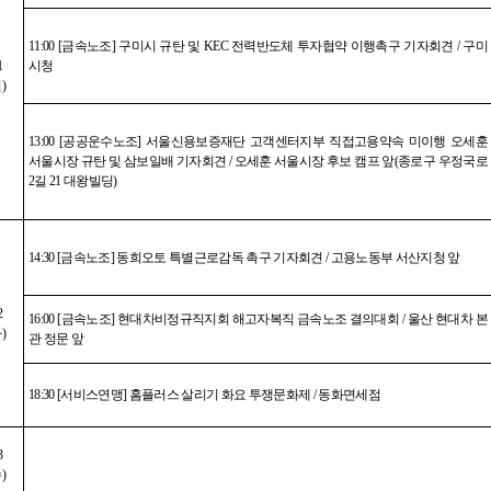
11:00 [
금속노조
]
구미시 규탄 및
KEC
전력반도체 투자협약 이행촉구 기자회견
/
구미
1
시청
월
)
13:00 [
공공운수노조
]
서울신용보증재단 고객센터지부 직접고용약속 미이행 오세훈
서울시장 규탄 및 삼보일배 기자회견
/
오세훈 서울시장 후보 캠프 앞
(
종로구 우정국로
2
길
21
대왕빌딩
)
14:30 [
금속노조
]
동희오토 특별근로감독 촉구 기자회견
/
고용노동부 서산지청 앞
2
16:00 [
금속노조
]
현대차비정규직지회 해고자복직 금속노조 결의대회
/
울산 현대차 본
화
)
관 정문 앞
18:30 [
서비스연맹
]
홈플러스 살리기 화요 투쟁문화제
/
동화면세점
3
수
)