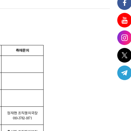
취재문의
임
정재현 조직쟁의국장
010-3782-1871