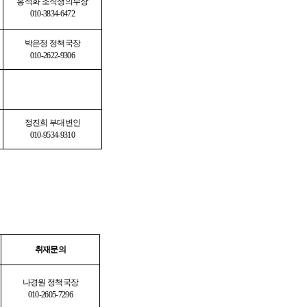
홍석화 조직쟁의부장
010-3834-6472
박은정 정책국장
010-2622-9306
정진희 부대변인
010-9534-9310
취재문의
나경원 정책국장
010-2605-7296