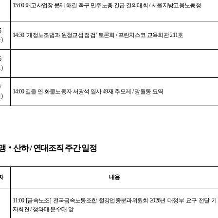
15:00
해고사업장 문제 해결 촉구 민주노총 긴급 결의대회
/
서울지방고용노동청
5
14:30 ‘
개정노조법과 원청교섭 점검
’
토론회
/
프란치스코 교육회관
211
호
금
)
6
토
)
7
14:00
길을 연 화물노동자 서광석 열사
49
재 추모제
/
망월동 묘역
일
)
맹
‧
산하
/
연대조직 주간 일정
짜
내용
11:00 [
금속노조
]
전국금속노동조합 철강업종분과위원회
2026
년 대정부 요구 전달 기
자회견
/
청와대 분수대 앞