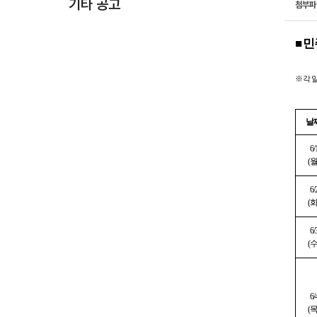
기타 공고
첨부
■
민
※
각 
날
6/
(
6/
(
6/
(
6/
(