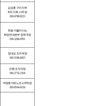
김성훈 구미지부
KEC
지회 사무장
010-6780-0233
최용 더불어사는
희망연대본부 정책국장
010-3266-9701
정대성 조직부장
010-5196-8455
진환 조직국장
010-2732-2318
허영호 마트노조 사무처장
010-8564-6156