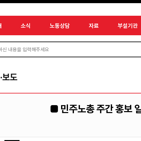
개
소식
노동상담
자료
부설기관
·보도
■ 민주노총 주간 홍보 일정