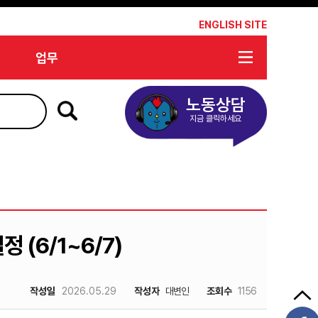
*
ENGLISH SITE
업무
노동상담
지금 클릭하세요
 (6/1~6/7)
작성일
2026.05.29
작성자
대변인
조회수
1156