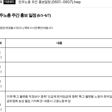
파일
다운로드
민주노총 주간 홍보일정 (0601~0607).hwp
주노총 주간 홍보 일정
(6/1~6/7)
일정은 변경될 수 있으니
,
취재 시 사전 확인 바랍니다
.
짜
내용
1
월
)
2
화
)
3
수
)
11:00
특고 플랫폼 적정보수 쟁취
!
도급제 최저임금제 쟁취
!
특고 플랫폼 노동자 최저
금위원회 농성 돌입 기자회견
/
세종시 고용노동부 앞
4
목
)