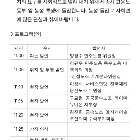
자의 요구를 사회적으로 알려 내기 위해 세종시 고용노
동부 앞 농성 투쟁에 돌입합니다
.
농성 돌입 기자회견
에 많은 관심과 취재 바랍니다
.
3.
(
)
프로그램
안
시간
순서
발언자
11:00
여는 발언
양경수 민주노총 위원장
김규우 민주노총 특수고용 대
11:05
취지 및 투쟁 발언
책회의 의장
·
건설노조 기계분과위원장
이창배 서비스연맹 전국대리
11:10
현장 발언
운전노조 위원장
구교현 공공운수노조 라이더
11:15
현장 발언
유니온 지부장
김진희 금속노조 엘지케어솔
11:20
현장 발언
루션지회 수석부지회장
11:25
상징 의식