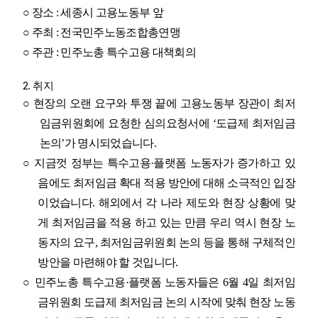
○
장소
:
세종시 고용노동부 앞
○
주최
:
전국민주노동조합총연맹
○
주관
:
민주노총 특수고용 대책회의
2.
취지
○
현장의 오랜 요구와 투쟁 끝에 고용노동부 장관이 최저
임금위원회에 요청한 심의요청서에
‘
도급제 최저임금
논의
’
가 명시되었습니다
.
○
지금껏 정부는 특수고용
·
플랫폼 노동자가 증가하고 있
음에도 최저임금 확대 적용 방안에 대해 소극적인 입장
이었습니다
.
해외에서 각 나라 제도와 현장 상황에 맞
게 최저임금을 적용 하고 있는 만큼 우리 역시 현장 노
동자의 요구
,
최저임금위원회 논의 등을 통해 구체적인
방안을 마련해야 할 것입니다
.
○
민주노총 특수고용
·
플랫폼 노동자들은
6
월
4
일 최저임
금위원회 도급제 최저임금 논의 시작에 맞춰 현장 노동