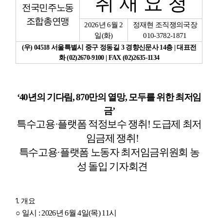
취 재 요 청
전국민주노동
조합총연맹
업무
2026
년
6
월
2
정재현 조직쟁의국장
일
(
화
)
010-3782-1871
(
우
) 04518
서울특별시 중구 정동길
3
경향신문사
14
층
|
대표전
화
(02)2670-9100 | FAX (02)2635-1134
‘40
년의 기다림
, 870
만의 열망
,
모두를 위한 최저임
금
’
특수고용
·
플랫폼 적정보수 쟁취
!
도급제 최저
임금제 쟁취
!
특수고용
·
플랫폼 노동자 최저임금위원회 농
성 돌입 기자회견
1.
개요
○
일시
: 2026
년
6
월
4
일
(
목
) 11
시