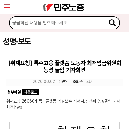
*
Sketchbook5, 스케치북5
마이페이지
소개
<
소식
성명·보도
Sketchbook5, 스케치북5
공지사항
[취재요청] 특수고용·플랫폼 노동자 최저임금위원회
성명·보도
농성 돌입 기자회견
기타 공고
2026.06.02
대변인
조회수
567
노동상담
첨부파일
다운로드
취재요청_260604_특고플랫폼_적정보수_최저임금_쟁취_농성돌입_기자
자료
회견.hwp
부설기관