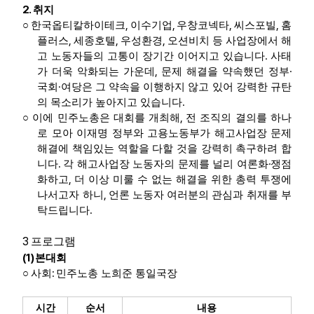
2.
취지
,
,
,
,
○
한국옵티칼하이테크
이수기업
우창코넥타
씨스포빌
홈
,
,
,
플러스
세종호텔
우성환경
오션비치 등 사업장에서 해
.
고 노동자들의 고통이 장기간 이어지고 있습니다
사태
,
·
가 더욱 악화되는 가운데
문제 해결을 약속했던 정부
·
국회
여당은 그 약속을 이행하지 않고 있어 강력한 규탄
.
의 목소리가 높아지고 있습니다
,
○
이에 민주노총은 대회를 개최해
전 조직의 결의를 하나
로 모아 이재명 정부와 고용노동부가 해고사업장 문제
해결에 책임있는 역할을 다할 것을 강력히 촉구하려 합
.
·
니다
각 해고사업장 노동자의 문제를 널리 여론화
쟁점
,
화하고
더 이상 미룰 수 없는 해결을 위한 총력 투쟁에
,
나서고자 하니
언론 노동자 여러분의 관심과 취재를 부
.
탁드립니다
3
프로그램
(1)
본대회
:
○
사회
민주노총 노희준 통일국장
시간
순서
내용