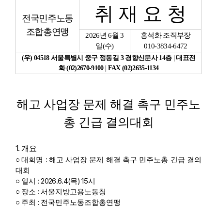
취 재 요 청
전국민주노동
업무
조합총연맹
2026
년
6
월
3
홍석화 조직부장
일
(
수
)
010-3834-6472
(
우
) 04518
서울특별시 중구 정동길
3
경향신문사
14
층
|
대표전
화
(02)2670-9100 | FAX (02)2635-1134
해고 사업장 문제 해결 촉구 민주노
총 긴급 결의대회
1.
개요
:
○
대회명
해고 사업장 문제 해결 촉구 민주노총 긴급 결의
대회
: 2026.6.4(
) 15
○
일시
목
시
:
○
장소
서울지방고용노동청
:
○
주최
전국민주노동조합총연맹