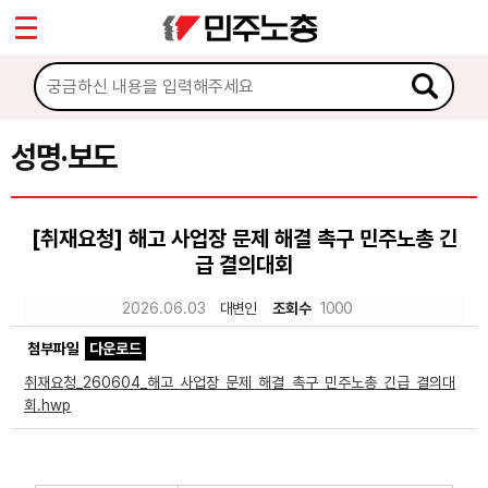
*
Sketchbook5, 스케치북5
마이페이지
소개
<
소식
성명·보도
Sketchbook5, 스케치북5
공지사항
[취재요청] 해고 사업장 문제 해결 촉구 민주노총 긴
성명·보도
급 결의대회
기타 공고
2026.06.03
대변인
조회수
1000
노동상담
첨부파일
다운로드
취재요청_260604_해고 사업장 문제 해결 촉구 민주노총 긴급 결의대
자료
회.hwp
부설기관