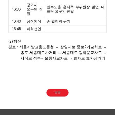
청와대
,
민주노총 홍지욱 부위원장 발언
대
16:36
요구안 전
표단 요구안 전달
달
16:40
상징의식
손 펼침막 묶기
16:45
폐회선언
(2)
행진
:
2
경로
서울지방고용노동청
→
삼일대로 종로
가교차로
→
종로 세종대로사거리
→
세종대로 광화문교차로
→
사직로 정부서울청사교차로
→
효자로 효자삼거리
목록