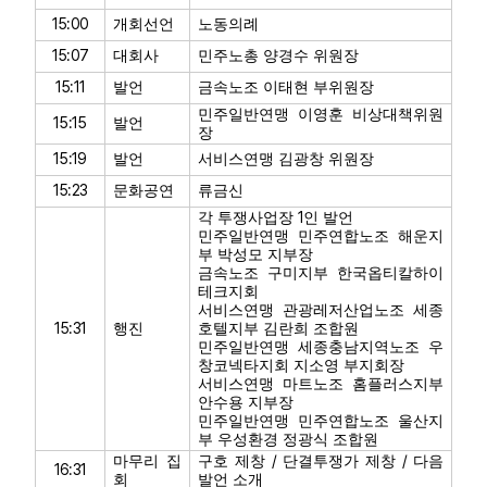
15:00
개회선언
노동의례
15:07
대회사
민주노총 양경수 위원장
15:11
발언
금속노조 이태현 부위원장
민주일반연맹 이영훈 비상대책위원
15:15
발언
장
15:19
발언
서비스연맹 김광창 위원장
15:23
문화공연
류금신
1
각 투쟁사업장
인 발언
민주일반연맹 민주연합노조 해운지
부 박성모 지부장
금속노조 구미지부 한국옵티칼하이
테크지회
서비스연맹 관광레저산업노조 세종
15:31
행진
호텔지부 김란희 조합원
민주일반연맹 세종충남지역노조 우
창코넥타지회 지소영 부지회장
서비스연맹 마트노조 홈플러스지부
안수용 지부장
민주일반연맹 민주연합노조 울산지
부 우성환경 정광식 조합원
/
/
마무리 집
구호 제창
단결투쟁가 제창
다음
16:31
회
발언 소개