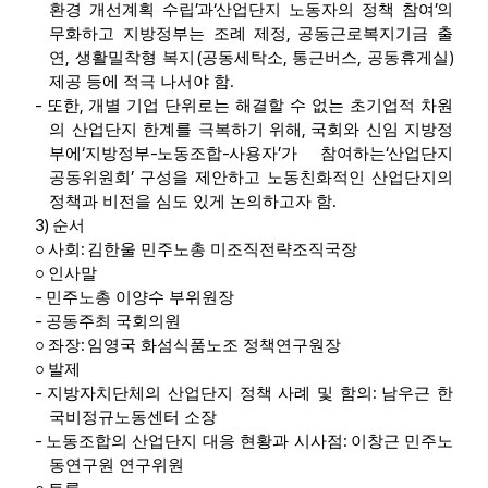
’
‘
’
환경 개선계획 수립
과
산업단지 노동자의 정책 참여
의
,
무화하고 지방정부는 조례 제정
공동근로복지기금 출
,
(
,
,
)
연
생활밀착형 복지
공동세탁소
통근버스
공동휴게실
.
제공 등에 적극 나서야 함
-
,
또한
개별 기업 단위로는 해결할 수 없는 초기업적 차원
,
의 산업단지 한계를 극복하기 위해
국회와 신임 지방정
‘
-
-
’
‘
부에
지방정부
노동조합
사용자
가 참여하는
산업단지
’
공동위원회
구성을 제안하고 노동친화적인 산업단지의
.
정책과 비전을 심도 있게 논의하고자 함
3)
순서
:
○
사회
김한울 민주노총 미조직전략조직국장
○
인사말
-
민주노총 이양수 부위원장
-
공동주최 국회의원
:
○
좌장
임영국 화섬식품노조 정책연구원장
○
발제
-
:
지방자치단체의 산업단지 정책 사례 및 함의
남우근 한
국비정규노동센터 소장
-
:
노동조합의 산업단지 대응 현황과 시사점
이창근 민주노
동연구원 연구위원