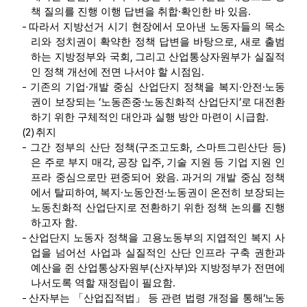
·
.
책 질의를 진행 이행 답변을 취합
확인한 바 있음
-
따라서 지방선거 시기 현장에서 모아낸 노동자들의 목소
,
리와 정치권이 확약한 정책 답변을 바탕으로
새로 출범
,
하는 지방정부와 국회
그리고 산업통상자원부가 실질적
.
인 정책 개선에 전면 나서야 할 시점임
-
·
·
·
기존의 기업
개발 중심 산업단지 정책을 복지
안전
노동
‘
·
’
권이 보장되는
노동존중
노동친화적 산업단지
로 대전환
.
하기 위한 구체적인 대안과 실행 방안 마련이 시급함
(2)
취지
-
(
,
)
그간 정부의 산단 정책
구조고도화
스마트그린산단 등
,
,
은 주로 부지 매각
공장 입주
기술 지원 등 기업 지원 인
.
프라 중심으로만 편중되어 왔음
과거의 개발 중심 정책
,
·
·
에서 탈피하여
복지
노동안전
노동권이 온전히 보장되는
노동친화적 산업단지로 전환하기 위한 정책 논의를 진행
.
하고자 함
-
산업단지 노동자 정책을 고용노동부의 지엽적인 복지 사
업을 넘어선 사업과 실질적인 산단 인프라 구축 권한과
(
)
예산을 쥔 산업통상자원부
산자부
와 지방정부가 전면에
.
나서도록 역할 재정립이 필요함
-
‘
산자부는
「
산업집적법
」
등 관련 법령 개정을 통해
노동