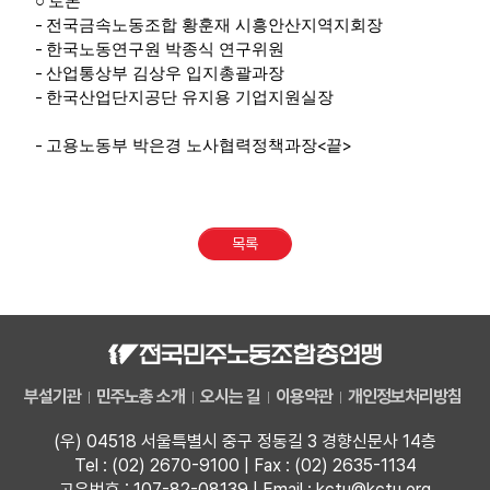
○
토론
-
전국금속노동조합 황훈재 시흥안산지역지회장
-
한국노동연구원 박종식 연구위원
-
산업통상부 김상우 입지총괄과장
-
한국산업단지공단 유지용 기업지원실장
-
<
>
고용노동부 박은경 노사협력정책과장
끝
목록
부설기관
민주노총 소개
오시는 길
이용약관
개인정보처리방침
(우) 04518 서울특별시 중구 정동길 3 경향신문사 14층
Tel : (02) 2670-9100 | Fax : (02) 2635-1134
고유번호 : 107-82-08139 | Email : kctu@kctu.org