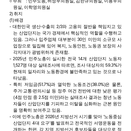
:
,
,
,
○
주최
민주노총
허성무의원실
김한규의원실
이용우의
,
원실
이학영의원실
2)
취지
(1)
배경
-
·
2/3
대한민국 생산
수출의
와 고용의 절반을 책임지고 있
는 산업단지는 국가 경제에서 핵심적인 역할을 수행하고
.
30
있음
그러나 입주업체 대부분이
인 미만의 소규모 사
,
,
업장으로 밀집해 있어 복지
노동안전
노동권 보장의 사
.
각지대가 광범위하게 존재함
- 2025
14
년 민주노총이 실시한 전국
개 산업단지 노동자
1,527
,
59.3%
명 대상 실태조사에 따르면
조사 대상자의
가
현재의 일자리와 노동환경에 불만족하고 있는 것으로 나
.
타났음
-
(51.7%)
(38.0%)
,
특히 저임금
과 열악한 노동조건
은 물론
·
·
주거
교통
편의시설 등 정주 여건 전반에 대한 낮은 평가
(4
2.5
)
점 만점 중
점 미만
라는 실태조사 결과는 청년 노동
자들이 산업단지를 기피하고 이탈을 심화하는 근본 원인
.
을 명확히 보여주고 있음
-
2026
‘
이에 민주노총은
년 지방선거 시기를 맞아
노동중심
4
’
산업단지
대 요구
를 발표하고 전국적인 서명운동을 전
,
개하는 한편
각 지역 지방선거 후보자들을 대상으로 정