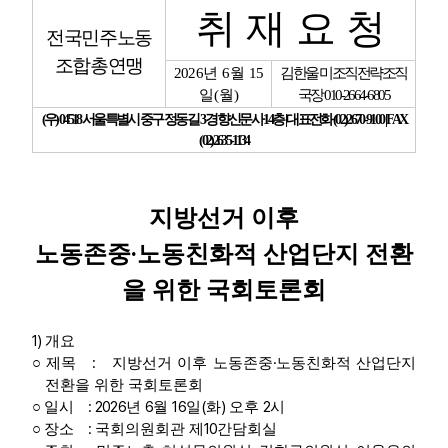
취 재 요 청
전국민주노동
업무
조합총연맹
2026
년
6
월
15
김한울 미조직전략조직
일
(
월
)
국장
010-2664-6805
(
우
) 04518
서울특별시 중구 정동길
3
경향신문사
14
층
|
대표전화
(02)2670-9100 | FAX
(02)2635-1134
지방선거 이후
·
노동존중
노동친화적 산업단지 전환
을 위한 국회토론회
1)
개요
:
·
○
제목
지방선거 이후 노동존중
노동친화적 산업단지
전환을 위한 국회토론회
: 2026
6
16
(
)
2
○
일시
년
월
일
화
오후
시
:
10
○
장소
국회의원회관 제
간담회실