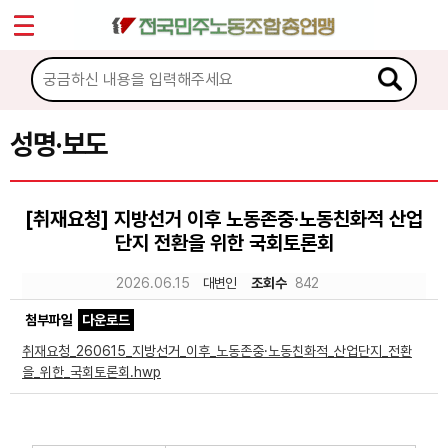
*
Sketchbook5, 스케치북5
마이페이지
소개
<
소식
성명·보도
Sketchbook5, 스케치북5
공지사항
[취재요청] 지방선거 이후 노동존중·노동친화적 산업
성명·보도
단지 전환을 위한 국회토론회
기타 공고
2026.06.15
대변인
조회수
842
노동상담
첨부파일
다운로드
취재요청_260615_지방선거_이후_노동존중·노동친화적_산업단지_전환
자료
을_위한_국회토론회.hwp
부설기관