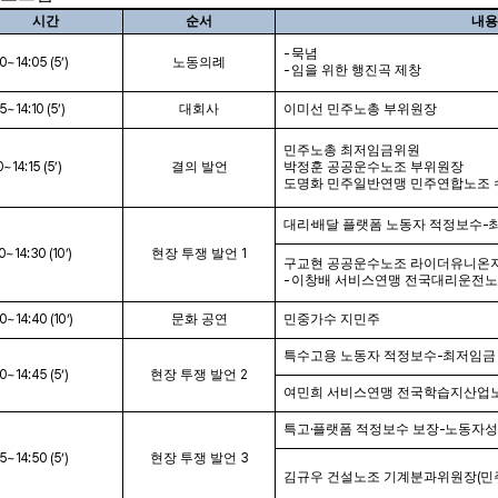
시간
순서
내용
-
묵념
0~14:05 (5’)
노동의례
-
임을 위한 행진곡 제창
5~14:10 (5’)
대회사
이미선 민주노총 부위원장
민주노총 최저임금위원
0~14:15 (5’)
결의 발언
박정훈 공공운수노조 부위원장
도명화 민주일반연맹 민주연합노조
대리
·
배달 플랫폼 노동자 적정보수
-
0~14:30 (10’)
현장 투쟁 발언
1
구교현 공공운수노조 라이더유니온
-
이창배 서비스연맹 전국대리운전노
0~14:40 (10‘)
문화 공연
민중가수 지민주
특수고용 노동자 적정보수
-
최저임금
0~14:45 (5‘)
현장 투쟁 발언
2
여민희 서비스연맹 전국학습지산업
특고
·
플랫폼 적정보수 보장
-
노동자성
5~14:50 (5‘)
현장 투쟁 발언
3
김규우 건설노조 기계분과위원장
(
민