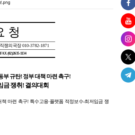
.png
요 청
조직쟁의국장
010-3782-1871
| FAX (02)2635-1134
동부 규탄
!
정부 대책 마련 촉구
!
임금 쟁취
!
결의대회
대책 마련 촉구
!
특수고용
·
플랫폼 적정보수
-
최저임금 쟁