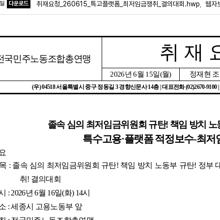
파일
다운로드
취재요청_260615_특고플랫폼_최저임금쟁취_결의대회.hwp
웹자보
,
취 재 
전국민주노동조합총연맹
2026
년
6
월
15
일
(
월
)
정재현 
(
우
) 04518
서울특별시 중구 정동길
3
경향신문사
14
층
|
대표전화
(02)2670-9100 
졸속 심의 최저임금위원회 규탄
!
책임 방치 노
특수고용
·
플랫폼 적정보수
-
최저
요
제목
:
졸속 심의 최저임금위원회 규탄
!
책임 방치 노동부 규탄
!
정부 
취
!
결의대회
시
: 2026
년
6
월
16
일
(
화
) 14
시
소
:
세종시 고용노동부 앞