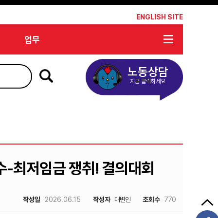
*
ENGLISH SITE
업무
노동상담
지금 클릭하세요
수-최저임금 쟁취! 결의대회
작성일
2026.06.15
작성자
대변인
조회수
770