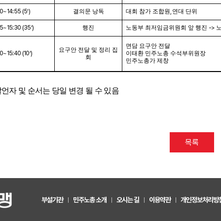
0~14:55 (5‘)
결의문 낭독
대회 참가 조합원
,
연대 단위
5~15:30 (35‘)
행진
노동부 최저임금위원회 앞 행진
->
노
면담 요구안 전달
요구안 전달 및 정리 집
0~15:40 (10‘)
이태환 민주노총 수석부위원장
회
민주노총가 제창
언자 및 순서는 당일 변경 될 수 있음
목록
부설기관
민주노총 소개
오시는 길
이용약관
개인정보처리방