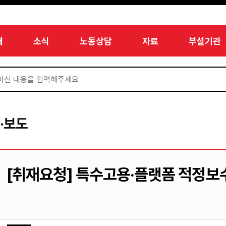
개
소식
노동상담
자료
부설기관
·보도
[취재요청] 특수고용·플랫폼 적정보