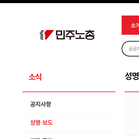
메뉴 건너뛰기
로그인
회원가입
Sketchbook5, 스케치북5
마이페이지
소개
소
<
소식
공지사항
Sketchbook5, 스케치북5
성명·보도
기타 공고
성명
소식
노동상담
자료
공지사항
부설기관
성명·보도
업무