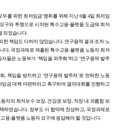
모두를 위한 최저임금
’
쟁취를 위해 지난
6
월
4
일 최저임
 요구와 투쟁으로 시작된 특수고용
·
플랫폼 도급제 최저
부결 되었습니다
.
어떠한 책임도 다하지 않았습니다
.
연구용역 결과 조차 노
습니다
.
국정과제로 제출된 특수고용
·
플랫폼 노동자 최저
동자들은 노동부가
‘
책임을 외주화
’
하고
‘
연구용역 발주
원회
,
책임을 방치하고
‘
연구용역 발주처
’
로 전락한 노동
저임금 대책 마련하라고 촉구하며 결의대회를 진행하고
노동자의 최저보수 보장
,
건강권 보장
,
직장 내 괴롭힘 보
 채택하였습니다
.
정부도 이 협약에 찬성하고
,
국정과제로
수고용
·
플랫폼 노동자 요구에 응답해야 할 것입니다
.