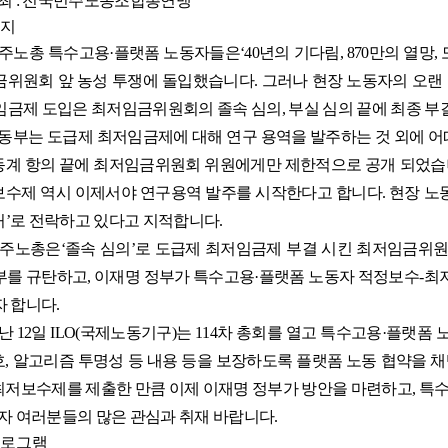
최
:
전국민주노동조합총연맹
지
주노총 특수고용
·
플랫폼 노동자들은
‘40
년의 기다림
, 870
만의 열망
,
금위원회 앞 농성 투쟁에 돌입했습니다
.
그러나 현장 노동자의 오랜
임금제 도입은 최저임금위원회의 졸속 심의
,
부실 심의 끝에 최종 
동부는 도급제 최저임금제에 대해 연구 용역을 발주하는 것 외에 
동계 항의 끝에 최저임금위원회 위원에게만 제한적으로 공개 되었
보수제 역시 이제서야 연구용역 발주를 시작한다고 합니다
.
현장 노
처
’
로 전락하고 있다고 지적합니다
.
주노총은
‘
졸속 심의
’
로 도급제 최저임금제 부결 시킨 최저임금위
부를 규탄하고
,
이재명 정부가 특수고용
·
플랫폼 노동자 적정보수
-
최
자 합니다
.
난
12
일
ILO(
국제노동기구
)
는
114
차 총회를 열고 특수고용
·
플랫폼 
호
,
알고리즘 투명성 등 내용 등을 보장하도록 플랫폼 노동 협약을
최저보수제를 제출한 만큼 이제 이재명 정부가 방안을 마련하고
,
특
자 여러분들의 많은 관심과 취재 바랍니다
.
로그램