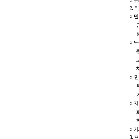
○
주
2.
취
○
민
○
노
○
민
○
지
○
기
3.
프