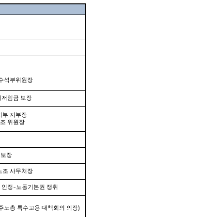
 수석부위원장
최저임금 보장
지부 지부장
조 위원장
 보장
노조 사무처장
 인정
-
노동기본권 쟁취
주노총 특수고용 대책회의 의장
)