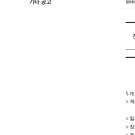
기타 공고
첨부
1.
개
○
○
일
○
장