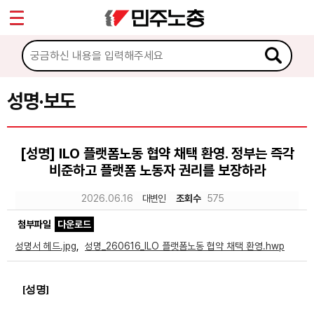
*
Sketchbook5, 스케치북5
마이페이지
소개
<
소식
성명·보도
Sketchbook5, 스케치북5
공지사항
[성명] ILO 플랫폼노동 협약 채택 환영. 정부는 즉각
성명·보도
비준하고 플랫폼 노동자 권리를 보장하라
기타 공고
2026.06.16
대변인
조회수
575
노동상담
첨부파일
다운로드
성명서 헤드.jpg
,
성명_260616_ILO 플랫폼노동 협약 채택 환영.hwp
자료
[
성명
]
부설기관