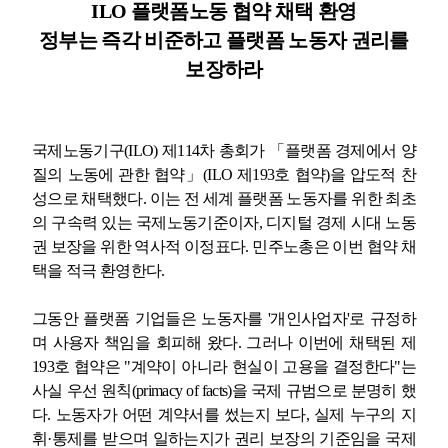
ILO
플랫폼노동 협약 채택 환영
정부는 즉각 비준하고 플랫폼 노동자 권리를
업무
보장하라
국제노동기구
(ILO)
제
114
차 총회가
「
플랫폼 경제에서 양
질의 노동에 관한 협약
」
(ILO
제
193
호 협약
)
을 압도적 찬
성으로 채택했다
.
이는 전 세계 플랫폼 노동자를 위한 최초
의 구속력 있는 국제노동기준이자
,
디지털 경제 시대 노동
권 보장을 위한 역사적 이정표다
.
민주노총은 이번 협약 채
택을 적극 환영한다
.
그동안 플랫폼 기업들은 노동자를
'
개인사업자
'
로 규정하
며 사용자 책임을 회피해 왔다
.
그러나 이번에 채택된 제
193
호 협약은
"
계약이 아니라 현실이 고용을 결정한다
"
는
사실 우선 원칙
(primacy of facts)
을 국제 규범으로 분명히 했
다
.
노동자가 어떤 계약서를 썼는지 보다
,
실제 누구의 지
휘
·
통제를 받으며 일하는지가 권리 보장의 기준임을 국제