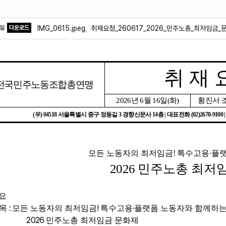
파일
다운로드
IMG_0615.jpeg
취재요청_260617_2026_민주노총_최저임금_문
,
취 재 
전국민주노동조합총연맹
2026
년
6
월
16
일
(
화
)
황진서 
(
우
) 04518
서울특별시 중구 정동길
3
경향신문사
14
층
|
대표전화
(02)2670-9100 
모든 노동자의 최저임금
!
특수고용
·
플랫
2026
민주노총 최저
요
:
!
·
목
모든 노동자의 최저임금
특수고용
플랫폼 노동자와 함께하
026
민주노총 최저임금 문화제