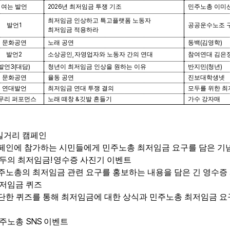
여는 발언
2026
년 최저임금 투쟁 기조
민주노총 이미
최저임금 인상하고 특고플랫폼 노동자
발언
1
공공운수노조 
최저임금 적용하라
문화공연
노래 공연
동백
(
김영학
)
발언
2
소상공인
,
자영업자와 노동자 간의 연대
참여연대 김은
발언
3(
대담
)
청년이 최저임금 인상을 원하는 이유
반지민
(
청년
)
문화공연
율동 공연
진보대학생넷
연대발언
최저임금 연대 투쟁 결의
모두를 위한 
무리 퍼포먼스
노래 떼창
&
깃발 흔들기
가수 강자매
길거리 캠페인
페인에 참가하는 시민들에게 민주노총 최저임금 요구를 담은 기
!
두의 최저임금
영수증 사진기 이벤트
주노총의 최저임금 관련 요구를 홍보하는 내용을 담은 긴 영수증
저임금 퀴즈
단한 퀴즈를 통해 최저임금에 대한 상식과 민주노총 최저임금 요
SNS
주노총
이벤트