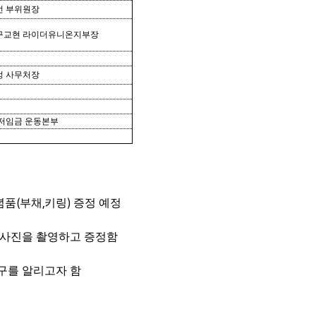
선 부위원장
구교현 라이더유니온지부장
정 사무처장
최저임금 운동본부
(
,
)
념품
부채
키링
증정 예정
 사진을 촬영하고 증정함
구를 알리고자 함