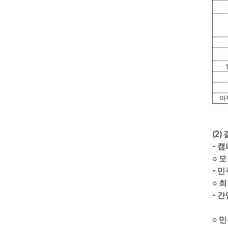
마
(2)
-
캠
○
모
-
민
○
최
-
간
○
민