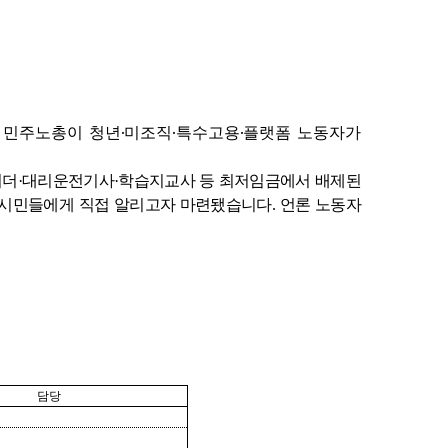
,
·
·
·
민주노총이 청년
미조직
특수고용
플랫폼 노동자가
이더
·
대리운전기사
·
학습지교사 등 최저임금에서 배제된
 시민들에게 직접 알리고자 마련됐습니다
.
언론 노동자
담당