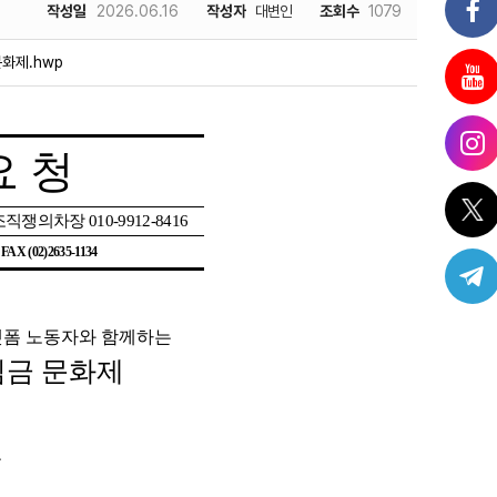
작성일
2026.06.16
작성자
대변인
조회수
1079
화제.hwp
요 청
조직쟁의차장
010-9912-8416
| FAX (02)2635-1134
폼 노동자와 함께하는
임금 문화제
는