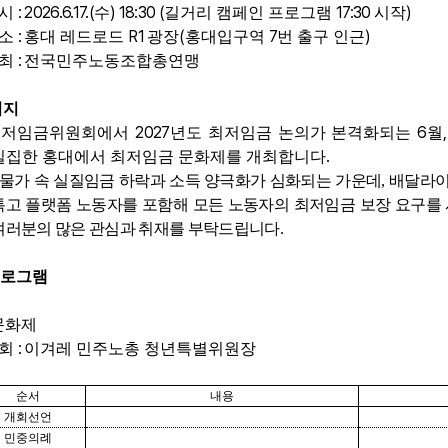
: 2026.6.17.(
) 18:30 (
17:30
)
시
수
길거리 캠페인 프로그램
시작
:
R1
(
7
)
소
홍대 레드로드
광장
홍대입구역
번 출구 인근
:
최
전국민주노동조합총연맹
취지
2027
6
최저임금위원회에서
년도 최저임금 논의가 본격화되는
월
.
밀집한 홍대에서 최저임금 문화제를 개최합니다
물가 속 실질임금 하락과 소득 양극화가 심화되는 가운데
,
배달라
특고 플랫폼 노동자를 포함해 모든 노동자의 최저임금 보장 요구를
여러분의 많은 관심과 취재를 부탁드립니다
.
로그램
문화제
:
회
이겨레 민주노총 청년특별위원장
순서
내용
개회선언
민중의례