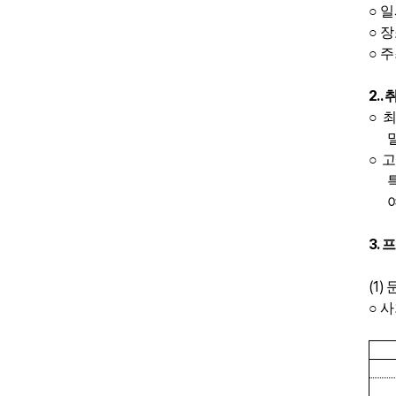
○
일
○
장
○
주
2..
○
○
고
3.
프
(1)
○
사