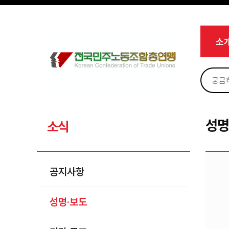
메뉴 건너뛰기
로그인
회원가입
Sketchbook5, 스케치북5
마이페이지
소개
소
<
소식
공지사항
Sketchbook5, 스케치북5
성명·보도
기타 공고
성명
소식
노동상담
자료
공지사항
부설기관
성명·보도
업무