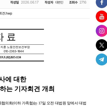
작성일
2026.06.17
작성자
대변인
조회수
2716
회견.hwp
자 료
성지훈 노동안전보건부장
010-2363-1844
| FAX (02)2635-1134
사에 대한
하는 기자회견 개최
족협의회
(
이하 가족협
)
는
17
일 오전 대법원 앞에서 대법