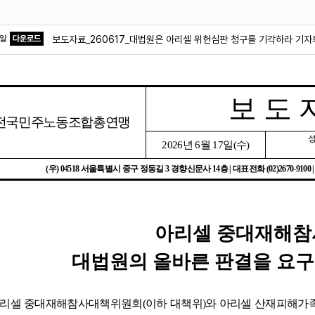
파일
다운로드
보도자료_260617_대법원은 아리셀 위헌심판 청구를 기각하라 기자
보 도 
전국민주노동조합총연맹
2026
년
6
월
17
일
(
수
)
(
우
) 04518
서울특별시 중구 정동길
3
경향신문사
14
층
|
대표전화
(02)2670-9100 
아리셀 중대재해참
대법원의 올바른 판결을 요구
리셀 중대재해참사대책위원회
(
이하 대책위
)
와 아리셀 산재피해가