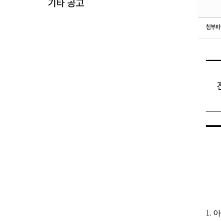
기타 공고
첨부
1.
아