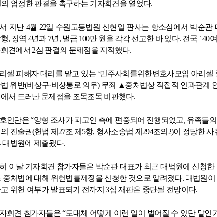
원의 엄정한 판결을 촉구하는 기자회견을 열었다
.
서 지난
4
월
22
일 수원고등법원 신현일 판사는 항소심에서 박순관 
감형
,
징역
4
년과
7
년
,
벌금
100
만 원을 각각 선고한 바 있다
.
전국
140
여
자회견에서
2
심 판결의 문제점을 지적했다
.
리셀 피해자 대리를 맡고 있는
‘
민주사회를위한변호사모임 아리셀 
법 위반
(
비상구
·
비상통로 의무
)
무죄
▲
중처법상 직접적 인과관계 
에서 드러난 문제점을 조목조목 비판했다
.
호인단은
“
양형 조사가 피고인 측에 편중되어 진행되었고
,
유족들의
의 진술권
(
헌법 제
27
조 제
5
항
,
형사소송법 제
294
조의
2)
이 정당한 사
 대법원에 제출됐다
.
히 이날 기자회견 참가자들은 박순관 대표가 최근 대법원에 신청한
 중처법에 대해 위헌법률제정을 신청한 것으로 알려졌다
.
대법원이 
고 위헌 여부가 발표되기 전까지
3
심 재판은 중단될 전망이다
.
자회견 참가자들은
“
도대체 어떻게 이런 일이 벌어질 수 있단 말인