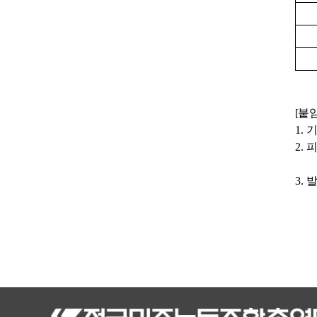
[
붙
1.
2.
3.