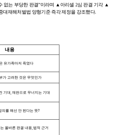
수 없는 부당한 판결
”
이라며
▲
아리셀
2
심 판결 기각
▲
중대재해처벌법 양형기준 즉각 제정을 강조했다
.
내용
은 유가족마저 죽였다
판부가 고려한 것은 무엇인가
건 기대
,
재판으로 무너지는 기대
합의를 해선 안 된다는 뜻
?
는 올바른 판결 내용
,
법적 근거