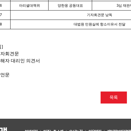
6
아리셀대책위
양한웅 공동대표
3
심 재판
7
기자회견문 낭독
8
대법원 민원실에 항소이유서 전달
임
]
 기자회견문
 피해자 대리인 의견서
 발언문
목록