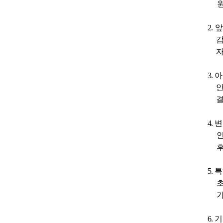
2.
앞
3.
아
안
결
4.
변
인
후
5.
특
초
가
6.
기