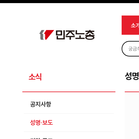
메뉴 건너뛰기
로그인
회원가입
Sketchbook5, 스케치북5
마이페이지
소개
소
<
소식
공지사항
Sketchbook5, 스케치북5
성명·보도
기타 공고
성명
소식
노동상담
자료
공지사항
부설기관
성명·보도
업무