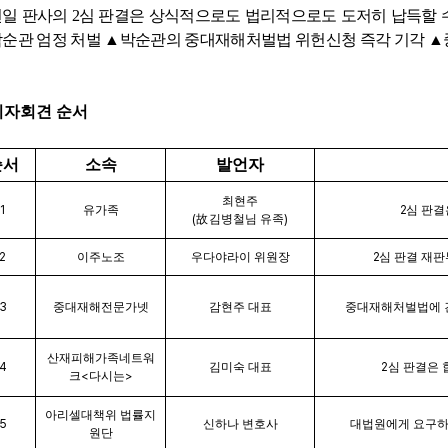
현일 판사의
2
심 판결은 상식적으로도 법리적으로도 도저히 납득할 
박순관 엄정 처벌
▲
박순관의 중대재해처벌법 위헌신청 즉각 기각
▲
기자회견 순서
순서
소속
발언자
최현주
1
유가족
2
심 판결
(
故
김병철님 유족
)
2
이주노조
우다야라이 위원장
2
심 판결 재
3
중대재해전문가넷
감현주 대표
중대재해처벌법에 
산재피해가족네트워
4
김미숙 대표
2
심 판결은 
크
<
다시는
>
아리셀대책위 법률지
5
신하나 변호사
대법원에게 요구하
원단