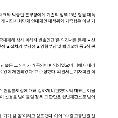
대표와 박중언 본부장에게 기존의 징역
15
년 형을 대폭
 개 시민사회단체 연대체인 대책위와 가족협은 이날 기
중대재해 참사 피해자 변호인단
’
은 의견서를 통해
▲
산
인정
▲
절차의 부당성
▲
양형부당 및 법리오해 등
2
심 판
 진술은 그 의미가 왜곡되어 반영되었으며 피해자 대리
유 없이 제한되었다
”
고 주장했다
.
의견서는 기자회견 직
 위헌법률제정에 대해 강하게 비판했다
.
박 대표는 이달
이 신청을 받아들일 경우 그 판단은 헌법재판소로 넘어
가
.
기가 찰 일
”
이라고 성토했다
.
이어
“
수원 고등법원 신