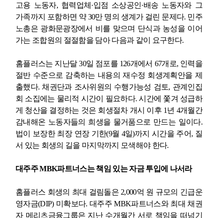
고용 노동자
,
협력업체
·
입점 소상공인
·
배송 노동자와 그
가족까지 포함하면 약
30
만 명의 생계가 걸린 문제다
.
민주
노총은 광화문광장에서 비를 맞으며 단식과 농성을 이어
가는 조합원의 절절함을 담아 다음과 같이 요구한다
.
홈플러스는 지난달
30
일 점포를
126
개에서
67
개로
,
인력을
절반 수준으로 감축하는 내용의 재수정 회생계획안을 제
출했다
.
채권단과 조사위원의 수행가능성 검토
,
관계인집
회 소집에는 물리적 시간이 필요하다
.
시간에 쫓겨 성급하
게 청산을 결정하는 것은 회생절차 개시 이후
1
년
4
개월간
감내해온 노동자들의 희생을 물거품으로 만드는 일이다
.
법이 보장한 최장 연장 기한
(9
월
4
일
)
까지 시간을 주어
,
질
서 있는 회생의 길을 마지막까지 모색해야 한다
.
대주주
MBK
파트너스는 책임 있는 자금 투입에 나서라
홈플러스 회생의 최대 걸림돌은
2,000
억 원 규모의 긴급운
영자금
(DIP)
미확보다
.
대주주
MBK
파트너스와 최대 채권
자 메리츠금융그룹은 지난 수개월간 서로 책임을 떠넘기