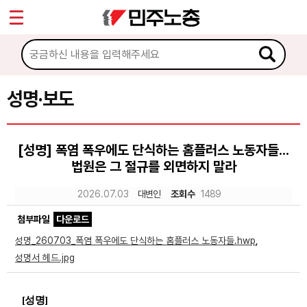
*
Sketchbook5, 스케치북5
마이페이지
소개
<
소식
성명·보도
Sketchbook5, 스케치북5
공지사항
[성명] 폭염 폭우에도 단식하는 홈플러스 노동자들...
성명·보도
법원은 그 절규를 외면하지 말라
기타 공고
2026.07.03
대변인
조회수
1489
노동상담
첨부파일
다운로드
성명_260703_폭염 폭우에도 단식하는 홈플러스 노동자들.hwp
,
자료
성명서 헤드.jpg
부설기관
[
성명
]