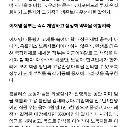
며 시간을 허비했다
.
우리는 묻는다
.
사모펀드의 투자 손실
회피가 노동자와 그 가족의 생존보다 우선이란 말인가
.
이재명 정부는 즉각 개입하고 정상화 약속을 이행하라
이재명 대통령이 고개를 숙여야 할 대상은 재벌 총수가 아
니라
,
홈플러스 노동자들이어야 하지 않은가
.
민생을 최우
선 국정과제로 내세운 정부는 지금이야말로 그 책임을 다
해야 할 때다
.
대주주와 채권단
,
노동자
,
협력업체가 한자
리에 모여 회생 방안과 고용안정 대책을 논의할 수 있도록
정부가 관계 부처를 즉각 가동해 중재에 나설 것을 촉구한
다
.
홈플러스 노동자들은 회생절차가 진행되는 동안 이미 임
금 체불과 고용 불안을 감내해왔다
.
기업회생 전
1
만
9
천명
이던 직원 수는 올해
4
월 말
1
만
5
천 명으로 줄었고
, 37
개 폐
점이 결정된 매장에서만
3500
여명의 일자리가 사라졌다
.
임금을 내려놓고
,
몸으로 단식을 이어가며 노동자들은 이