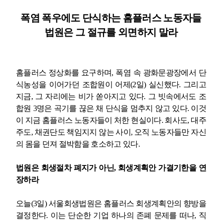
폭염 폭우에도 단식하는 홈플러스 노동자들
업무
법원은 그 절규를 외면하지 말라
홈플러스 정상화를 요구하며
,
폭염 속 광화문광장에서 단
식농성을 이어가던 조합원이 어제
(2
일
)
실신했다
.
그리고
지금
,
그 자리에는 비가 쏟아지고 있다
.
그 빗속에서도 조
합원
3
명은 곡기를 끊은 채 단식을 멈추지 않고 있다
.
이것
이 지금 홈플러스 노동자들이 처한 현실이다
.
회사도
,
대주
주도
,
채권단도 책임지지 않는 사이
,
오직 노동자들만 자신
의 몸을 던져 절박함을 호소하고 있다
.
법원은 회생절차 폐지가 아닌
,
회생계획안 가결기한을 연
장하라
오늘
(3
일
)
서울회생법원은 홈플러스 회생계획안의 향방을
결정한다
.
이는 단순한 기업 하나의 존폐 문제를 떠나
,
직