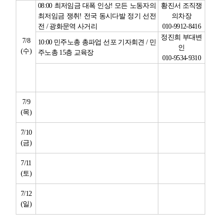
08:00
최저임금 대폭 인상
!
모든 노동자의
황진서 조직쟁
최저임금 쟁취
!
전국 동시다발 정기 선전
의차장
전
/
광화문역 사거리
010-9912-8416
정진희 부대변
7/8
10:00
민주노총 총파업 선포 기자회견
/
민
인
(
수
)
주노총
15
층 교육장
010-9534-9310
7/9
(
목
)
7/10
(
금
)
7/11
(
토
)
7/12
(
일
)