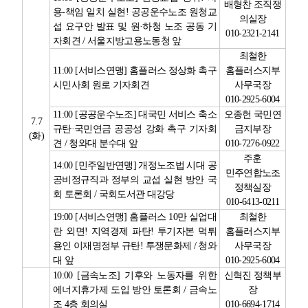
배형찬 조직쟁
용
-
책임 일치 실현
!
공공운수노조 원청교
의실장
섭 요구안 발표 및 원
·
하청 노조 공동 기
010-2321-2141
자회견
/
서울지방고용노동청 앞
최철한
11:00 [
서비스연맹
]
홈플러스 정상화 촉구
홈플러스지부
시민사회 원로 기자회견
사무국장
010-2925-6004
11:00 [
공공운수노조
]
대국민 서비스 축소
오종헌 국민연
7.7
규탄
·
국민연금 공공성 강화 촉구 기자회
금지부장
(
화
)
견
/
청와대 분수대 앞
010-7276-0922
주훈
14:00 [
민주일반연맹
]
개정노조법 시대 공
민주연합노조
공비정규직과 정부의 교섭 실현 방안 국
정책실장
회 토론회
/
국회도서관 대강당
010-6413-0211
19:00 [
서비스연맹
]
홈플러스
10
만 실업대
최철한
란 외면
!
지역경제 파탄
!
투기자본 먹튀
홈플러스지부
용인 이재명정부 규탄
!
투쟁문화제
/
청와
사무국장
대 앞
010-2925-6004
10:00 [
금속노조
]
기후와 노동자를 위한
신혁진 정책부
에너지휴가제 도입 방안 토론회
/
금속노
장
조
4
층 회의실
010-6694-1714