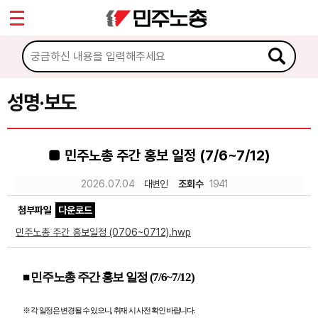
*
Sketchbook5, 스케치북5
마이페이지
소개
<
소식
성명·보도
Sketchbook5, 스케치북5
공지사항
■ 민주노총 주간 홍보 일정 (7/6~7/12)
성명·보도
2026.07.04
대변인
조회수
1941
기타 공고
첨부파일
다운로드
노동상담
민주노총 주간 홍보일정 (0706~0712).hwp
자료
■
민주노총 주간 홍보 일정
(7/6~7/12)
부설기관
※
각 일정은 변경될 수 있으니
,
취재 시 사전 확인 바랍니다
.