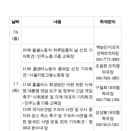
업무
날짜
내용
취재문의
7/6
(
월
)
백승민 미조직
10:00
돌봄노동자 하루멈춤의 날 선포 기
전략조직차장
자회견
/
민주노총
15
층 교육장
010-7771-5069
조용현 조직쟁
11:00
콜센터노동자 총파업 선포 기자회
의국장
견
/
서울지방고용노동청 앞
010-7601-1805
7.7
11:00
홈플러스 회생방안 마련 위한 이재
구철회 대외협
(
화
)
명 대통령 면담 요구 및 정부의 긴급 개입
력국장
촉구
!
사회원로 및 각계 대표자 기자회견
010-7760-1760
/
민주노총
15
층 교육장
13:00
국가보안법 구속자 사면 및 수사 중
성성봉 대외협
지와 공소 취소 촉구 및 구속자 사면을 위
력국장
한 범국민 서명 운동 전개 기자회견
/
청
010-5613-5161
와대 분수대 앞