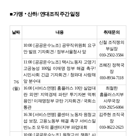
■
가맹
‧
산하
/
연대조직 주간 일정
날짜
내용
취재문의
신철 조직쟁의
10:00 [
공공운수노조
]
공무직위원회 요구
부실장
안 발표 기자회견
/
정부서울청사 앞
010-2502-3584
11:00 [
공공운수노조
]
택시노동자 고영기
조혜진 정책국
고공농성
100
일 이재명 정부 해결 촉구
!
장
시민사회 긴급 기자회견
/
청와대 사랑채
010-8934-7118
앞 분수대
7/6
16:00 [
서비스연맹
]
홈플러스
10
만 실업대
최철한
(
월
)
란 외면
!
지역경제 파탄
!
투기자본 먹튀
홈플러스지부
용인
!
이재명정부 규탄 기자회견
/
국회소
사무국장
통관
010-2925-6004
16:30 [
서비스연맹
]
콜센터 노동자 원청교
김주현 조직국
섭 보장
,
고용노동부 해결 촉구 서비스일
장
반노조 모두의 콜센터지부 파업대회
010-8622-2623
10:00 [
공공운수노조
]
원청교섭 쟁취
!
사