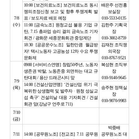
10:00 [
보건의료노조
]
보건의료노조 동시
배은주 선전홍
쟁의조정신청 보고 및 향후 투쟁계획 발
보실장
7/8
표
/
보도자료 배포 예정
010-5533-0135
(
수
)
11:00 [
금속노조
]
원청교섭 불응 기업 규
김한주 기획국
탄
, 7.15
총파업 승리 결의 금속노조 기자
장
회견
/
광화문 세종문화회관 중앙계단
010-3002-8759
18:30 [
공공운수노조
]
일한만큼 월급받
김재천 조직쟁
자
!
택시노동자 고공농성
12
차 수요 투쟁
의국장
문화제
010-8767-9521
0900 [
서비비스연맹
]
창립
50
주년
,
노동자
복성현 조직부
생존권 박탈
,
노동존중 외면하는 대교 규
장
탄대회
/
용산 드래곤시티 앞
010-9140-9645
7/9
14:00 [
건설산업연맹
] ‘
건설산업 위기 극
(
목
)
송주현 정책실
복위한 상생협력 및 발주자
·
원청 성실교
장
섭 촉구
’
건설의날 대응 기자회견
/
건설
010-9070-9983
회관 앞
(
강남구 언주로
711)
7/10
(
금
)
박중배
7/11
14:00 [
공무원노조
] [
전교조
] 7.11
공무원
공무원노조 대