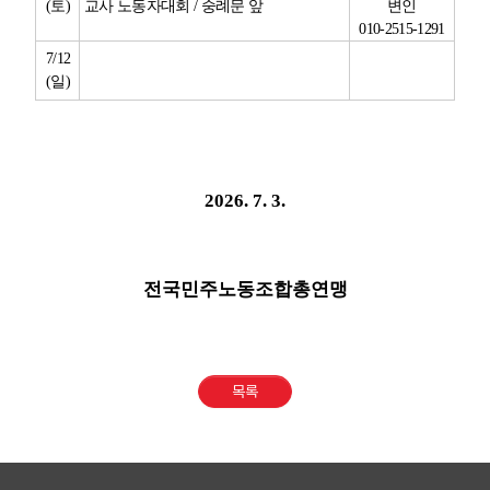
(
토
)
교사 노동자대회
/
숭례문 앞
변인
010-2515-1291
7/12
(
일
)
2026. 7. 3.
전국민주노동조합총연맹
목록