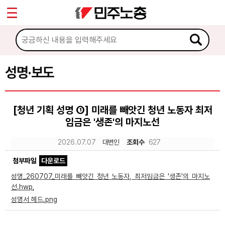
*
Sketchbook5, 스케치북5
마이페이지
소개
<
소식
성명·보도
Sketchbook5, 스케치북5
공지사항
[청년 기획 성명 ①] 미래를 빼앗긴 청년 노동자 최저
성명·보도
임금은 '생존'의 마지노선
기타 공고
2026.07.07
대변인
조회수
627
노동상담
첨부파일
다운로드
성명_260707_미래를 빼앗긴 청년 노동자, 최저임금은 '생존'의 마지노
자료
선.hwp
,
성명서 헤드.png
부설기관