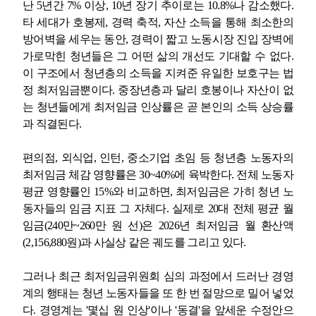
난
5
년간
7%
이상
, 10
년 장기 추이로는
10.8%
나 감소했다
.
타 세대가 호봉제
,
경력 축적
,
자산 소득을 통해 최소한의
방어벽을 세우는 동안
,
경력이 짧고 노동시장 진입 장벽에
가로막힌 청년들은 그 어떤 삶의 개선도 기대할 수 없다
.
이 구조에서 청년층의 소득을 지켜준 유일한 보호구는 법
정 최저임금뿐이다
.
중장년층과 달리 호봉이나 자산이 없
는 청년들에게 최저임금 인상률은 곧 본인의 소득 상승률
과 직결된다
.
편의점
,
외식업
,
인턴
,
중소기업 초임 등 청년층 노동자의
최저임금 체감 영향률은
30~40%
에 육박한다
.
전체 노동자
평균 영향률인
15%
와 비교하면
,
최저임금은 가히 청년 노
동자들의 임금 지표 그 자체다
.
실제로
20
대 전체 평균 월
임금
(240
만
~260
만 원 선
)
은
2026
년 최저임금 월 환산액
(2,156,880
원
)
과 사실상 같은 궤도를 그리고 있다
.
그러나 최근 최저임금위원회 심의 과정에서 드러난 경영
계의 행태는 청년 노동자들을 또 한 번 절망으로 밀어 넣었
다
.
경영계는
'
몇십 원 인상
'
이나
'
동결
'
을 앞세운 수정안으