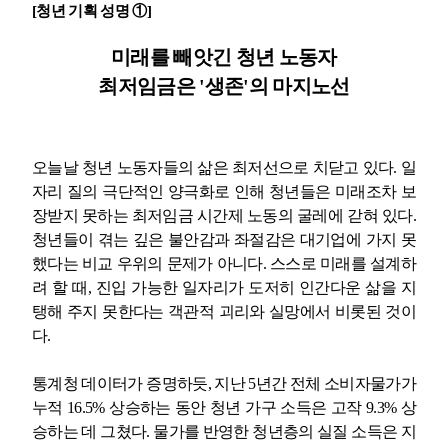
[
청년 기획 성명
①
]
업무
미래를 빼앗긴 청년 노동자
최저임금은
'
생존
'
의 마지노선
오늘날 청년 노동자들의 삶은 최저선으로 치닫고 있다
.
일
자리 질의 극단적인 양극화로 인해 청년들은 미래조차 보
장받지 못하는 최저임금 시간제 노동의 굴레에
갇혀 있다
.
청년들이 겪는 깊은 불안감과 좌절감은 대기업에 가지 못
했다는 비교 우위의 문제가 아니다
.
스스로 미래를 설계하
려 할 때
,
진입 가능한 일자리가 도저히 인간다운 삶을 지
탱해 주지 못한다는 객관적 괴리와 실망에서 비롯된 것이
다
.
통계청 데이터가 증명하듯
,
지난
5
년간 전체 소비자물가가
누적
16.5%
상승하는 동안 청년 가구 소득은 고작
9.3%
상
승하는 데 그쳤다
.
물가를 반영한 청년층의 실질 소득은 지