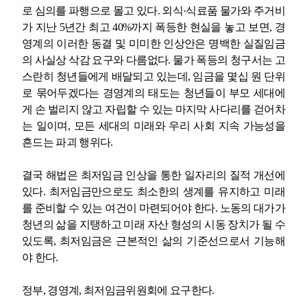
로 심의를 파행으로 몰고 있다
.
외식
·
식료품 물가와 주거비
가 지난
5
년간 최고
40%
까지 폭등한 현실을 놓고 보면
,
경
영계의 이러한 동결 및 미미한 인상안은 명백한 실질임금
의 사실상 삭감 요구와 다름없다
.
물가 폭등의 청구서는 고
스란히 청년들에게 배달되고 있는데
,
임금을 몇십 원 단위
로 묶어두겠다는 경영계의 태도는 청년들이 부모 세대에
게 손 벌리지 않고 자립할 수 있는 마지막 사다리를 걷어차
는 일이며
,
모든 세대의 미래와 우리 사회 지속 가능성을
흔드는 파괴 행위다
.
결국 해법은 최저임금 인상을 통한 일자리의 질적 개선에
있다
.
최저임금만으로도 최소한의 생계를 유지하고 미래
를 준비할 수 있는 여건이 마련되어야 한다
.
노동의 대가가
청년의 삶을 지탱하고 미래 자산 형성의 시동 장치가 될 수
있도록
,
최저임금은 근본적인 삶의 기준선으로서 기능해
야 한다
.
정부
,
경영계
,
최저임금위원회에 요구한다
.