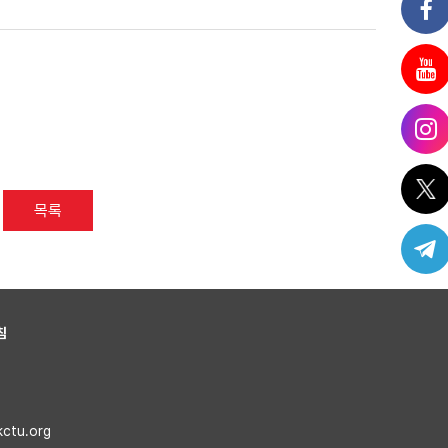
목록
침
kctu.org