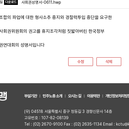
파일
다운로드
사회권성명서-0611.hwp
조합의 파업에 대한 형사소추 중지와 경찰력투입 중단을 요구한
사회권위원회의 권고를 휴지조각처럼 짓밟아버린 한국정부
권연대회의 성명서입니다
수정
삭제
부설기관
민주노총 소개
오시는 길
이용약관
개인정보처리방
(우) 04518 서울특별시 중구 정동길 3 경향신문사 14층
고유번호 : 107-82-08139
Tel : (02) 2670-9100 Fax : (02) 2635-1134 Email : kctu@