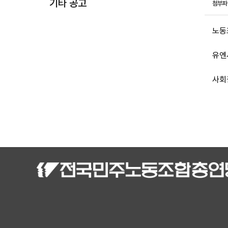
기타 공고
첨부
노동
유엔
사회