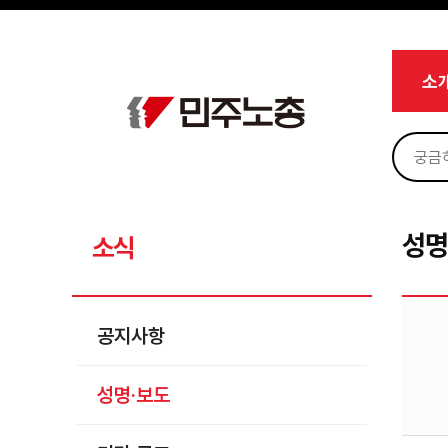
메뉴 건너뛰기
로그인
회원가입
Sketchbook5, 스케치북5
마이페이지
소개
소
<
소식
공지사항
Sketchbook5, 스케치북5
성명·보도
기타 공고
성명
소식
노동상담
자료
공지사항
부설기관
성명·보도
업무