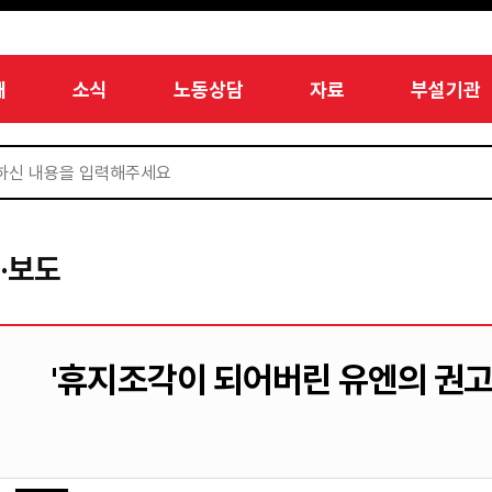
개
소식
노동상담
자료
부설기관
·보도
'휴지조각이 되어버린 유엔의 권