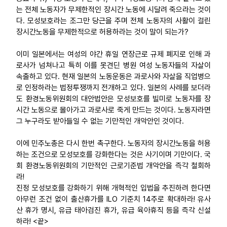
는 전체 노동자가 무제한적인 장시간 노동에 시달려 죽으라는 것이
다. 모성보호라는 조그만 당근을 주며 전체 노동자의 사활이 걸린
장시간노동을 무제한적으로 허용하라는 것이 말이 되는가?
이미 일본에서는 여성의 야간 휴일 연장근로 규제 폐지로 인해 과
로사가 넘쳐나고 특히 이를 못견딘 병원 여성 노동자들의 자살이
속출하고 있다. 현재 일본의 노동운동은 과로사와 자살을 직업병으
로 인정하라는 법정투쟁까지 전개하고 있다. 일본의 사례를 보더라
도 환경노동위원회의 대안법안은 모성보호를 빌미로 노동자를 장
시간 노동으로 몰아가고 과로사로 죽게 만드는 것이다. 노동자라면
그 누구라도 받아들일 수 없는 기만적인 개악안인 것이다.
이에 민주노총은 다시 한번 촉구한다. 노동자의 장시간노동을 허용
하는 조건으로 모성보호를 강화한다는 것은 사기이며 기만이다. 국
회 환경노동위원회의 기만적인 근로기준법 개악안을 즉각 철회하
라!
진정 모성보호를 강화하기 위해 개혁적인 입법을 추진하려 한다면
아무런 조건 없이 출산휴가를 ILO 기준치 14주로 확대하라! 유사
산 휴가 명시, 유급 태아검진 휴가, 유급 육아휴직 등을 즉각 신설
하라! <끝>