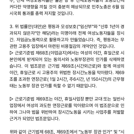
우, 전체 여성노동자들은 물론 향 후 전체노동자들의 노동조건에
커다란 악영향을 끼칠 것이 충분히 예상되므로 민주노총은 6월 임
시국회 통과를 총력 저지할 것입니다.
3. 위 법률안(대안)은 평등과 모성보호("임산부"와 "산후 1년이 경
과되지 않은자"만 해당)라는 미명아래 전체 여성노동자들을 장시
간. 저임금노동력으로 활용하고자 만들었습니다. 즉, 평등과는 무
관한 고용주 입장에서 마련된 비용절감의 개악안인 것입니다.
▷ 근로기준법 제68조(야업금지)에서는 여성의 야간, 휴일근로 시
본인에게 받게되어 있는 동의서와 노동부장관의 인가를 삭제하였
습니다. 이 법조문은 근기법 제69조(시간외근로)와 함께 여성의
야간, 휴일근로 시 고용주의 위법한 장시간노동을 막아왔다. 제69
조를 초과한 연장근로( 1일 2시간, 주6시간, 년 150시간)의 근무형
태는 노동부 장관 인가를 득할 수 없기 때문입니다.
▷ 근로기준법 제69조는 야간, 휴일사업장 뿐만 교대 또는 일반사
업장에서 여성의 과도한 연장근로를 막아왔으며 이 법조문으로 인
하여 그나마 법을 위반하여 장시간노동을 시키는 사업주를 처벌할
근거가 되었던 법조문입니다.
위와 같이 근기법제 68조, 제69조에서 "노동부 장관 인가" 및 "시