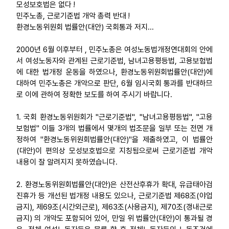
모성보호법은 없다 !
민주노총, 근로기준법 개악 총력 반대 !
업무
환경노동위원회 법률안(대안) 국회통과 저지...
2000년 6월 이후부터 , 민주노총은 여성노동법개정연대회의 안에
서 여성노동자와 관계된 근로기준법, 남녀고용평등법, 고용보험법
에 대한 법개정 운동을 하였으나, 환경노동위원회법률안(대안)에
대하여 민주노총은 개악으로 판단, 6월 임시국회 통과를 반대하므
로 이에 관하여 정확한 보도를 하여 주시기 바랍니다.
1. 국회 환경노동위원회가 "근로기준법", "남녀고용평등법", "고용
보험법" 이들 3개의 법률에서 몇개의 법조문을 일부 또는 전면 개
정하여 "환경노동위원회법률안(대안)"을 제출하였고, 이 법률안
(대안)이 편의상 모성보호법으로 지칭됨으로써 근로기준법 개악
내용이 잘 알려지지 못하였습니다.
2. 환경노동위원회법률안(대안)은 산전산후휴가 확대, 유급태아검
진휴가 등 개선된 법개정 내용도 있으나, 근로기준법 제68조(야업
금지), 제69조(시간외근로), 제63조(사용금지), 제70조(갱내근로
금지) 의 개악도 포함되어 있어, 만일 위 법률안(대안)이 통과될 경