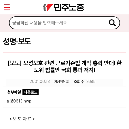
*
Sketchbook5, 스케치북5
마이페이지
소개
<
소식
성명·보도
Sketchbook5, 스케치북5
공지사항
[보도] 모성보호 관련 근로기준법 개악 총력 반대! 환
성명·보도
노위 법률안 국회 통과 저지!
기타 공고
2001.06.13
여성위원회
조회수
3685
노동상담
첨부파일
다운로드
성명0613.hwp
자료
< 보 도 자 료 >
부설기관