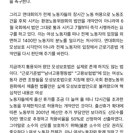
을 촉구한다.
그리고 연대회의가 전체 노동자들의 장시간 노동 허용으로 노동조
건을 후퇴 시키는 환경노동위원회의 법안을 개악안이 아니라며 6
월 국회에서 법안 그대로 통과 시키고 7월부터 즉각 시행하라는 요
구를 하고 있다. 이는 여성 노동자를 떠나 전체 노동자의 입장을 외
면하고 1400만 노동자의 분노를 일으키는 처사이다. 연대회의는
모성보호 시각만이 아니라 전체 노동자의 입장에서 근로기준법 개
악안을 다시 판단해 주기를 바란다.
지금까지 통용되어 왔던 모성보호법은 실제로 존재 하지도 않는 법
이다. "근로기준법""남녀고용평등법" "고용보험법"에 있는 여성노
동자 관련 조항들을 모성보호법으로 지칭해 왔다.국회 환경노동위
원회에서 제출한 법률안은 실제 모성보호법안으로 불려왔으며 핵
심적인 내용은 여성
노동자들에게 출산 휴가를 조금 더 늘여 줄 테니 12시간을 초과한
노동을 무제한적으로 허용하는 개악안인 것이다. 출산휴가 확대에
따른 노동부의 2001년 예산안 추가 부담안만 보더라도 산모수를
10만 명으로 추정하고 적용비율을 50%로 산정하여 산출하였다.
그야말로 소수의 산모를 보호하기 위해(물론 소수의 산모 권리도
중요하다.) 여성 노동자 전체가, 아니 여성노동자와 함께 일하고 있