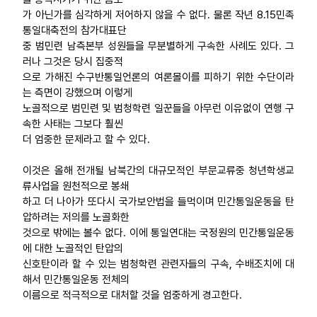
가 아닌가를 심각하게 저어하지 않을 수 없다. 물론 작년 8.15민족
통일대축전의 참가대표단
중 범민련 남측본부 성원들을 무분별하게 구속한 사례도 있다. 그
러나 그것은 당시 집중적
으로 가해진 수구반통일언론의 여론몰이를 피하기 위한 수단이라
는 측면이 강했으며 이렇게
노골적으로 범민련 및 범청학련 일꾼들을 아무런 이유없이 연행 구
속한 사태는 그보다 훨씬
더 엄중한 문제라고 할 수 있다.
이것은 올해 전개될 남북간의 대규모적인 부문교류중 청년학생교
류사업을 원천적으로 봉쇄
하고 더 나아가 또다시 국가보안법을 들먹이며 민간통일운동을 탄
압하려는 저의를 노골화한
것으로 밖에는 볼수 없다. 이에 통일연대는 국정원의 민간통일운동
에 대한 노골적인 탄압의
신호탄이라 할 수 있는 범청학련 관련자들의 구속, 수배조치에 대
해서 민간통일운동 전체의
이름으로 적극적으로 대처할 것을 엄중하게 경고한다.