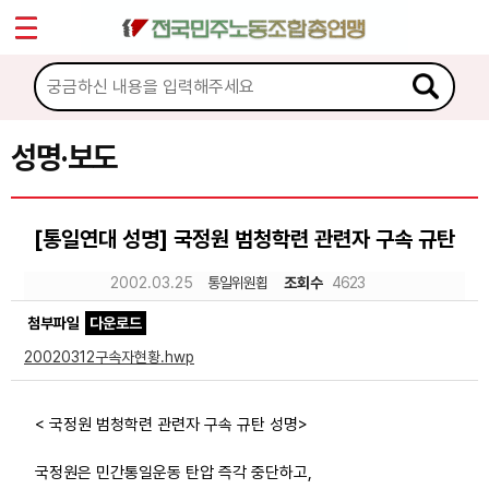
*
Sketchbook5, 스케치북5
마이페이지
소개
<
소식
성명·보도
Sketchbook5, 스케치북5
공지사항
[통일연대 성명] 국정원 범청학련 관련자 구속 규탄
성명·보도
2002.03.25
통일위원횝
조회수
4623
기타 공고
첨부파일
다운로드
노동상담
20020312구속자현황.hwp
자료
< 국정원 범청학련 관련자 구속 규탄 성명>
부설기관
국정원은 민간통일운동 탄압 즉각 중단하고,