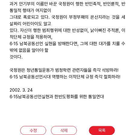
과거 안기부의 이름만 바꾼 국정원이 행한 반민족적, 반인륜적, 반
통일적 행태가 여지없이
그대로 폭로되고 있다. 국정원이 부정부패의 온산지라는 것을 세
살짜리 어린아이도 알고
있다. 자신이 행한 범죄행위에 대한 반성없이, 낡아빠진 주적론, 이
적단체 규정을 적용하며,
6·15 남북공동선언 실현을 방해한다면, 그에 대한 대가를 치룰 수
밖에 없음을 알아야 할
것이다.
국정원은 청년통일운동가 범청학련 관련자들을 즉각 석방하라!
6·15 남북공동선언시대 역행하는 이적단체 규정 즉각 철회하라!
2002. 3. 24
6·15남북공동선언실현과 한반도평화를 위한 통일연대
수정
삭제
목록