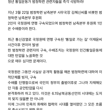
청년 통일운동가 범청학련 관련자들을 즉각 석방하라!
업무
지난 3월 22일 범청학련 남측본부 사무국장 김혜신씨를 비롯한 범
청학련 남측본부 후원회
2인이 국정원에 연행 구속되었으며 범청학련 남측본부 후원회 1인
은 수배중이라 한다.
최근 통신검열로 국정원에 연행 구속된 '통일로 가는 길' 이재윤씨
사건이후 연이어 발생
한 범청학련 관련자의 구속, 수배조치는 국정원의 민간통일운동에
대한 탄압을 노골화한 것
으로 매우 심각한 문제이다.
국정원은 그동안 사실상 공개적 활동을 해온 범청학련에 대하여 이
적단체를 빙자, 구속
수배를 단행함으로써 국민의 정부의 출범이후로 그나마 자제해오
던 각종 공안탄압을 다시
본격화하려 하고 있다. 이것은 6.15남북공동선언의 시대에는 도저
히 맞지 않을뿐 만 아니라
이제 그나마 민족의 화해와 협력의 시대를 열어왔던 그 모든 흐름
을 종식시키기 위한 음모