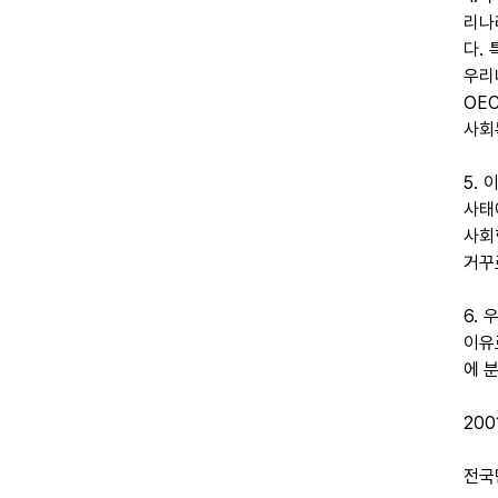
리나
다.
우리
OE
사회
5.
사태
사회
거꾸
6.
이유
에 
2001
전국