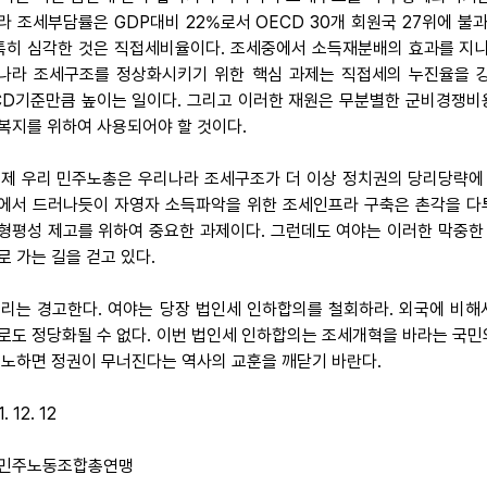
라 조세부담률은 GDP대비 22%로서 OECD 30개 회원국 27위에 불
 특히 심각한 것은 직접세비율이다. 조세중에서 소득재분배의 효과를 지니
나라 조세구조를 정상화시키기 위한 핵심 과제는 직접세의 누진율을 
CD기준만큼 높이는 일이다. 그리고 이러한 재원은 무분별한 군비경쟁비용
복지를 위하여 사용되어야 할 것이다.
 이제 우리 민주노총은 우리나라 조세구조가 더 이상 정치권의 당리당략에
에서 드러나듯이 자영자 소득파악을 위한 조세인프라 구축은 촌각을 다투
형평성 제고를 위하여 중요한 과제이다. 그런데도 여야는 이러한 막중
로 가는 길을 걷고 있다.
 우리는 경고한다. 여야는 당장 법인세 인하합의를 철회하라. 외국에 비
로도 정당화될 수 없다. 이번 법인세 인하합의는 조세개혁을 바라는 국민
분노하면 정권이 무너진다는 역사의 교훈을 깨닫기 바란다.
. 12. 12
민주노동조합총연맹