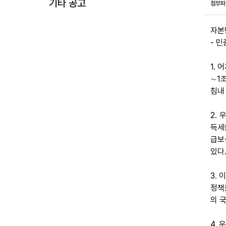
기타 공고
첨부
자본
- 
1.
∼1
침내
2.
득세
급보
있다
3.
정책
의 
4.