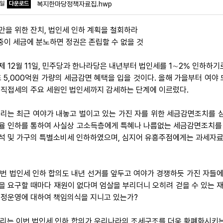
파일
다운로드
복지한마당정책자료집.hwp
만을 위한 잔치, 법인세 인하 계획을 철회하라
민중이 세금에 분노하면 정권은 존립할 수 없을 것
 어제 12월 11일, 민주당과 한나라당은 내년부터 법인세를 1∼2% 인하하기
조 5,000억원 가량의 세금감면 혜택을 입을 것이다. 올해 가을부터 여
 직접세의 주요 세원인 법인세까지 감세하는 단계에 이르렀다.
 우리는 최근 여야가 내놓고 벌이고 있는 가진 자를 위한 세금감면조치를 
율 인하를 통하여 사실상 고소득층에게 특혜나 나름없는 세금감면조치를 해
석 및 가구의 특별소비세 인하하였으며, 심지어 유흥주점에게는 과세자
.
 이번 법인세 인하 합의도 내년 선거를 앞두고 여야가 경쟁하듯 가진 자들
을 요구할 때마다 재원이 없다며 엄살을 부리더니 오히려 걷을 수 있는 재
국정운영에 대하여 책임의식을 지니고 있는가?
 우리는 이번 법인세 인하 합의가 우리나라의 조세구조를 더욱 황폐화시키는