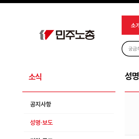
메뉴 건너뛰기
로그인
회원가입
Sketchbook5, 스케치북5
마이페이지
소개
소
<
소식
공지사항
Sketchbook5, 스케치북5
성명·보도
기타 공고
성명
소식
노동상담
자료
공지사항
부설기관
성명·보도
업무