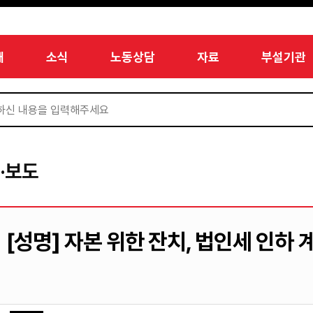
개
소식
노동상담
자료
부설기관
·보도
[성명] 자본 위한 잔치, 법인세 인하 계획