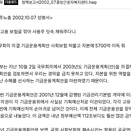
파일
다운로드
정책보고서2002_07중앙근로자복지센터.hwp
주노총 2002.10.07 성명서>
·고용 보험료 깎아 사용주 잇속 채워주다니
국무회의 의결 기금운용계획안 사회보험 허물고 자본에 5700억 이득 줘
 정부는 지난 10월 2일 국무회의에서 2003년도 기금운용계획(안)을 의
획안을 검토하면서 우리는 경악을 금치 못하고 있다. 자본을 위한 역할
난 수혜를 선사하는 기금운용계획안을 마련하였기 때문이다.
 이번 기금운용계획안은 2001년 12월에 감행된 기금관리기본법 개악에 
심의권이 각 기금운용위에서 사실상 기획예산처로 이관되었다. 각각 고유
번에 기획예산처의 손아귀로 넘어간 것이다. 이제 전체 기금운용권을 장
처음으로 내놓았다. 이 금액은 내년 정부예산액 112조보다도 훨씬 많은 금
 내년 기금운용계획안을 보면, 공적 사회보험을 훼손시키는 항목이 공공연