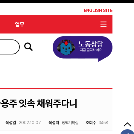
*
ENGLISH SITE
업무
노동상담
지금 클릭하세요
 사용주 잇속 채워주다니
작성일
2002.10.07
작성자
정책기획실
조회수
3458