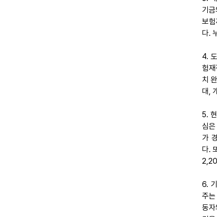
기금
보험
다.
4.
험재
치 
대,
5.
심은
가 
다.
2,2
6.
주는
동자