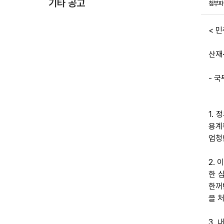
기타 공고
첨부
< 민
산재
- 
1.
용계
엄청
2.
한 
한꺼
을 
3.