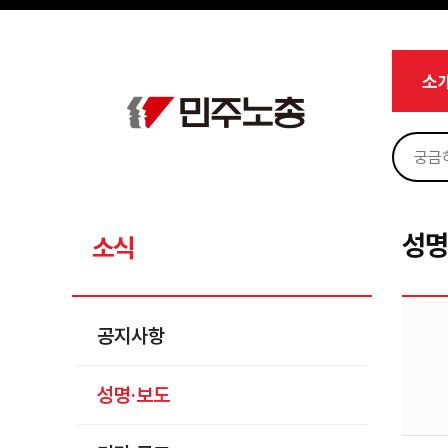
메뉴 건너뛰기
로그인
회원가입
Sketchbook5, 스케치북5
마이페이지
소개
소
<
소식
공지사항
Sketchbook5, 스케치북5
성명·보도
기타 공고
성명
소식
노동상담
자료
공지사항
부설기관
성명·보도
업무