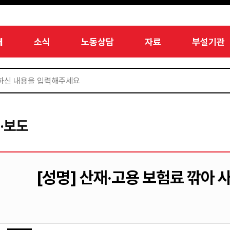
개
소식
노동상담
자료
부설기관
·보도
[성명] 산재·고용 보험료 깎아