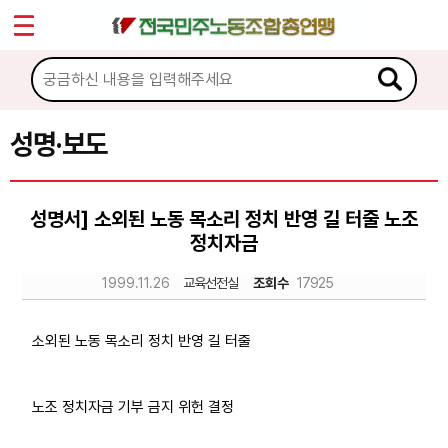
*
Sketchbook5, 스케치북5
마이페이지
소개
<
소식
성명·보도
Sketchbook5, 스케치북5
공지사항
성명서] 소외된 노동 목소리 정치 반영 길 터줄 노조
성명·보도
정치자금
기타 공고
1999.11.26
교육선전실
조회수
17925
노동상담
소외된 노동 목소리 정치 반영 길 터줄
자료
노조 정치자금 기부 금지 위헌 결정
부설기관