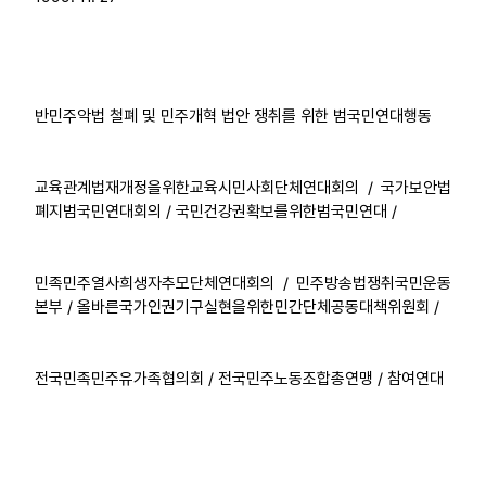
반민주악법 철폐 및 민주개혁 법안 쟁취를 위한 범국민연대행동
교육관계법재개정을위한교육시민사회단체연대회의 / 국가보안법
폐지범국민연대회의 / 국민건강권확보를위한범국민연대 /
민족민주열사희생자추모단체연대회의 / 민주방송법쟁취국민운동
본부 / 올바른국가인권기구실현을위한민간단체공동대책위원회 /
전국민족민주유가족협의회 / 전국민주노동조합총연맹 / 참여연대