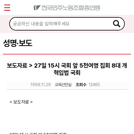
*
Sketchbook5, 스케치북5
마이페이지
소개
<
소식
성명·보도
Sketchbook5, 스케치북5
공지사항
보도자료 > 27일 15시 국회 앞 5천여명 집회 8대 개
성명·보도
혁입법 국회
기타 공고
1999.11.29
교육선전실
조회수
12465
노동상담
< 보도자료 >
자료
부설기관