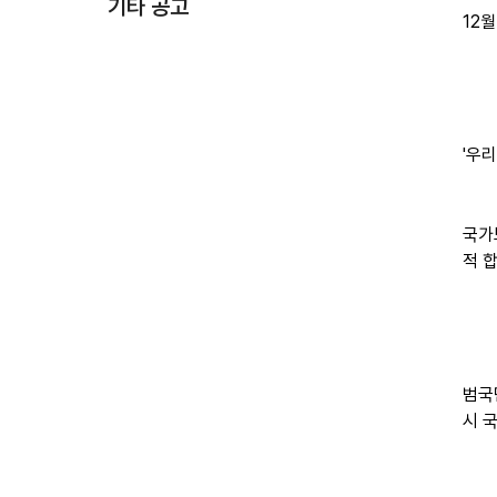
기타 공고
12
'우
국가
적 
범국
시 