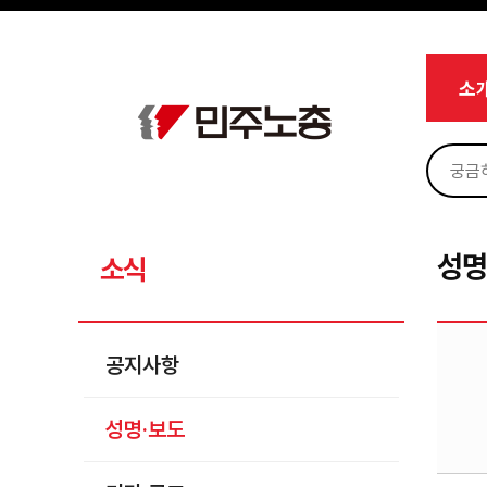
메뉴 건너뛰기
로그인
회원가입
Sketchbook5, 스케치북5
마이페이지
소개
소
<
소식
공지사항
Sketchbook5, 스케치북5
성명·보도
기타 공고
성명
소식
노동상담
자료
공지사항
부설기관
성명·보도
업무