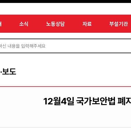
개
소식
노동상담
자료
부설기관
·보도
12월4일 국가보안법 폐