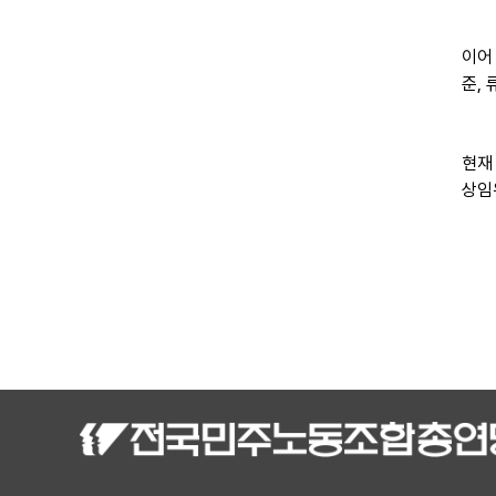
이어
준,
현재
상임