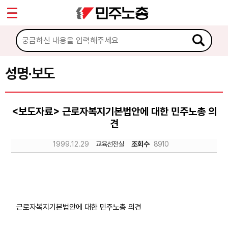
*
Sketchbook5, 스케치북5
마이페이지
소개
<
소식
성명·보도
Sketchbook5, 스케치북5
공지사항
<보도자료> 근로자복지기본법안에 대한 민주노총 의
성명·보도
견
기타 공고
1999.12.29
교육선전실
조회수
8910
노동상담
자료
근로자복지기본법안에 대한 민주노총 의견
부설기관