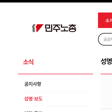
메뉴 건너뛰기
로그인
회원가입
Sketchbook5, 스케치북5
마이페이지
소개
소
<
소식
공지사항
Sketchbook5, 스케치북5
성명·보도
기타 공고
성명
소식
노동상담
자료
공지사항
부설기관
성명·보도
업무