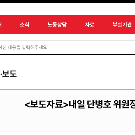
개
소식
노동상담
자료
부설기관
·보도
<보도자료>내일 단병호 위원장