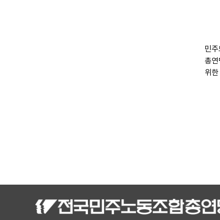
민주
총연
위한