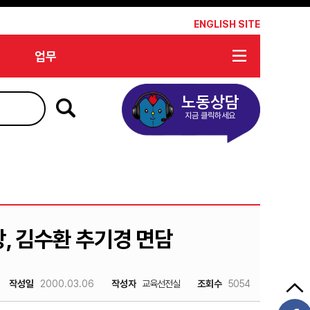
*
ENGLISH SITE
업무
노동상담
지금 클릭하세요
, 김수환 추기경 면담
작성일
2000.03.06
작성자
교육선전실
조회수
5054