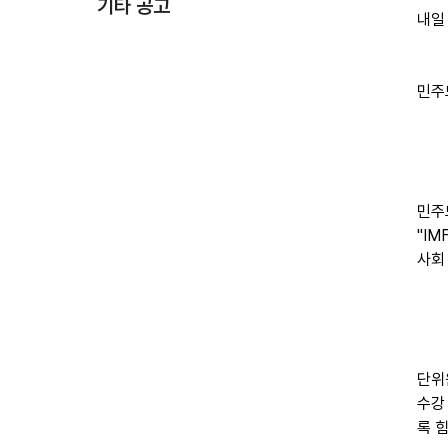
기타 공고
내일
민주
민주
"I
사회
단위
수강
록 