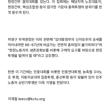
현장간부 결의대회를 갖는다. 이 집회에는 해당지역 노조대표자,
현장간부, 핵심조합원 등이 참가한 가운데 총력투쟁의 분위기를 한
껏 돋우게 된다.
허영구 부위원장은 이와 관련해 "김대중정부의 신자유주의 공세를
막아내려면 96~97년에 버금가는 전면적 총파업이 불가피하다"며
"현장노동자의 생존권확보를 비롯해 구체적 요구를 바탕으로 현장
투쟁을 벌여야 할 때"라고 강조했다.
한편 이 기간에는 민중대회를 비롯한 민중연대투쟁, 농축협 3사노
조 투쟁, 자동차공대위 집중투쟁, 총선투쟁 등이 맞물려 있어 민주
노총의 상반기투쟁은 더욱 가열될 전망이다.
이재철 leecc@kctu.org