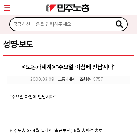
*
Sketchbook5, 스케치북5
마이페이지
소개
<
소식
성명·보도
Sketchbook5, 스케치북5
공지사항
<노동과세계>"수요일 아침에 만납시다"
성명·보도
2000.03.09
노동과세계
조회수
5757
기타 공고
노동상담
"수요일 아침에 만납시다"
자료
민주노총 3~4월 일제히 '출근투쟁', 5월 총파업 홍보
부설기관