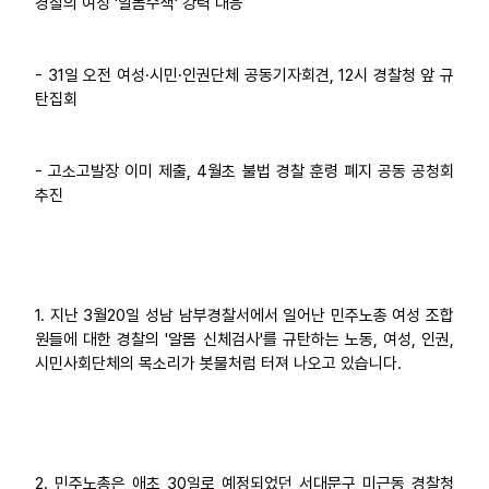
경찰의 여성 '알몸수색' 강력 대응
업무
- 31일 오전 여성·시민·인권단체 공동기자회견, 12시 경찰청 앞 규
탄집회
- 고소고발장 이미 제출, 4월초 불법 경찰 훈령 폐지 공동 공청회
추진
1. 지난 3월20일 성남 남부경찰서에서 일어난 민주노총 여성 조합
원들에 대한 경찰의 '알몸 신체검사'를 규탄하는 노동, 여성, 인권,
시민사회단체의 목소리가 봇물처럼 터져 나오고 있습니다.
2. 민주노총은 애초 30일로 예정되었던 서대문구 미근동 경찰청