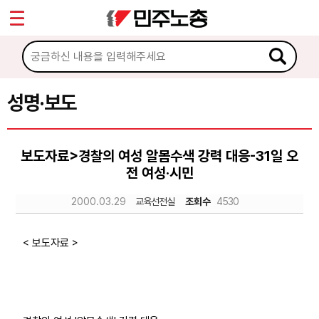
*
Sketchbook5, 스케치북5
마이페이지
소개
<
소식
성명·보도
Sketchbook5, 스케치북5
공지사항
보도자료>경찰의 여성 알몸수색 강력 대응-31일 오
성명·보도
전 여성·시민
기타 공고
2000.03.29
교육선전실
조회수
4530
노동상담
< 보도자료 >
자료
부설기관