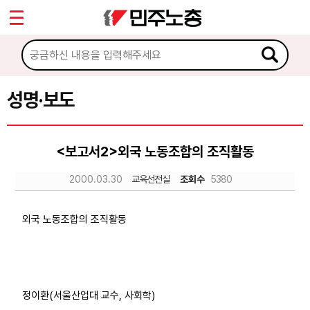
*
Sketchbook5, 스케치북5
마이페이지
소개
<
소식
성명·보도
Sketchbook5, 스케치북5
공지사항
<보고서2>외국 노동조합의 조직활동
성명·보도
2000.03.30
교육선전실
조회수
5380
기타 공고
노동상담
외국 노동조합의 조직활동
자료
정이환(서울산업대 교수, 사회학)
부설기관