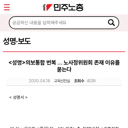
*
Sketchbook5, 스케치북5
마이페이지
소개
<
소식
성명·보도
Sketchbook5, 스케치북5
공지사항
<성명>의보통합 번복 … 노사정위원회 존재 이유를
성명·보도
묻는다
기타 공고
2000.04.18
교육선전실
조회수
4039
노동상담
< 성명서 >
자료
부설기관