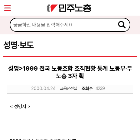
*
Sketchbook5, 스케치북5
마이페이지
소개
<
소식
성명·보도
Sketchbook5, 스케치북5
공지사항
성명>1999 전국 노동조합 조직현황 통계 노동부·두
성명·보도
노총 3자 확
기타 공고
2000.04.24
교육선전실
조회수
4239
노동상담
< 성명서 >
자료
부설기관