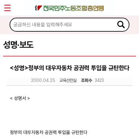
*
Sketchbook5, 스케치북5
마이페이지
소개
<
소식
성명·보도
Sketchbook5, 스케치북5
공지사항
<성명>정부의 대우자동차 공권력 투입을 규탄한다
성명·보도
2000.04.25
교육선전실
조회수
3423
기타 공고
노동상담
< 성명서 >
자료
정부의 대우자동차 공권력 투입을 규탄한다
부설기관