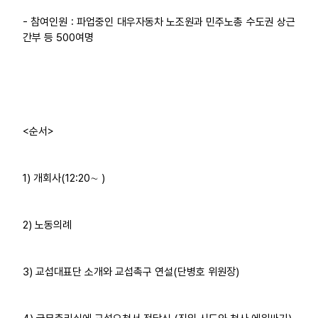
- 참여인원 : 파업중인 대우자동차 노조원과 민주노총 수도권 상근
간부 등 500여명
<순서>
1) 개회사(12:20∼ )
2) 노동의례
3) 교섭대표단 소개와 교섭촉구 연설(단병호 위원장)