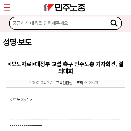
*
Sketchbook5, 스케치북5
마이페이지
소개
<
소식
성명·보도
Sketchbook5, 스케치북5
공지사항
<보도자료>대정부 교섭 촉구 민주노총 기자회견, 결
성명·보도
의대회
기타 공고
2000.04.27
교육선전실
조회수
3379
노동상담
< 보도자료 >
자료
------------------------------------------------------
----------------
부설기관