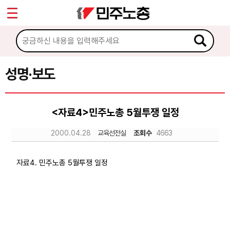
*
Sketchbook5, 스케치북5
마이페이지
소개
<
소식
성명·보도
Sketchbook5, 스케치북5
공지사항
<자료4>민주노총 5월투쟁 일정
성명·보도
2000.04.28
교육선전실
조회수
4663
기타 공고
노동상담
자료4. 민주노총 5월투쟁 일정
자료
부설기관