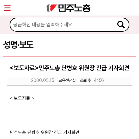
*
Sketchbook5, 스케치북5
마이페이지
소개
<
소식
성명·보도
Sketchbook5, 스케치북5
공지사항
<보도자료>민주노총 단병호 위원장 긴급 기자회견
성명·보도
2000.05.15
교육선전실
조회수
4456
기타 공고
노동상담
< 보도자료 >
자료
민주노총 단병호 위원장 긴급 기자회견
부설기관