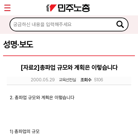
*
Sketchbook5, 스케치북5
마이페이지
소개
<
소식
성명·보도
Sketchbook5, 스케치북5
공지사항
[자료2]총파업 규모와 계획은 이렇습니다
성명·보도
2000.05.29
교육선전실
조회수
5106
기타 공고
노동상담
2. 총파업 규모와 계획은 이렇습니다
자료
1) 총파업의 규모
부설기관