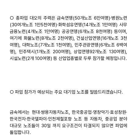
○ 총파업 대오의 주력은 금속연맹(50개노조 6만여명)·병원노련
(30여개노조 1만5천여명)·화학섬유연맹(14개노조 1만여명) 사무
금융노련(4개노조 1만여명) 공공연맹(6개노조 8천여명) 등이며,
여기에 화물노련(8개노조 2천여명), 건설산업연맹(16개노조 3천
여명), 대학노조(7개노조 1천여명), 민주관광연맹(6개노조 6백여
명), 민주택시(1개노조 200여명), 상업연맹92개노조 130여명),
시설노련(2개 100여명) 등 산업업종별로 두루 참가할 예정입니다.
○ 파업 참가가 예상되는 주요 대기업 노조를 말씀드리겠습니다.
금속에서는 현대·쌍용자동차노조, 한국중공업·영창악기·효성창원·
한국전자·한국델파이·인천제철포항 노조 등 자동차, 중공업 분야
대규모 노조들이 30일 까지 요구조건이 타결되지 않으면 파업에
돌입합니다.