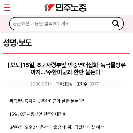
*
Sketchbook5, 스케치북5
마이페이지
소개
<
소식
성명·보도
Sketchbook5, 스케치북5
공지사항
[보도]15일, 8군사령부앞 민중연대집회-독극물방류
성명·보도
까지..."주한미군과 한판 붙는다"
기타 공고
2000.07.14
교육선전실
조회수
3347
노동상담
독극물방류까지…"주한미군과 한판 붙는다"
자료
15일, 8군사령부앞 민중연대집회
3천여명 오후2시 용산역 '출정식' 뒤…격렬한 마찰 예상
부설기관