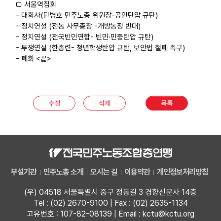
□ 서울역집회
- 대회사(단병호 민주노총 위원장-공안탄압 규탄)
- 정치연설 (전농 사무총장 -개방농정 반대)
- 정치연설 (전국빈민연합- 빈민·민중탄압 규탄)
- 투쟁연설 (한총련- 청년학생탄압 규탄, 보안법 철폐 촉구)
- 폐회 <끝>
수정
삭제
목록
부설기관
민주노총 소개
오시는 길
이용약관
개인정보처리방침
(우) 04518 서울특별시 중구 정동길 3 경향신문사 14층
Tel : (02) 2670-9100 | Fax : (02) 2635-1134
고유번호 : 107-82-08139 | Email : kctu@kctu.org