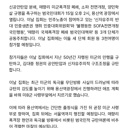
신공안탄압 분쇄, 매향리 미군폭격장 폐쇄, 소파 전면개정, 양민학
업무
살 규명을 촉구하는 범국민대회가 15일 오후 2시, 용산역 광장에서
열립니다. 이날 집회는 민주노총이 참여하고 있는 '신자유주의 반
대 민중생존권 쟁취 민중대회위원회'와 '불평등한 SOFA전면개정
국민행동', '매향리 국제폭격장 폐쇄 범국민대책위' 등 3개 단체가
공동주최합니다. 이날 집회에는 이들 세 단체 회원 등 3천여명이
참가할 예정입니다.
참가자들은 이날 집회에서 지난 50년간 자행된 미군의 만행을 규
탄하고, 김대중 정권의 공안탄압과 신자유주의적 구조조정을 규탄
합니다.
이날 집회는 최근 미군의 독극물 무단방류 사실이 드러남에 따라
규탄의 강도를 높이기 위해 용산역광장에서 진행하려던 애초 계획
을 바꿔 미8군 사령부앞에서 치르기로 했습니다.
이에 따라 용산역에서는 간단한 출정식을 가진 뒤 곧장 미군 사령
부로 향하며, 집회 뒤에는 서울역까지 행진할 예정입니다. 매향리
폭격장 현안과 독극물 방류에서 비롯된 범국민적 규탄여론에 비추
어 격렬한 마찰이 예상됩니다.