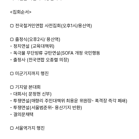
<집회순서>
□ 전국철거민연합 사전집회(오후1시/용산역)
□ 출정식(오후2시/ 용산역)
- 정치연설 (교육대책위)
- 독극물 무단방류 규탄연설(SOFA 개정 국민행동
- 출정사 (전국연합 오종렬 의장)
□ 미군기지까지 행진
□ 기지앞 본대회
- 대회사( 문정현 신부)
- 투쟁연설(매향리 주민대책위 최용운 위원장- 폭격장 즉각 폐쇄)
- 투쟁연설(서울범준위- 용산기지 반환)
- 결의문채택
□ 서울역가지 행진