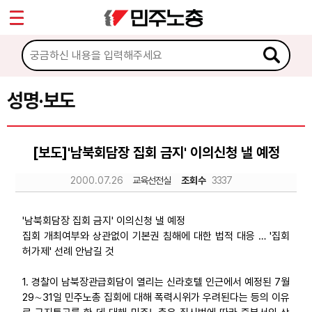
*
Sketchbook5, 스케치북5
마이페이지
소개
<
소식
성명·보도
Sketchbook5, 스케치북5
공지사항
[보도]'남북회담장 집회 금지' 이의신청 낼 예정
성명·보도
2000.07.26
교육선전실
조회수
3337
기타 공고
노동상담
'남북회담장 집회 금지' 이의신청 낼 예정
집회 개최여부와 상관없이 기본권 침해에 대한 법적 대응 … '집회
허가제' 선례 안남길 것
자료
1. 경찰이 남북장관급회담이 열리는 신라호텔 인근에서 예정된 7월
29∼31일 민주노총 집회에 대해 폭력시위가 우려된다는 등의 이유
부설기관