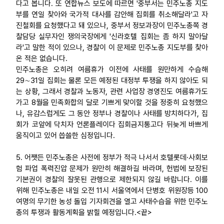
다고 봅니다. 또 연합뉴스 보도에 따르면 '중부서는 민주노총 지도
부를 연일 찾아와 국가적 대사를 감안해 집회를 취소해달라'고 자
진철회를 요청했다고 돼 있으나, 중부서 정보과장이 민주노총쪽 경
찰담당 실무자인 쟁의국장에게 '신라호텔 집회는 좀 하지 말아달
라'고 말한 적이 있으나, 경찰이 이 문제로 민주노총 지도부를 찾아
온 적은 없습니다.
민주노총은 오히려 여름휴가 이전에 사태를 원만하게 수습해
29∼31일 집회는 물론 모든 예정된 대정부 투쟁을 하지 않아도 되
는 상황, 그래서 경찰과 노동자, 관련 사업장 경영진도 여름휴가도
가고 8월을 민족화합의 달로 기쁘게 맞이할 것을 정중히 요청했으
나, 유감스럽게도 그 동안 정부나 경찰이나 사태를 방치하다가, 집
회가 코앞에 닥치자 언론플레이다 집회금지통고다 뒤늦게 바쁘게
움직이고 있어 씁쓸한 심정입니다.
5. 어쨋든 민주노총은 사전에 정부가 적극 나서서 호텔롯데·사회보
험 파업 폭력진압 문제가 원만히 해결하길 바라며, 헌법에 보장된
기본권이 경찰의 잘못된 관행으로 제한되지 않길 바랍니다. 이를
위해 민주노총은 내일 오전 11시 서울역에서 단병호 위원장등 100
여명의 무기한 농성 돌입 기자회견을 열고 사태수습을 위한 민주노
총의 투쟁과 활동계획을 밝힐 예정입니다.<끝>