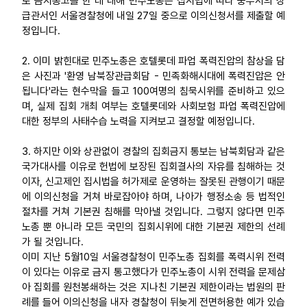
로 금지통고를 한 데 대해 민주노총은 집시법에 따라 중부서의 상
급관서인 서울경찰청에 내일 27일 중으로 이의신청서를 제출할 예
업무
정입니다.
2. 이미 밝힌대로 민주노총은 호텔롯데 파업 폭력진압의 참상을 담
은 사진과 '환영 남북장관급회담 - 민족화해시대에 폭력진압은 안
됩니다'라는 현수막을 들고 100여명의 침묵시위를 준비하고 있으
며, 실제 집회 개최 여부는 호텔롯데와 사회보험 파업 폭력진압에
대한 정부의 사태수습 노력을 지켜보고 결정할 예정입니다.
3. 하지만 이와 상관없이 경찰의 집회금지 통보는 남북회담과 같은
국가대사를 이유로 헌법에 보장된 집회결사의 자유를 침해하는 것
이자, 신고제인 집시법을 허가제로 운영하는 잘못된 관행이기 때문
에 이의신청을 거쳐 바로잡아야 하며, 나아가 행정소송 등 법적인
절차를 거쳐 기본권 침해를 막아낼 것입니다. 그렇지 않다면 민주
노총 뿐 아니라 모든 국민의 집회시위에 대한 기본권 제한의 선례
가 될 것입니다.
이미 지난 5월10일 서울경찰청이 민주노총 집회를 폭력시위 전력
이 있다는 이유로 금지 통고했다가 민주노총이 시위 전력을 문제삼
아 집회를 원천봉쇄하는 것은 지나친 기본권 제한이라는 법원의 판
례를 들어 이의신청을 내자 경찰청이 뒤늦게 전면허용한 예가 있습