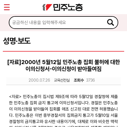
*
Sketchbook5, 스케치북5
마이페이지
소개
<
소식
성명·보도
Sketchbook5, 스케치북5
공지사항
[자료]2000년 5월12일 민주노총 집회 불허에 대한
성명·보도
이의신청서-이의신청이 받아들여짐
기타 공고
2000.07.26
교육선전실
조회수
3736
노동상담
<자료> 민주노총이 집시법 제9조에 따라 5월12일 경찰청에 제출
한 민주노총 집회 금지 통고에 이의신청서입니다. 경찰은 민주노총
자료
이 이의신청을 받아들여 집회를 애초 신고된 대로 전면 허용했습니
다. 민주노총은 이번 중부경찰서의 집회금지 통고가 5월10일 서울
경찰청의 금지통고와 유사한 내용이기에, 대체로 이와 비슷한 맥락
부설기관