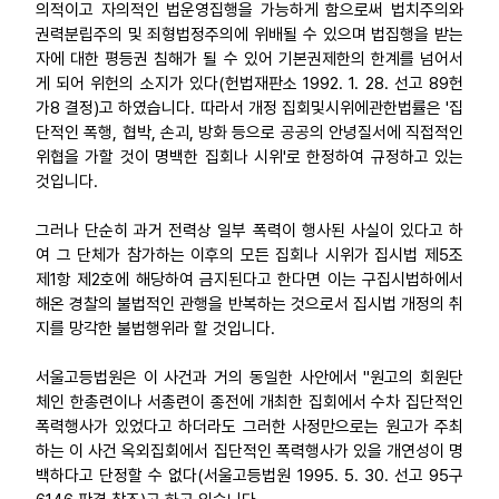
의적이고 자의적인 법운영집행을 가능하게 함으로써 법치주의와
권력분립주의 및 죄형법정주의에 위배될 수 있으며 법집행을 받는
자에 대한 평등권 침해가 될 수 있어 기본권제한의 한계를 넘어서
게 되어 위헌의 소지가 있다(헌법재판소 1992. 1. 28. 선고 89헌
가8 결정)고 하였습니다. 따라서 개정 집회및시위에관한법률은 '집
단적인 폭행, 협박, 손괴, 방화 등으로 공공의 안녕질서에 직접적인
위협을 가할 것이 명백한 집회나 시위'로 한정하여 규정하고 있는
것입니다.
그러나 단순히 과거 전력상 일부 폭력이 행사된 사실이 있다고 하
여 그 단체가 참가하는 이후의 모든 집회나 시위가 집시법 제5조
제1항 제2호에 해당하여 금지된다고 한다면 이는 구집시법하에서
해온 경찰의 불법적인 관행을 반복하는 것으로서 집시법 개정의 취
지를 망각한 불법행위라 할 것입니다.
서울고등법원은 이 사건과 거의 동일한 사안에서 "원고의 회원단
체인 한총련이나 서총련이 종전에 개최한 집회에서 수차 집단적인
폭력행사가 있었다고 하더라도 그러한 사정만으로는 원고가 주최
하는 이 사건 옥외집회에서 집단적인 폭력행사가 있을 개연성이 명
백하다고 단정할 수 없다(서울고등법원 1995. 5. 30. 선고 95구