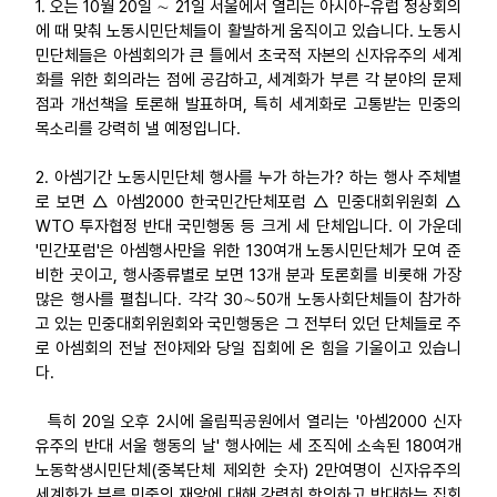
1. 오는 10월 20일 ∼ 21일 서울에서 열리는 아시아-유럽 정상회의
에 때 맞춰 노동시민단체들이 활발하게 움직이고 있습니다. 노동시
업무
민단체들은 아셈회의가 큰 틀에서 초국적 자본의 신자유주의 세계
화를 위한 회의라는 점에 공감하고, 세계화가 부른 각 분야의 문제
점과 개선책을 토론해 발표하며, 특히 세계화로 고통받는 민중의
목소리를 강력히 낼 예정입니다.
2. 아셈기간 노동시민단체 행사를 누가 하는가? 하는 행사 주체별
로 보면 △ 아셈2000 한국민간단체포럼 △ 민중대회위원회 △
WTO 투자협정 반대 국민행동 등 크게 세 단체입니다. 이 가운데
'민간포럼'은 아셈행사만을 위한 130여개 노동시민단체가 모여 준
비한 곳이고, 행사종류별로 보면 13개 분과 토론회를 비롯해 가장
많은 행사를 펼칩니다. 각각 30∼50개 노동사회단체들이 참가하
고 있는 민중대회위원회와 국민행동은 그 전부터 있던 단체들로 주
로 아셈회의 전날 전야제와 당일 집회에 온 힘을 기울이고 있습니
다.
특히 20일 오후 2시에 올림픽공원에서 열리는 '아셈2000 신자
유주의 반대 서울 행동의 날' 행사에는 세 조직에 소속된 180여개
노동학생시민단체(중복단체 제외한 숫자) 2만여명이 신자유주의
세계화가 부른 민중의 재앙에 대해 강력히 항의하고 반대하는 집회