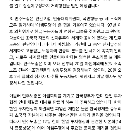
를 열고 잠실야구장까지 거리행진을 벌일 예정입니다.
3. 민주노총은 민간포럼, 민중대회위원회, 국민행동 등 세 조직에
모두 참가하며 '아셈투쟁'에 온 힘을 기울이고 있습니다. 97년 이
후 외환위기로 한국 노동자들이 엄청난 고통을 겪어왔고 그 원인이
다름아닌 초국적 자본의 신자유주의 세계화 공세에 있다는 게 민주
노총의 판단입니다. 따라서 아셈회의 기간에 그 동안 신자유주의
세계화로 고통받는 노동자와 민중의 분노를 전 세계에 똑똑히 알리
고, 새로운 세계질서를 만들어야 한다는 명백한 목소리를 낼 계획
입니다. 민주노총은 이미 오래 전부터 20일 아셈회의에 맞춰 소속
노조 간부와 조합원들의 상경투쟁을 결정해놓고 있으며, 20일 오
후 2시 집회의 참가자 다수를 노동자들이 책임지고 이날 행사도 앞
장서 나갈 것입니다.
아울러 민주노총은 아셈회의를 계기로 한국정부가 한미 한일 투자
협정 연내 체결을 대세로 만들려 하는 데 주목하고 있습니다. 한미
한일 투자협정이 체결되면 파업권 제한은 물론 한국경제를 송두리
째 초국적 자본에게 내주는 위험천만한 사태가 몰려올 것입니다.
따라서 민주노총은 12일 한미 한일 투자협정과 관련한 토론회(14
시 종로성당)에 이어 아셈투쟁에서 주요한 문제로 제기할 것입니