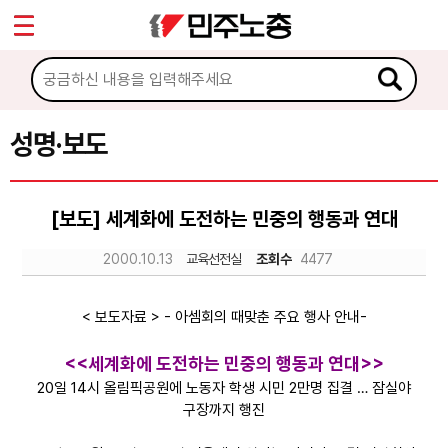
*
Sketchbook5, 스케치북5
마이페이지
소개
<
소식
성명·보도
Sketchbook5, 스케치북5
공지사항
[보도] 세계화에 도전하는 민중의 행동과 연대
성명·보도
2000.10.13
교육선전실
조회수
4477
기타 공고
노동상담
< 보도자료 > - 아셈회의 때맞춘 주요 행사 안내-
<<세계화에 도전하는 민중의 행동과 연대>>
자료
20일 14시 올림픽공원에 노동자 학생 시민 2만명 집결 … 잠실야
구장까지 행진
부설기관