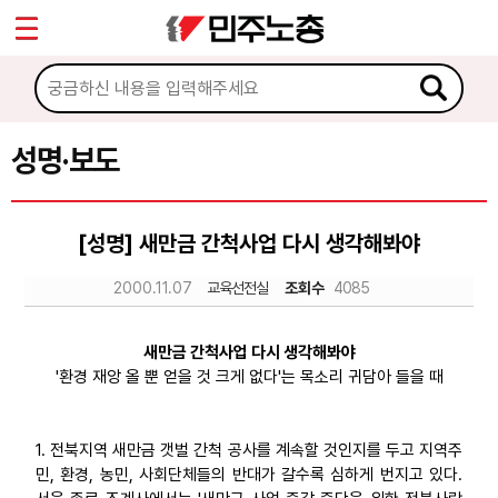
*
Sketchbook5, 스케치북5
마이페이지
소개
<
소식
성명·보도
Sketchbook5, 스케치북5
공지사항
[성명] 새만금 간척사업 다시 생각해봐야
성명·보도
2000.11.07
교육선전실
조회수
4085
기타 공고
노동상담
새만금 간척사업 다시 생각해봐야
'환경 재앙 올 뿐 얻을 것 크게 없다'는 목소리 귀담아 들을 때
자료
1. 전북지역 새만금 갯벌 간척 공사를 계속할 것인지를 두고 지역주
민, 환경, 농민, 사회단체들의 반대가 갈수록 심하게 번지고 있다.
부설기관