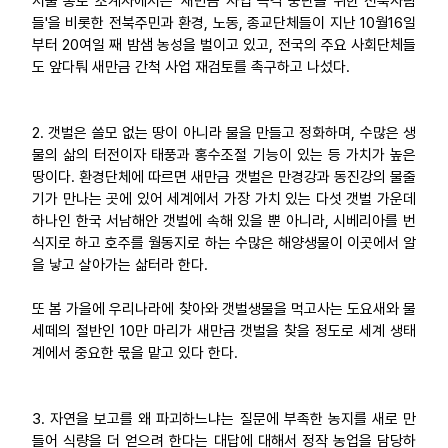
서울 종로 조계사에서는 '새만금 사업 즉각 중단을 위한 전북사람
들'을 비롯한 전북주민과 환경, 노동, 종교단체들이 지난 10월16일
업무
부터 20여일 째 밤샘 농성을 벌이고 있고, 전국의 주요 사회단체들
도 앞다퉈 새만금 간척 사업 재검토를 촉구하고 나섰다.
2. 갯벌은 쓸모 없는 땅이 아니라 물을 만들고 정화하며, 수많은 생
물의 삶의 터전이자 태풍과 홍수조절 기능이 있는 등 가치가 높은
땅이다. 환경단체에 따르면 새만금 갯벌은 만경강과 동진강의 물줄
기가 만나는 곳에 있어 세계에서 가장 가치 있는 다섯 갯벌 가운데
하나인 한국 서남해안 갯벌에 속해 있을 뿐 아니라, 시베리아를 번
식지로 하고 호주를 월동지로 하는 수많은 해양생물이 이곳에서 알
을 낳고 살아가는 삶터라 한다.
또 봄 가을에 우리나라에 찾아와 갯벌생물을 먹고사는 도요새와 물
세떼의 절반인 10만 마리가 새만금 갯벌을 찾을 정도로 세계 생태
계에서 중요한 몫을 맡고 있다 한다.
3. 자연을 보고를 왜 파괴하느냐는 질문에 부족한 농지를 새로 만
들어 식량을 더 얻으려 한다는 대답에 대해서 정작 농업을 담당하