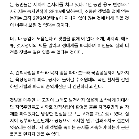
는 농민들은 세차게 손사래를 치고 있다. 1년 동안 용도 변경으로
사라지는 농지면적이 3만ha에 달하는데, 소중한 갯벌을 없애 얻는
농지는 고작 2만8천3백ha 에 지나지 않아 잃는 것에 비해 얻을 것
이 너무나 보잘 것 없다는 것이다.
더구나 농업에 도움된다고 갯벌을 없애 이 일대 조개, 바지락, 해조
류, 갯지렁이의 씨를 말리고 생태계를 파괴하며 어민들의 삶의 터
전을 짓밟는 일은 있을 수 없다는 것이다.
4. 간척사업을 하느라 육지 땅을 파다 붓느라 국립공원까지 망가지
는 육상생태계 파괴, 공사에 들어갈 수조원대의 국민 혈세를 감안
하면 개발과 파괴의 손익계산은 더 간단하다고 한다.
갯벌을 메우면 내 고장이 그래도 발전하지 않을까 소박하게 기대하
던 지역주민들도 시화호 간척사업이 환경은 물론 지역주민의 삶 자
체를 파괴했다는 냉정한 현실을 보고는 고개를 가로 젖고 있다. 심
지어 정부와 민간단체가 공동으로 조사한 연구 결과조차도 결론이
엇갈리는 상황에서 왜 갯벌을 죽이는 공사를 계속해야 하는가 근본
물음을 던지지 않을 수 없다.