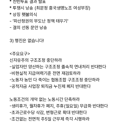
* 찬반투표 결과 발표
* 투쟁시 낭송 (최문정 흥국생명노조 여성부장)
* 상징 횃불의식
- '파산정권의 부도난 정책 태우기'
- 결의 선동 문안 낭송
3) 행진은 없습니다!
<주요요구>
신자유주의 구조조정 중단하라
-실업자만 양산하는 구조조정 졸속적 연내처리 반대한다
-비현실적 지급여력기준 전면 재검토하라
-노동자 농민 다 죽이는 협동조합 구조조정 중단하라
-공적자금 사업장 퇴직금 누진제 폐지 반대한다
노동조건의 개악 없는 노동시간 단축하라
-생리휴가, 월차휴가 폐지, 주휴(일요일) 무급화 반대한다
-초과근로수당 삭감, 변형근로 확대 반대한다
-조건없는 전면적 주5일 근무제 즉각 시행하라