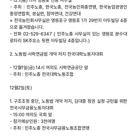
- 12.1(금) 11시 영등포 전농 사무실
- 주최 : 민주노총, 한국노총, 전국농민회총연맹, 한국농업경영인
업무
중앙연합회, 경실련, 참여연대, 건강연대
※ 전국농민회사무실은 영등포구 영등포 1가 29번지 아두빌딩 4층
으로 옮겨왔습니다.
- 전화 02-529-6347 ( 민주노총 사무실이 있는 영등포 분수대
로타리 SK주유소 뒷편 아두빌딩 4층입니다.)
2. 노동법·사학연금법 개악 저지 전국대학노동자대회
- 12월1일(금) 14시 여의도 사학연금공단 앞
- 주최 : 민주노총 전국대학노동조합
12월2일(토)
1. 구조조정 중단, 노동법 개악 저지, 김대중 정권 실정 규탄을 위한
전국사무금융노동자대회
- 15:00 여의도 국회 앞
- 참가예상인원 : 3천여명
- 주최 : 민주노총 전국사무금융노동조합연맹