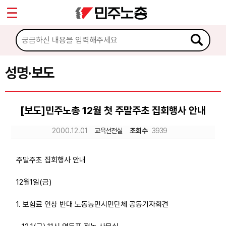
*
Sketchbook5, 스케치북5
마이페이지
소개
<
소식
성명·보도
Sketchbook5, 스케치북5
공지사항
[보도]민주노총 12월 첫 주말주초 집회행사 안내
성명·보도
2000.12.01
교육선전실
조회수
3939
기타 공고
노동상담
주말주초 집회행사 안내
12월1일(금)
자료
1. 보험료 인상 반대 노동농민시민단체 공동기자회견
부설기관