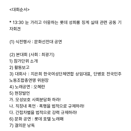
<대회순서>
* 13:30 눈 가리고 아웅하는 롯데 성희롱 징계 실태 관련 공동 기
자회견
(1) 식전행사 : 문화선전대 공연
(2) 본대회 (사회 : 최광기)
1) 참가단위 소개
2) 활동보고
3) 대회사 : 지은희 한국여성단체연합 상임대표, 단병호 전국민주
노동조합총연맹 위원장
4) 노래공연 : 오혜란
5) 현장발언
가. 모성보호 사회분담화 하라!
나. 직장내 폭언 · 폭행을 법적으로 규제하라!
다. 간접차별을 법적으로 강력 규제하라!
6) 문화 공연 : 롯데 호텔 노래패
7) 결의문 낭독