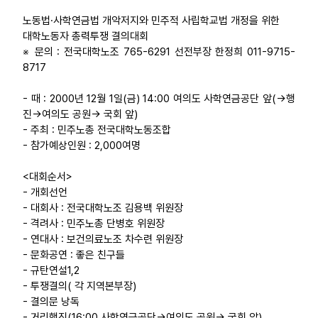
노동법·사학연금법 개악저지와 민주적 사립학교법 개정을 위한
대학노동자 총력투쟁 결의대회
※ 문의 : 전국대학노조 765-6291 선전부장 한정희 011-9715-
8717
- 때 : 2000년 12월 1일(금) 14:00 여의도 사학연금공단 앞(→행
진→여의도 공원→ 국회 앞)
- 주최 : 민주노총 전국대학노동조합
- 참가예상인원 : 2,000여명
<대회순서>
- 개회선언
- 대회사 : 전국대학노조 김용백 위원장
- 격려사 : 민주노총 단병호 위원장
- 연대사 : 보건의료노조 차수련 위원장
- 문화공연 : 좋은 친구들
- 규탄연설1,2
- 투쟁결의( 각 지역본부장)
- 결의문 낭독
- 거리행진(16:00 사학연금공단→여의도 공원→ 국회 앞)