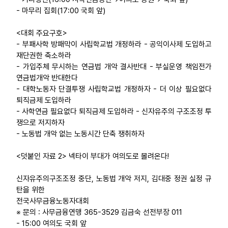
- 마무리 집회(17:00 국회 앞)
<대회 주요구호>
- 부패사학 방패막이 사립학교법 개정하라 - 공익이사제 도입하고
재단권한 축소하라
- 가입주체 무시하는 연금법 개악 결사반대 - 부실운영 책임전가
연금법개악 반대한다
- 대학노동자 단결투쟁 사립학교법 개정하자 - 더 이상 필요없다
퇴직금제 도입하라
- 사학연금 필요없다 퇴직금제 도입하라 - 신자유주의 구조조정 투
쟁으로 저지하자
- 노동법 개악 없는 노동시간 단축 쟁취하자
<덧붙인 자료 2> 넥타이 부대가 여의도로 몰려온다!
신자유주의구조조정 중단, 노동법 개악 저지, 김대중 정권 실정 규
탄을 위한
전국사무금융노동자대회
※ 문의 : 사무금융연맹 365-3529 김금숙 선전부장 011
- 15:00 여의도 국회 앞