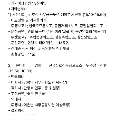
- 참가예상인원 : 3천여명
<대회순서>
1) 사전대회 ; 김호정 사무금융노련 쟁의부장 진행 (15:10~15:50)
- 대오정렬 및 기세올리기
- 투쟁보고1 ; 한국오므론노조, 증권거래소노조, 증권업협회노조
- 문선공연 ; 연합 율동패 (대신생명 '살풀이', 증권업협회 '휘모리')
- 투쟁보고2 ; 축협중앙회노조, 철원축협노조, 삼신생명노조
- 문선공연 ; 연맹 노래패 '한섬' 노래공연
- 김대중 정권 퇴진 및 쟁의행위 찬반투표
- 초청공연 ; 박 준
2) 본대회 ; 양희주 전국상호신용금고노조 위원장 진행
(15:50~18:00)
- 민중의례
- 대회사 (김형탁 사무금융노련 위원장)
- 격려사 (단병호 민주노총 위원장)
- 초청공연; '좋은 친구들'
- 연대사
- 투쟁사 (이은순 사무금융노련 여성국장)
- 결의의식