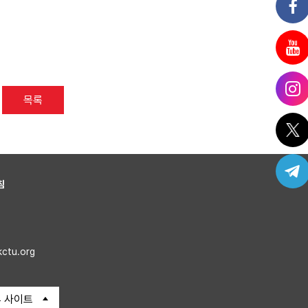
목록
침
kctu.org
 사이트