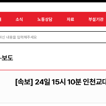
개
소식
노동상담
자료
부설기관
·보도
[속보] 24일 15시 10분 인천교