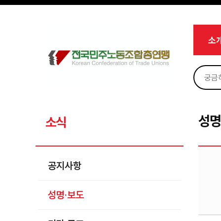
메뉴 건너뛰기
로그인
회원가입
Sketchbook5, 스케치북5
마이페이지
소개
소
<
소식
공지사항
Sketchbook5, 스케치북5
성명·보도
기타 공고
성명
소식
노동상담
자료
공지사항
부설기관
성명·보도
업무