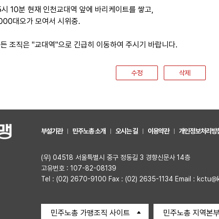
15시 10분 현재 인천교대역 앞에 바리케이트를 쌓고,
2000대오가 모여서 시위중.
모든 조직은 "교대역"으로 긴급히 이동하여 주시기 바랍니다.
수정
삭제
부설기관
민주노총 소개
오시는 길
이용약관
개인정보처리방
(우) 04518 서울특별시 중구 정동길 3 경향신문사 14층
고유번호 : 107-82-08139
Tel : (02) 2670-9100 Fax : (02) 2635-1134 Email : kctu@
민주노총 가맹조직 사이트
민주노총 지역본부