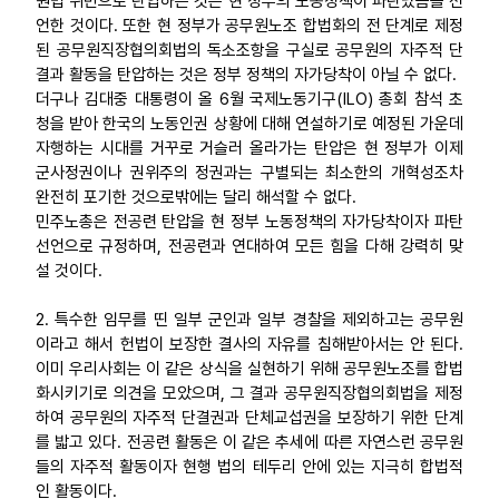
원법 위반으로 탄압하는 것은 현 정부의 노동정책이 파탄났음을 선
언한 것이다. 또한 현 정부가 공무원노조 합법화의 전 단계로 제정
업무
된 공무원직장협의회법의 독소조항을 구실로 공무원의 자주적 단
결과 활동을 탄압하는 것은 정부 정책의 자가당착이 아닐 수 없다.
더구나 김대중 대통령이 올 6월 국제노동기구(ILO) 총회 참석 초
청을 받아 한국의 노동인권 상황에 대해 연설하기로 예정된 가운데
자행하는 시대를 거꾸로 거슬러 올라가는 탄압은 현 정부가 이제
군사정권이나 권위주의 정권과는 구별되는 최소한의 개혁성조차
완전히 포기한 것으로밖에는 달리 해석할 수 없다.
민주노총은 전공련 탄압을 현 정부 노동정책의 자가당착이자 파탄
선언으로 규정하며, 전공련과 연대하여 모든 힘을 다해 강력히 맞
설 것이다.
2. 특수한 임무를 띤 일부 군인과 일부 경찰을 제외하고는 공무원
이라고 해서 헌법이 보장한 결사의 자유를 침해받아서는 안 된다.
이미 우리사회는 이 같은 상식을 실현하기 위해 공무원노조를 합법
화시키기로 의견을 모았으며, 그 결과 공무원직장협의회법을 제정
하여 공무원의 자주적 단결권과 단체교섭권을 보장하기 위한 단계
를 밟고 있다. 전공련 활동은 이 같은 추세에 따른 자연스런 공무원
들의 자주적 활동이자 현행 법의 테두리 안에 있는 지극히 합법적
인 활동이다.