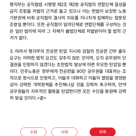
행자부는 공직협법 시행령 제2조 제2항 공직협의 연합단체 결성을
금지 조항을 처벌의 근거로 들고 있으나 이는 헌법이 보장한 노동
기본권에 비춰 공직협의 결사의 자유를 지나치게 침해하는 잘못된
조항일 뿐이다. 또한 공직협이 임의단체로 연합단체를 구성하는 것
은 일반 법리에 따라 그 자체가 불법단체로 처벌받아야 할 법적 근
거가 없다.
3. 따라서 행자부의 전공련 탄압 지시와 검찰의 전공련 간부 출두
요구는 어떠한 법적 요건도 갖추지 않은 것이며, 오직 공무원의 단
결권을 인정하지 않겠다는 초헌법적 발상에 따른 무모한 탄압일 뿐
이다. 민주노총은 정부에게 전공련을 90만 공무원을 대표하는 조
직으로 정식으로 인정하고, 이들과 대화하고 이들의 열망을 영양분
삼아 강력한 개혁정책을 추진해나갈 것을 강력히 촉구하며, 만약
공무원들의 자주적인 활동을 탄압한다면 모든 수단을 동원해 강력
히 맞설 것이다.<끝>
수정
삭제
목록