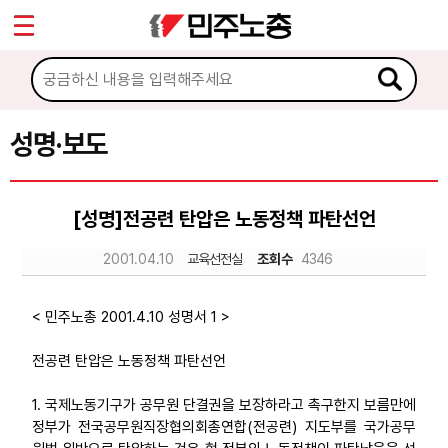
*
Sketchbook5, 스케치북5
마이페이지
소개
<
소식
성명·보도
Sketchbook5, 스케치북5
공지사항
[성명]전공련 탄압은 노동정책 파탄선언
성명·보도
2001.04.10
교육선전실
조회수
4346
기타 공고
노동상담
< 민주노총 2001.4.10 성명서 1 >
전공련 탄압은 노동정책 파탄선언
자료
1. 국제노동기구가 공무원 단결권을 보장하라고 촉구한지 보름만에
정부가 전국공무원직장협의회총연합(전공련) 지도부를 국가공무
부설기관