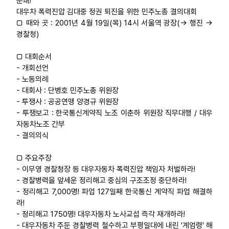
분쇄!
대우차 폭력진압 김대중 정권 퇴진을 위한 민주노총 결의대회
업무
□ 때와 곳 : 2001년 4월 19일(목) 14시 서울역 광장(→ 행진 →
경찰청)
□ 대회순서
- 개회선언
- 노동의례
- 대회사 : 단병호 민주노총 위원장
- 투쟁사 : 공공연맹 양경규 위원장
- 투쟁보고 : 한국통신계약직 노조 이춘하 위원장 직무대행 / 대우
자동차노조 간부
- 결의의식
□ 주요주장
- 이무영 경찰청장 등 대우자동차 폭력진압 책임자 처벌하라!
- 경찰병력을 앞세운 정리해고 중심의 구조조정 중단하라!
- 정리해고 7,000명! 파업 127일째 한국통신 계약직 파업 해결하
라!
- 정리해고 1750명! 대우자동차 노사교섭 즉각 재개하라!
- 대우자동차 주둔 경찰병력 철수하고 부평일대에 내린 '계엄령' 해