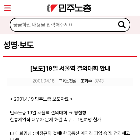
*
Sketchbook5, 스케치북5
마이페이지
소개
<
소식
성명·보도
Sketchbook5, 스케치북5
공지사항
[보도]19일 서울역 결의대회 안내
성명·보도
2001.04.18
교육선전실
조회수
3743
기타 공고
노동상담
< 2001.4.19 민주노총 보도자료 >
민주노총 19일 서울역 결의대회 → 경찰청
자료
한통계약직·대우차 문제 해결 촉구 … 1천여명 참가
□ 대회명칭 : 비정규직 철폐! 한국통신 계약직 파업 승리! 정리해고
부설기관